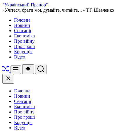
Перейти
"Український Прапор"
до
«Учітеся, брати мої, думайте, читайте…» Т.Г. Шевченко
вмісту
Головна
Новини
Сенсації
Економіка
Про війну
Про гроші
Корупція
Відео
Перетасувати
Перемикач
Пошук
Меню
кольорового
режиму
Закрити
Головна
Новини
Сенсації
Економіка
Про війну
Про гроші
Корупція
Відео