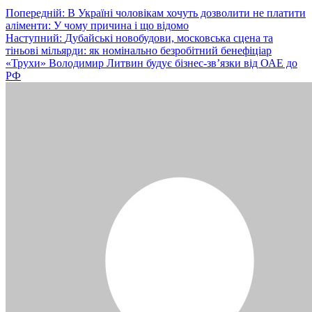
Навігація
Попередній:
В Україні чоловікам хочуть дозволити не платити
аліменти: У чому причина і що відомо
записів
Наступний:
Дубайські новобудови, московська сцена та
тіньові мільярди: як номінально безробітний бенефіціар
«Трухи» Володимир Литвин будує бізнес-зв’язки від ОАЕ до
РФ