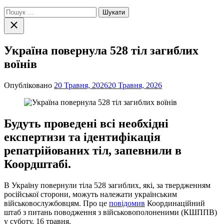
Пошук:
Закрити
пошук
Україна повернула 528 тіл загиблих
воїнів
Опубліковано
20 Травня, 2026
20 Травня, 2026
Будуть проведені всі необхідні
експертизи та ідентифікація
репатрійованих тіл, запевнили в
Коордштабі.
В Україну повернули тіла 528 загиблих, які, за твердженням
російської сторони, можуть належати українським
військовослужбовцям. Про це
повідомив
Координаційний
штаб з питань поводження з військовополоненими (КШППВ)
у суботу, 16 травня.