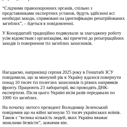
“Слідчими правоохоронних органів, спільно з
представниками експертних установ, будуть здійснені всі
необхідні заходи, спрямовані на ідентифікацію репатрійованих
загиблих”, – йдеться в повідомленні.
У Кооордштабі традиційно подякували за злагоджену роботу
усім відомствам і організаціям, які причетні до репатріаційних
заходів із повернення тіл загиблих захисників.
Нагадаємо, наприкінці серпня 2025 року в Генштабі ЗСУ
повідомили, що за минулий рік в Україну вдалося повернути
понад 10 тисяч тіл полеглих захисників із різних напрямків
фронту. Працюють 23 лабораторії, які проводять ДНК-
експертизи. Після цього Україні вісім разів передавали по
1000 тіл загиблих.
На початку лютого президент Володимир Зеленський
повідомив що на війні загинули 55 тисяч українських воїнів.
Також є “велика кількість людей, яких Україна вважає
зниклими безвісти”, зазначив він.