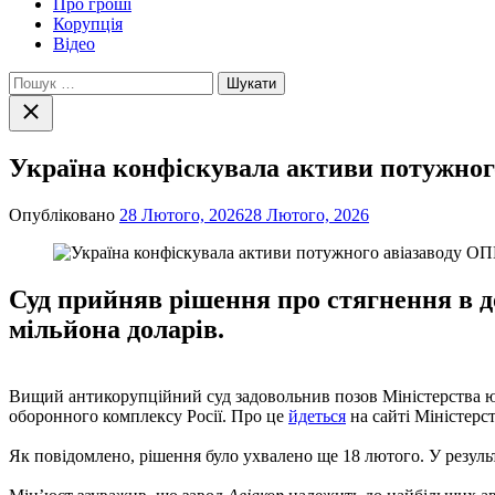
Про гроші
Корупція
Відео
Пошук:
Закрити
пошук
Україна конфіскувала активи потужного
Опубліковано
28 Лютого, 2026
28 Лютого, 2026
Суд прийняв рішення про стягнення в до
мільйона доларів.
Вищий антикорупційний суд задовольнив позов Міністерства юс
оборонного комплексу Росії. Про це
йдеться
на сайті Міністерс
Як повідомлено, рішення було ухвалено ще 18 лютого. У результ