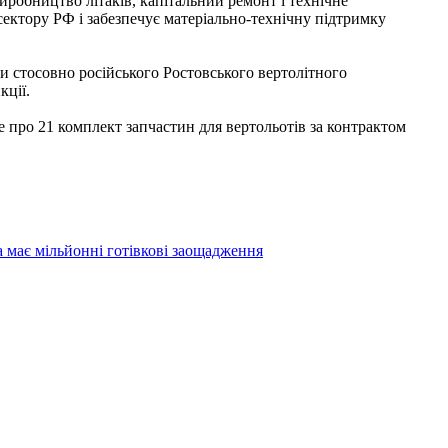
иробництво літаків, капітальний ремонт і технічне
сектору РФ і забезпечує матеріально-технічну підтримку
и стосовно російського Ростовського вертолітного
кції.
е про 21 комплект запчастин для вертольотів за контрактом
 має мільйонні готівкові заощадження