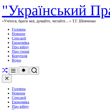
Перейти
"Український Пр
до
вмісту
«Учітеся, брати мої, думайте, читайте…» Т.Г. Шевченко
Головна
Новини
Сенсації
Економіка
Про війну
Про гроші
Корупція
Відео
Перетасувати
Перемикач
Пошук
Меню
кольорового
режиму
Закрити
Головна
Новини
Сенсації
Економіка
Про війну