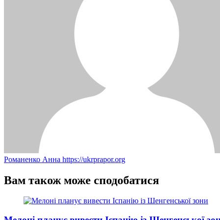
Романенко Анна
https://ukrprapor.org
Вам також може сподобатися
Мелоні планує вивести Іспанію із Шенгенської зо