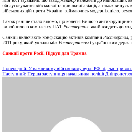
Мін’юст зауважив, що завод
Авіакор
належить до найбільших аві
обслуговування військової та цивільної авіації, а також випу
військових дій проти України, займаючись модернізацією, ремо
Також раніше стало відомо, що колегія Вищого антикорупційног
виробничого комплексу ПАТ
Роствертол,
який входить до хо
Санкції включають конфіскацію активів компанії
Роствертол
,
2011 року, який уклали між
Роствертолом
і українським держа
Санкції проти Росії. Підкуп для Трампа
Навігація
Попередній:
У важливому військовому вузлі РФ під час тривоги
Наступний:
Перша заступниця начальника поліції Дніпропетро
записів