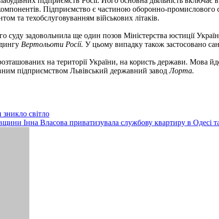
абудівних підприємств Росії. Його основна діяльність включає в
ск компонентів. Підприємство є частиною оборонно-промислового 
нтом та техобслуговуванням військових літаків.
о суду задовольнила ще один позов Міністерства юстиції Україн
лдингу
Вертольоти Росії.
У цьому випадку також застосовано сан
 розташованих на території України, на користь держави. Мова йд
вним підприємством Львівський державний завод
Лорта.
 зникло світло
вщини Інна Власова приватизувала службову квартиру в Одесі та