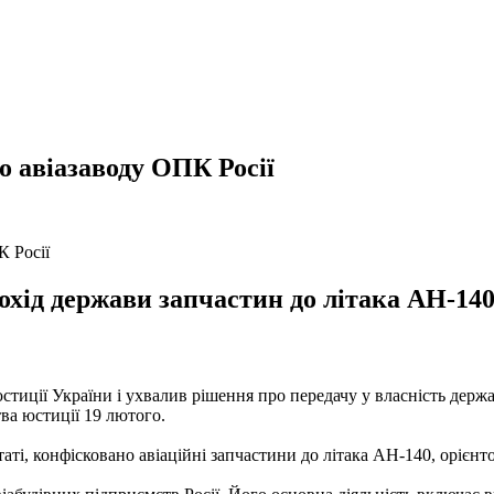
 авіазаводу ОПК Росії
хід держави запчастин до літака АН-140
тиції України і ухвалив рішення про передачу у власність дер
тва юстиції 19 лютого.
аті, конфісковано авіаційні запчастини до літака АН-140, орієнто