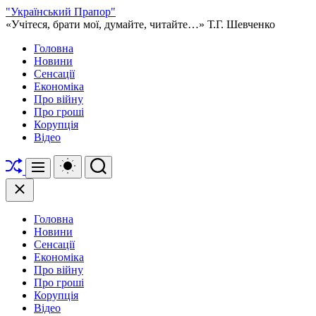
Перейти
"Український Прапор"
до
«Учітеся, брати мої, думайте, читайте…» Т.Г. Шевченко
вмісту
Головна
Новини
Сенсації
Економіка
Про війну
Про гроші
Корупція
Відео
Перетасувати
Перемикач
Пошук
Меню
кольорового
режиму
Закрити
Головна
Новини
Сенсації
Економіка
Про війну
Про гроші
Корупція
Відео