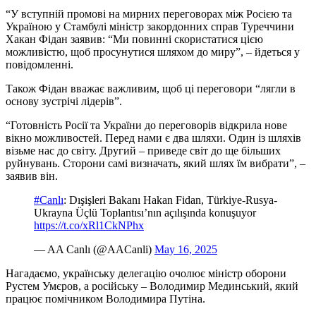
“У вступній промові на мирних переговорах між Росією та
Україною у Стамбулі міністр закордонних справ Туреччини
Хакан Фідан заявив: “Ми повинні скористатися цією
можливістю, щоб просунутися шляхом до миру”, – йдеться у
повідомленні.
Також Фідан вважає важливим, щоб ці переговори “лягли в
основу зустрічі лідерів”.
“Готовність Росії та України до переговорів відкрила нове
вікно можливостей. Перед нами є два шляхи. Один із шляхів
візьме нас до світу. Другий – приведе світ до ще більших
руйнувань. Сторони самі визначать, який шлях їм вибрати”, –
заявив він.
#Canlı
: Dışişleri Bakanı Hakan Fidan, Türkiye-Rusya-
Ukrayna Üçlü Toplantısı’nın açılışında konuşuyor
https://t.co/xRl1CkNPhx
— AA Canlı (@AACanli)
May 16, 2025
Нагадаємо, українську делегацію очолює міністр оборони
Рустем Умєров, а російську – Володимир Мединський, який
працює помічником Володимира Путіна.