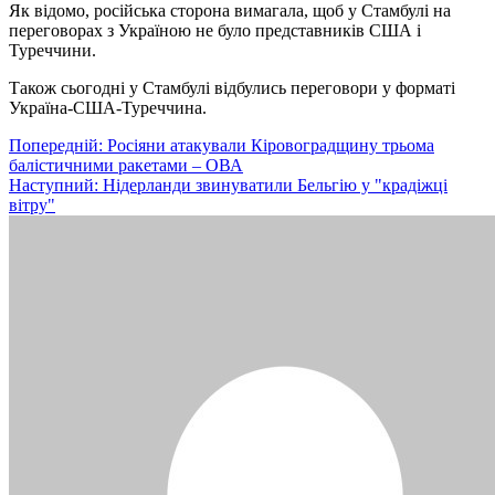
Як відомо, російська сторона вимагала, щоб у Стамбулі на
переговорах з Україною не було представників США і
Туреччини.
Також сьогодні у Стамбулі відбулись переговори у форматі
Україна-США-Туреччина.
Навігація
Попередній:
Росіяни атакували Кіровоградщину трьома
балістичними ракетами – ОВА
записів
Наступний:
Нідерланди звинуватили Бельгію у "крадіжці
вітру"