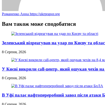
Романенко Анна
https://ukrprapor.org
Вам також може сподобатися
Зеленський відреагував на удар по Києву та облас
8 Серпня, 2026
У Києві викрили call-центр, який ошукав чехів на
8 Серпня, 2026
В Уфі палає нафтопереробний завод після атаки
8 Серпня, 2026