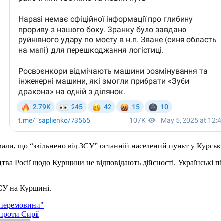
али, що “звільнено від ЗСУ” останній населений пункт у Курські
тва Росії щодо Курщини не відповідають дійсності. Українські п
ЗСУ на Курщині.
 перемовини"
проти Сирії