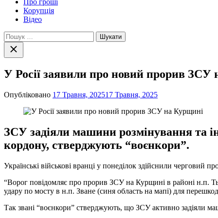
Про гроші
Корупція
Відео
Пошук:
Закрити
пошук
У Росії заявили про новий прорив ЗСУ
Опубліковано
17 Травня, 2025
17 Травня, 2025
ЗСУ задіяли машини розмінування та ін
кордону, стверджують “воєнкори”.
Українські військові вранці у понеділок здійснили черговий пр
“Ворог повідомляє про прорив ЗСУ на Курщині в районі н.п. Ть
удару по мосту в н.п. Зване (синя область на мапі) для перешк
Так звані “воєнкори” стверджують, що ЗСУ активно задіяли маш