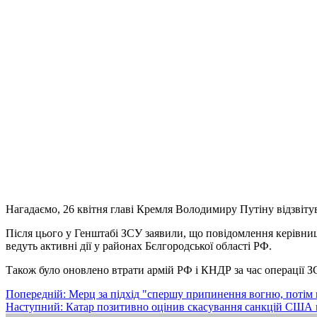
Нагадаємо, 26 квітня главі Кремля Володимиру Путіну відзвітув
Після цього у Генштабі ЗСУ заявили, що повідомлення керівниц
ведуть активні дії у районах Бєлгородської області РФ.
Також було оновлено втрати армій РФ і КНДР за час операції 
Навігація
Попередній:
Мерц за підхід "спершу припинення вогню, потім
Наступний:
Катар позитивно оцінив скасування санкцій США 
записів