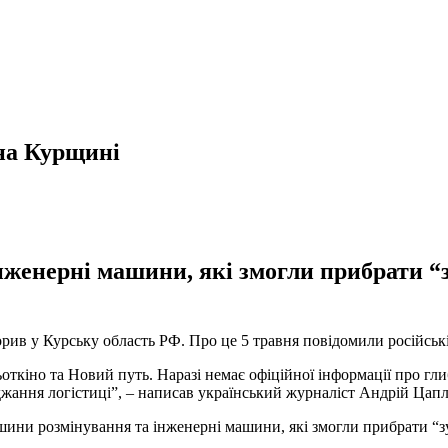
 на Курщині
женерні машини, які змогли прибрати “зу
орив у Курську область РФ. Про це 5 травня повідомили російськ
откіно та Новий путь. Наразі немає офіційної інформації про гл
оджання логістиці”, – написав український журналіст Андрій Цапл
ини розмінування та інженерні машини, які змогли прибрати “зу