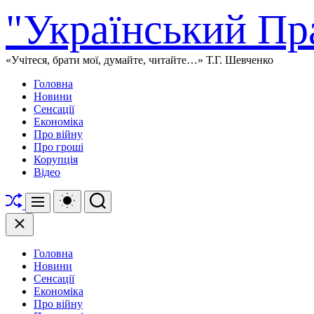
Перейти
"Український Пр
до
вмісту
«Учітеся, брати мої, думайте, читайте…» Т.Г. Шевченко
Головна
Новини
Сенсації
Економіка
Про війну
Про гроші
Корупція
Відео
Перетасувати
Перемикач
Пошук
Меню
кольорового
режиму
Закрити
Головна
Новини
Сенсації
Економіка
Про війну