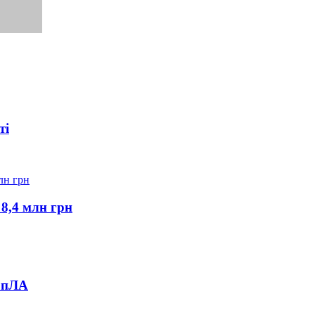
ті
 8,4 млн грн
 БпЛА