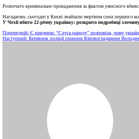
Розпочато кримінальне провадження за фактом умисного вбивств
Нагадаємо, сьогодні у Києві знайшли мертвим сина першого к
У Чехії вбито 22-річну українку: розкрито подробиці злочин
Навігація
Попередній:
Є причини: “Слуга народу” розповіла, чому україн
Наступний:
Керівник поліції охорони Кіровоградщини Володимир
записів