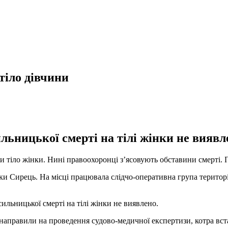
тіло дівчини
льницької смерті на тілі жінки не виявле
 тіло жінки. Нині правоохоронці зʼясовують обставини смерті.
ки Сирець. На місці працювала слідчо-оперативна група територіа
сильницької смерті на тілі жінки не виявлено.
о направили на проведення судово-медичної експертизи, котра вс