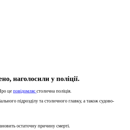
но, наголосили у поліції.
 Про це
повідомляє
столична поліція.
льного підрозділу та столичного главку, а також судово-
тановить остаточну причину смерті.