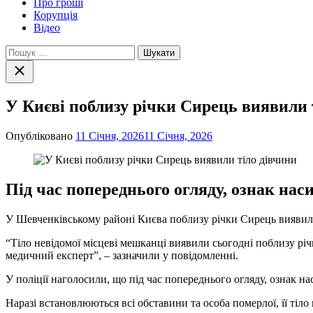
Про гроші
Корупція
Відео
Пошук:
Закрити
пошук
У Києві поблизу річки Сирець виявили 
Опубліковано
11 Січня, 2026
11 Січня, 2026
Під час попереднього огляду, ознак наси
У Шевченківському районі Києва поблизу річки Сирець виявили
“Тіло невідомої місцеві мешканці виявили сьогодні поблизу річ
медичний експерт”, – зазначили у повідомленні.
У поліції наголосили, що під час попереднього огляду, ознак на
Наразі встановлюються всі обставини та особа померлої, її тіл