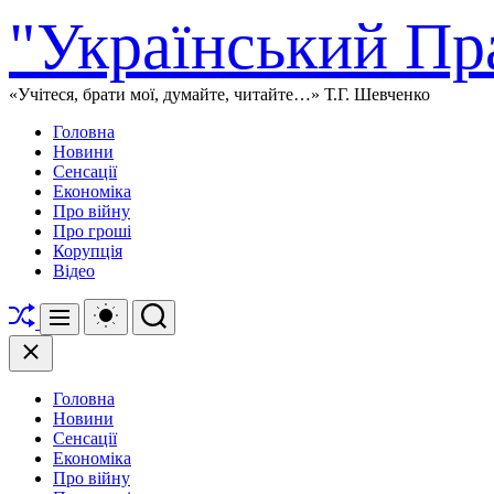
Перейти
"Український Пр
до
вмісту
«Учітеся, брати мої, думайте, читайте…» Т.Г. Шевченко
Головна
Новини
Сенсації
Економіка
Про війну
Про гроші
Корупція
Відео
Перетасувати
Перемикач
Пошук
Меню
кольорового
режиму
Закрити
Головна
Новини
Сенсації
Економіка
Про війну