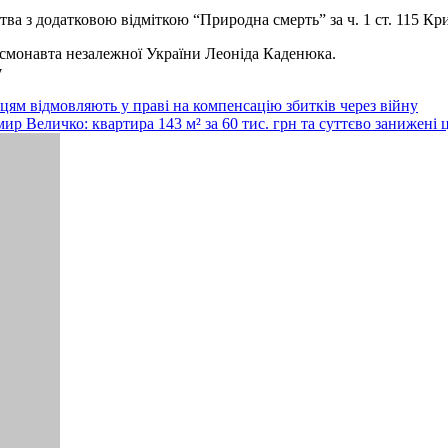
а з додатковою відміткою “Природна смерть” за ч. 1 ст. 115 Кр
осмонавта незалежної України Леоніда Каденюка.
у
цям відмовляють у праві на компенсацію збитків через війну
 Величко: квартира 143 м² за 60 тис. грн та суттєво занижені ц