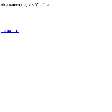
имінального кодексу України.
іни на авто