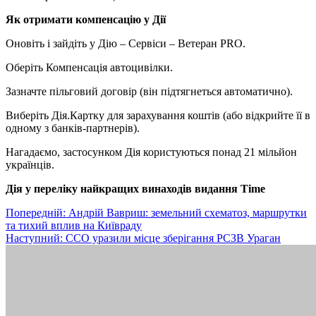
Як отримати компенсацію у Дії
Оновіть і зайдіть у Дію – Сервіси – Ветеран PRO.
Оберіть Компенсація автоцивілки.
Зазначте пільговий договір (він підтягнеться автоматично).
Виберіть Дія.Картку для зарахування коштів (або відкрийте її в
одному з банків-партнерів).
Нагадаємо, застосунком Дія користуються понад 21 мільйон
українців.
Дія у переліку найкращих винаходів видання Time
Навігація
Попередній:
Андрій Вавриш: земельний схематоз, маршрутки
та тихий вплив на Київраду
записів
Наступний:
ССО уразили місце зберігання РСЗВ Ураган