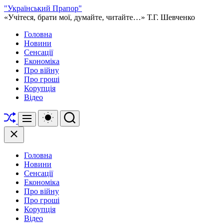
Перейти
"Український Прапор"
до
«Учітеся, брати мої, думайте, читайте…» Т.Г. Шевченко
вмісту
Головна
Новини
Сенсації
Економіка
Про війну
Про гроші
Корупція
Відео
Перетасувати
Перемикач
Пошук
Меню
кольорового
режиму
Закрити
Головна
Новини
Сенсації
Економіка
Про війну
Про гроші
Корупція
Відео