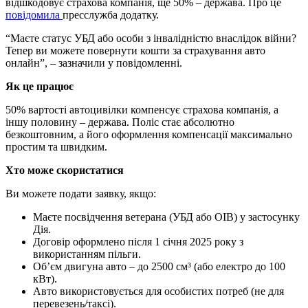
відшкодовує страхова компанія, ще 50% – держава. Про це
повідомила
пресслужба додатку.
“Маєте статус УБД або особи з інвалідністю внаслідок війни?
Тепер ви можете повернути кошти за страхування авто
онлайн”, – зазначили у повідомленні.
Як це працює
50% вартості автоцивілки компенсує страхова компанія, а
іншу половину – держава. Поліс стає абсолютно
безкоштовним, а його оформлення компенсації максимально
простим та швидким.
Хто може скористатися
Ви можете подати заявку, якщо:
Маєте посвідчення ветерана (УБД або ОІВ) у застосунку
Дія.
Договір оформлено після 1 січня 2025 року з
використанням пільги.
Об’єм двигуна авто – до 2500 см³ (або електро до 100
кВт).
Авто використовується для особистих потреб (не для
перевезень/таксі).