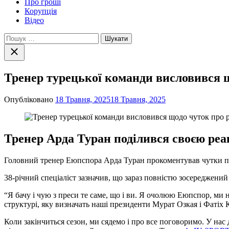
Про гроші
Корупція
Відео
Пошук:
Закрити
пошук
Тренер турецької команди висловився щ
Опубліковано
18 Травня, 2025
18 Травня, 2025
Тренер Арда Туран поділився своєю реа
Головний тренер Еюпспора Арда Туран прокоментував чутки пр
38-річний спеціаліст зазначив, що зараз повністю зосереджени
“Я бачу і чую з преси те саме, що і ви. Я очолюю Еюпспор, м
структурі, яку визначать наші президенти Мурат Озкая і Фатіх 
Коли закінчиться сезон, ми сядемо і про все поговоримо. У на