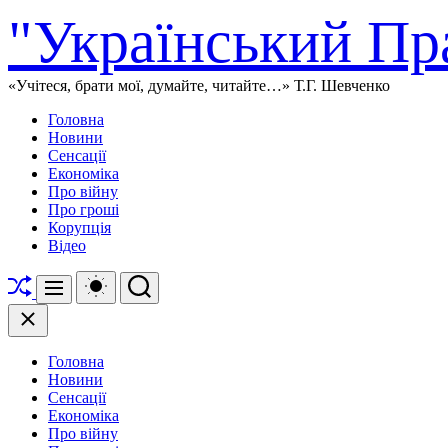
Перейти
"Український Пр
до
вмісту
«Учітеся, брати мої, думайте, читайте…» Т.Г. Шевченко
Головна
Новини
Сенсації
Економіка
Про війну
Про гроші
Корупція
Відео
Перетасувати
Перемикач
Пошук
Меню
кольорового
режиму
Закрити
Головна
Новини
Сенсації
Економіка
Про війну