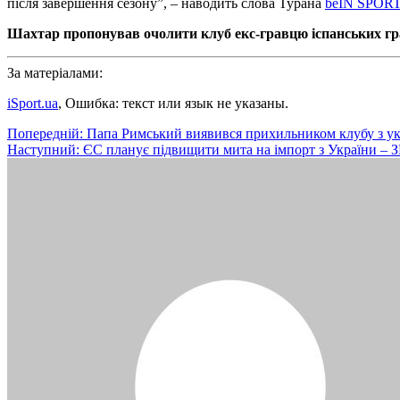
після завершення сезону”, – наводить слова Турана
beIN SPOR
Шахтар пропонував очолити клуб екс-гравцю іспанських гр
За матеріалами:
iSport.ua
, Ошибка: текст или язык не указаны.
Навігація
Попередній:
Папа Римський виявився прихильником клубу з ук
Наступний:
ЄС планує підвищити мита на імпорт з України – 
записів