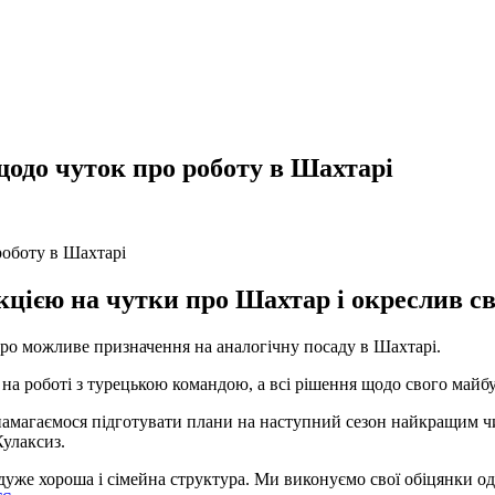
одо чуток про роботу в Шахтарі
кцією на чутки про Шахтар і окреслив св
о можливе призначення на аналогічну посаду в Шахтарі.
й на роботі з турецькою командою, а всі рішення щодо свого май
и намагаємося підготувати плани на наступний сезон найкращим 
Кулаксиз.
с дуже хороша і сімейна структура. Ми виконуємо свої обіцянки