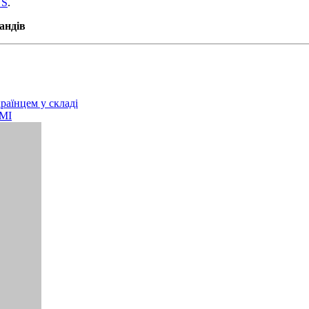
TS
.
андів
раїнцем у складі
ЗМІ