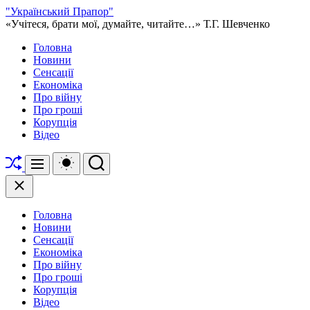
Перейти
"Український Прапор"
до
«Учітеся, брати мої, думайте, читайте…» Т.Г. Шевченко
вмісту
Головна
Новини
Сенсації
Економіка
Про війну
Про гроші
Корупція
Відео
Перетасувати
Перемикач
Пошук
Меню
кольорового
режиму
Закрити
Головна
Новини
Сенсації
Економіка
Про війну
Про гроші
Корупція
Відео