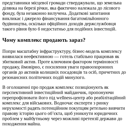
представники місцевої громади стверджували, що земельна
ділянка на березі річки, яка фактично належала до лісового
фонду, була незаконно вилучена. Додаткові запитання
викликає і джерело фінансування багатомільйонного
будівництва, оскільки офіційних доходів держслужбовця
такого рівня було б недостатньо для подібних інвестицій.
Чому комплекс продають зараз?
Попри масштабну інфраструктуру, бізнес-модель комплексу
виявилася неефективною — готель стабільно працював як
збитковий актив. Проте ключовим фактором терміновості
продажу, ймовірно, є посилення уваги правоохоронних
органів до активів колишніх посадовців та осіб, причетних до
резонансних політичних подій минулого.
В оголошенні про продаж комплекс позиціонують як
перспективний інвестиційний майданчик, пропонуючи
перепрофілювати його під wellness-центр або реабілітаційний
комплекс для військових. Водночас експерти з ринку
нерухомості радять потенційним покупцям ретельно вивчити
правову історію цього об’єкта, щоб уникнути юридичних
проблем у майбутньому через можливі претензії держави до
походження майна.