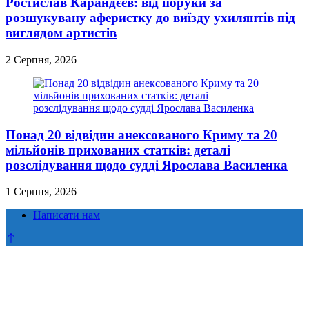
Ростислав Карандєєв: від поруки за
розшукувану аферистку до виїзду ухилянтів під
виглядом артистів
2 Серпня, 2026
Понад 20 відвідин анексованого Криму та 20
мільйонів прихованих статків: деталі
розслідування щодо судді Ярослава Василенка
1 Серпня, 2026
Написати нам
Прокрутка
до
верху