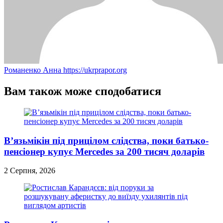
Романенко Анна
https://ukrprapor.org
Вам також може сподобатися
В’язьмікін під прицілом слідства, поки батько-
пенсіонер купує Mercedes за 200 тисяч доларів
2 Серпня, 2026