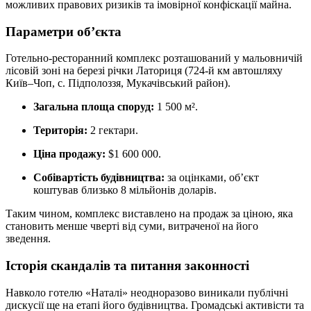
можливих правових ризиків та імовірної конфіскації майна.
Параметри об’єкта
Готельно-ресторанний комплекс розташований у мальовничій
лісовій зоні на березі річки Латориця (724-й км автошляху
Київ–Чоп, с. Підполоззя, Мукачівський район).
Загальна площа споруд:
1 500 м².
Територія:
2 гектари.
Ціна продажу:
$1 600 000.
Собівартість будівництва:
за оцінками, об’єкт
коштував близько 8 мільйонів доларів.
Таким чином, комплекс виставлено на продаж за ціною, яка
становить менше чверті від суми, витраченої на його
зведення.
Історія скандалів та питання законності
Навколо готелю «Наталі» неодноразово виникали публічні
дискусії ще на етапі його будівництва. Громадські активісти та