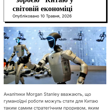
О
світовій економіці
Р
О
Опубліковано
10 Травня, 2026
В
О
Г
О
Р
Е
Ж
И
М
У
Аналітики Morgan Stanley вважають, що
гуманоїдні роботи можуть стати для Китаю
таким самим стратегічним проривом, яким