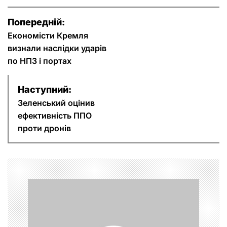
Н
Попередній:
Економісти Кремля
а
визнали наслідки ударів
в
по НПЗ і портах
і
Наступний:
г
Зеленський оцінив
ефективність ППО
а
проти дронів
ц
і
я
з