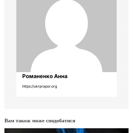
а
п
и
с
і
в
Романенко Анна
https://ukrprapor.org
Вам також може сподобатися