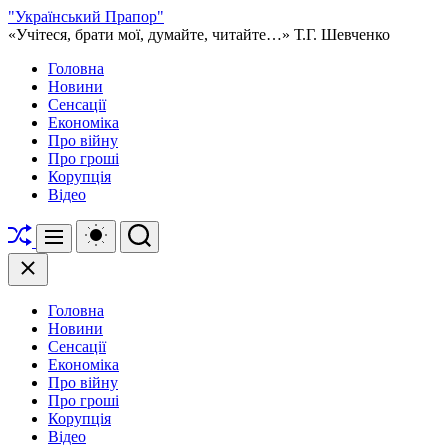
Перейти
"Український Прапор"
до
«Учітеся, брати мої, думайте, читайте…» Т.Г. Шевченко
вмісту
Головна
Новини
Сенсації
Економіка
Про війну
Про гроші
Корупція
Відео
Перетасувати
Перемикач
Пошук
Меню
кольорового
режиму
Закрити
Головна
Новини
Сенсації
Економіка
Про війну
Про гроші
Корупція
Відео