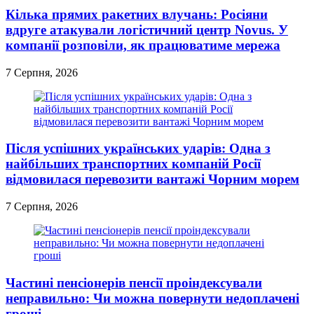
Кілька прямих ракетних влучань: Росіяни
вдруге атакували логістичний центр Novus. У
компанії розповіли, як працюватиме мережа
7 Серпня, 2026
Після успішних українських ударів: Одна з
найбільших транспортних компаній Росії
відмовилася перевозити вантажі Чорним морем
7 Серпня, 2026
Частині пенсіонерів пенсії проіндексували
неправильно: Чи можна повернути недоплачені
гроші