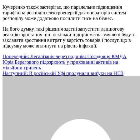
Кучеренко також застерігає, що паралельне підвищення
тарифів на розподіл електроенергії для операторів систем
розподілу може додатково посилити тиск на бізнес.
На його думку, такі рішення здатні запустити ланцюгову
реакцію зростання цін, оскільки підприємства змушені будуть
закладати зростання витрат у вартість товарів і послуг, що в
підсумку може вплинути на рівень інфляції.
Навігація
Попередній:
Легалізація через родичів: Посадовця КМДА
Юрія Берегового підозрюють у прихованні активів на
записів
мільйони гривень
Наступний:
В російській Уфі пролунали вибухи на НПЗ