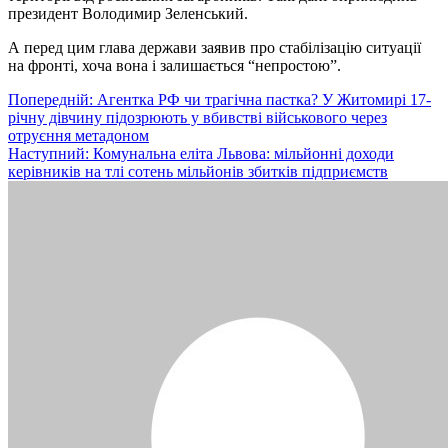
президент Володимир Зеленський.
А перед цим глава держави заявив про стабілізацію ситуації
на фронті, хоча вона і залишається “непростою”.
Навігація
Попередній:
Агентка РФ чи трагічна пастка? У Житомирі 17-
річну дівчину підозрюють у вбивстві військового через
записів
отруєння метадоном
Наступний:
Комунальна еліта Львова: мільйонні доходи
керівників на тлі сотень мільйонів збитків підприємств