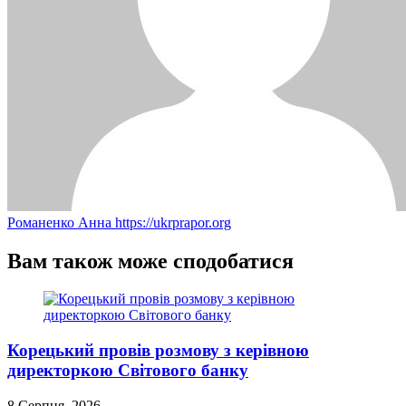
Романенко Анна
https://ukrprapor.org
Вам також може сподобатися
Корецький провів розмову з керівною
директоркою Світового банку
8 Серпня, 2026