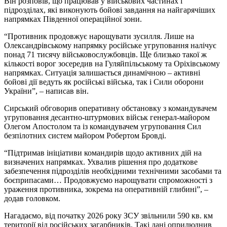
Він розповів, що працював у військових частинах і
підрозділах, які виконують бойові завдання на найгарячіших
напрямках Південної операційної зони.
“Противник продовжує нарощувати зусилля. Лише на
Олександрівському напрямку російське угруповання налічує
понад 71 тисячу військовослужбовців. Ще близько такої ж
кількості ворог зосередив на Гуляйпільському та Оріхівському
напрямках. Ситуація залишається динамічною – активні
бойові дії ведуть як російські війська, так і Сили оборони
України”, – написав він.
Сирський обговорив оперативну обстановку з командувачем
угруповання десантно-штурмових військ генерал-майором
Олегом Апостолом та із командувачем угруповання Сил
безпілотних систем майором Робертом Бровді.
“Підтримав ініціативи командирів щодо активних дій на
визначених напрямках. Ухвалив рішення про додаткове
забезпечення підрозділів необхідними технічними засобами та
боєприпасами… Продовжуємо нарощувати спроможності з
ураження противника, зокрема на оперативній глибині”, –
додав головком.
Нагадаємо, від початку 2026 року ЗСУ звільнили 590 кв. км
території від російських загарбників. Такі дані оприлюднив