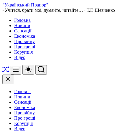
Перейти
"Український Прапор"
до
«Учітеся, брати мої, думайте, читайте…» Т.Г. Шевченко
вмісту
Головна
Новини
Сенсації
Економіка
Про війну
Про гроші
Корупція
Відео
Перетасувати
Перемикач
Пошук
Меню
кольорового
режиму
Закрити
Головна
Новини
Сенсації
Економіка
Про війну
Про гроші
Корупція
Відео