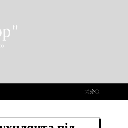
ор"
ко
П
П
П
Е
Е
О
Р
Р
Ш
Е
Е
У
Т
М
К
А
И
С
К
У
А