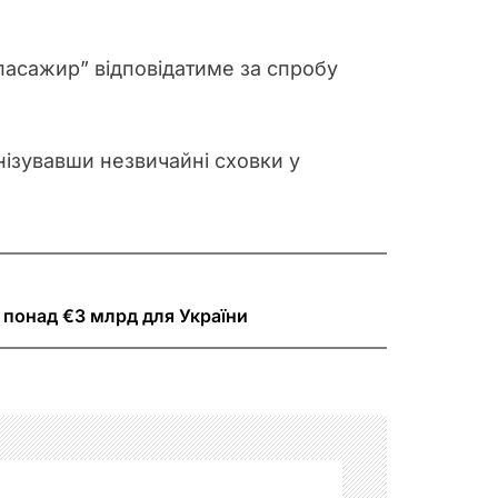
пасажир” відповідатиме за спробу
нізувавши незвичайні сховки у
 понад €3 млрд для України