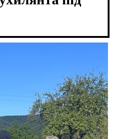
ухилянта під
В
Ч
А
К
Т
О
И
Л
Ь
О
Р
О
В
О
Г
О
Р
Е
Ж
И
М
У