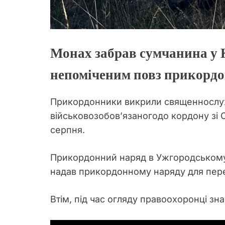
Монах забрав сумчанина у К
непоміченим повз прикордо
Прикордонники викрили священнослуж
військовозобов’язаногодо кордону зі 
серпня.
Прикордонний наряд в Ужгородському 
надав прикордонному наряду для пере
Втім, під час огляду правоохоронці з