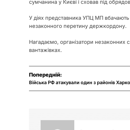
сумчанина у Києві і сховав під обряд
У діях представника УПЦ МП вбачають 
незаконного перетину держкордону.
Нагадаємо, організатори незаконних с
вантажівках.
Н
Попередній:
а
Війська РФ атакували один з районів Харк
в
і
г