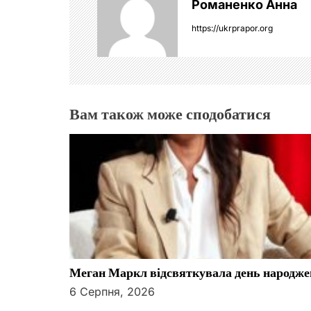
Романенко Анна
а
https://ukrprapor.org
ц
і
я
Вам також може сподобатися
з
а
п
и
с
Меган Маркл відсвяткувала день народже
і
6 Серпня, 2026
в