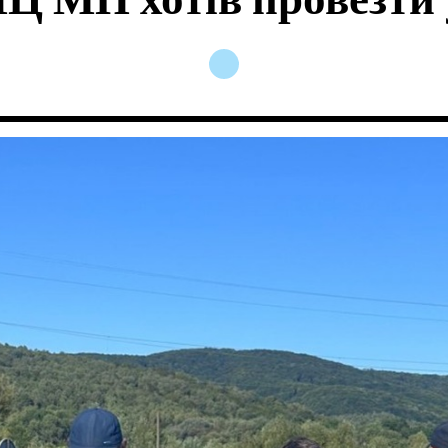
 МП хотів провезти 