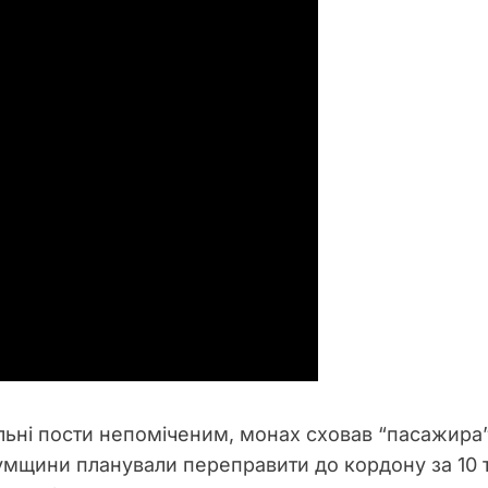
льні пости непоміченим, монах сховав “пасажира”
умщини планували переправити до кордону за 10 