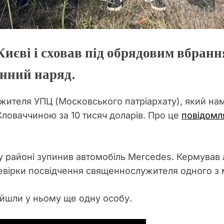
иєві і сховав під обрядовим вбранн
нний наряд.
ителя УПЦ (Московського патріархату), який на
Словаччиною за 10 тисяч доларів. Про це
повідомл
районі зупинив автомобіль Mercedes. Кермував л
вірки посвідчення священнослужителя одного з м
найшли у ньому ще одну особу.