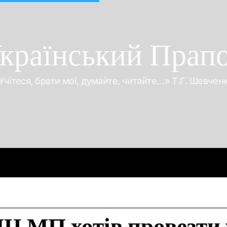
країнський Прап
Учітеся, брати мої, думайте, читайте…» Т.Г. Шевчен
Про війну
Про гроші
Корупція
Відео