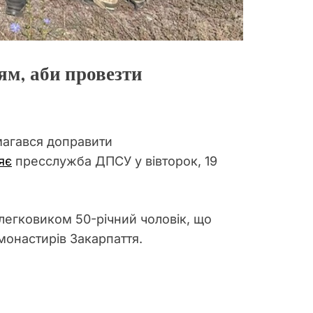
ям, аби провезти
магався доправити
яє
пресслужба ДПСУ у вівторок, 19
егковиком 50-річний чоловік, що
онастирів Закарпаття.