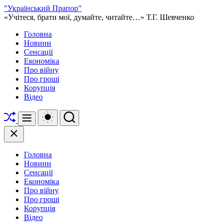
Перейти
"Український Прапор"
до
«Учітеся, брати мої, думайте, читайте…» Т.Г. Шевченко
вмісту
Головна
Новини
Сенсації
Економіка
Про війну
Про гроші
Корупція
Відео
Перетасувати
Перемикач
Пошук
Меню
кольорового
режиму
Закрити
Головна
Новини
Сенсації
Економіка
Про війну
Про гроші
Корупція
Відео