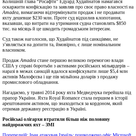
Колишній глава “Росафти” Едуард Худайнатов намагався
оскаржити конфіскацію та заявляв про своє право власності на
Amadea
, вимагаючи відтермінувати продаж і не продавати
яхту дешевше $230 млн. Проте суд відхилив клопотання,
вказавши, що витрати на утримання судна становлять $850
тис. на місяць й це шкодить громадським інтересам.
Суд також наголосив, що Худайнатов під санкціями, не
з’являється на допити та, ймовірно, є лише номінальним
власником.
Продаж
Amadea
стане першою великою перемогою влади
США у справі боротьби з активами російських мільярдерів –
наразі в межах санкцій вдалося конфіскувати лише $5,4 млн
активів Малофєєва і ще пів мільйона доларів з продажу
промислового обладнання.
Нагадаємо, у травні 2014 року яхта Медведчука перейшла під
прапор України. Яхта Royal Romance стала першим в історії
арештованим активом, що знаходиться за кордоном, який
отримав державну реєстрацію в Україні.
Російські олігархи втратили більш ніж половину
найдорожчих яхт – ЗМІ
Навігація
Попередній:
Іран атакував Ізраїль: пошкоджено офіс Microsoft