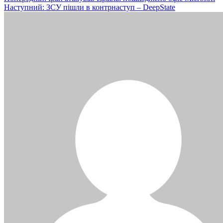
Наступний:
ЗСУ пішли в контрнаступ – DeepState
записів