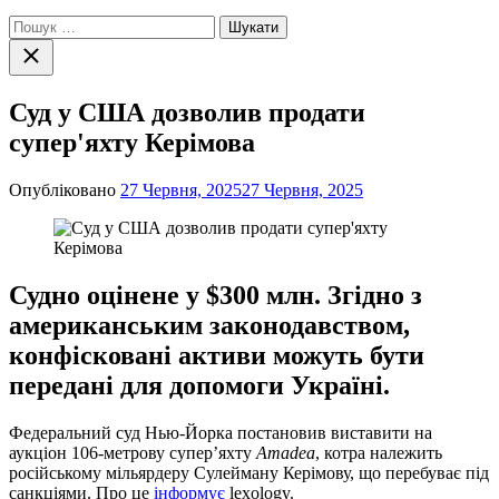
Пошук:
Закрити
пошук
Суд у США дозволив продати
супер'яхту Керімова
Опубліковано
27 Червня, 2025
27 Червня, 2025
Судно оцінене у $300 млн. Згідно з
американським законодавством,
конфісковані активи можуть бути
передані для допомоги Україні.
Федеральний суд Нью-Йорка постановив виставити на
аукціон 106-метрову супер’яхту
Amadea
, котра належить
російському мільярдеру Сулейману Керімову, що перебуває під
санкціями. Про це
інформує
lexology.