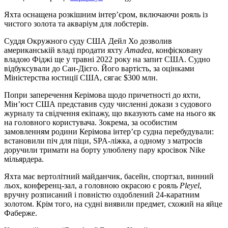
Яхта оснащена розкішним інтер’єром, включаючи рояль із
чистого золота та акваріум для лобстерів.
Суддя Окружного суду США Дейл Хо дозволив
американській владі продати яхту
Amadea
, конфісковану
владою Фіджі ще у травні 2022 року на запит США. Судно
відбуксували до Сан-Дієго. Його вартість, за оцінками
Міністерства юстиції США, сягає $300 млн.
Попри заперечення Керімова щодо причетності до яхти,
Мін’юст США представив суду численні докази з судового
журналу та свідчення екіпажу, що вказують саме на нього як
на головного користувача. Зокрема, за особистим
замовленням родини Керімова інтер’єр судна перебудували:
встановили піч для піци, SPA-ліжка, а одному з матросів
доручили тримати на борту улюблену пару кросівок Nike
мільярдера.
Яхта має вертолітний майданчик, басейн, спортзал, винний
льох, конференц-зал, а головною окрасою є рояль
Pleyel
,
вручну розписаний і повністю оздоблений 24-каратним
золотом. Крім того, на судні виявили предмет, схожий на яйце
Фаберже.