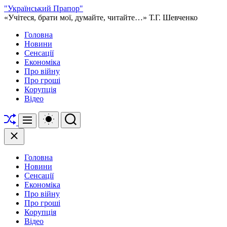
Перейти
"Український Прапор"
до
«Учітеся, брати мої, думайте, читайте…» Т.Г. Шевченко
вмісту
Головна
Новини
Сенсації
Економіка
Про війну
Про гроші
Корупція
Відео
Перетасувати
Перемикач
Пошук
Меню
кольорового
режиму
Закрити
Головна
Новини
Сенсації
Економіка
Про війну
Про гроші
Корупція
Відео