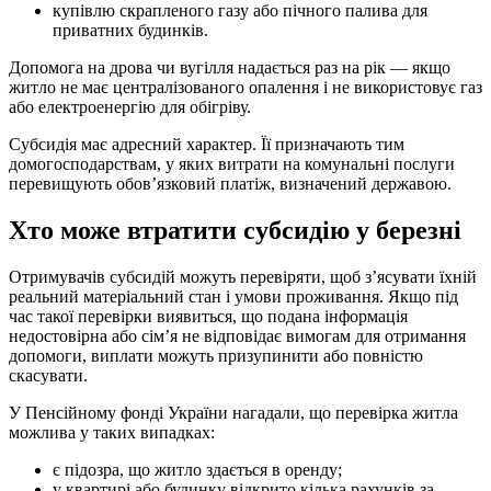
купівлю скрапленого газу або пічного палива для
приватних будинків.
Допомога на дрова чи вугілля надається раз на рік — якщо
житло не має централізованого опалення і не використовує газ
або електроенергію для обігріву.
Субсидія має адресний характер. Її призначають тим
домогосподарствам, у яких витрати на комунальні послуги
перевищують обов’язковий платіж, визначений державою.
Хто може втратити субсидію у березні
Отримувачів субсидій можуть перевіряти, щоб з’ясувати їхній
реальний матеріальний стан і умови проживання. Якщо під
час такої перевірки виявиться, що подана інформація
недостовірна або сім’я не відповідає вимогам для отримання
допомоги, виплати можуть призупинити або повністю
скасувати.
У Пенсійному фонді України нагадали, що перевірка житла
можлива у таких випадках:
є підозра, що житло здається в оренду;
у квартирі або будинку відкрито кілька рахунків за