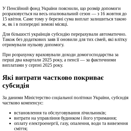
У Пенсійний фонд України пояснили, що розмір допомоги
розраховується на весь опалювальний сезон — з 16 жовтня до
15 квітня. Саме тому у березні сума виплат залишиться такою
ж, як і в попередні зимові місяці.
Для більшості українців субсидію перерахували автоматично.
Також без додаткових заяв її оновили для тих сімей, які влітку
отримували нульову допомогу.
При розрахунку враховували доходи домогосподарства за
перші два квартали 2025 року, а пенсії — за фактичними
виплатами у серпні 2025 року.
Які витрати частково покриває
субсидія
За даними Міністерство соціальної політики України, субсидія
частково компенсує:
встановлення та обслуговування лічильників;
витрати на управління будинком і його утримання;
оплату електроенергії, газу, опалення, води та вивезення
сміття;