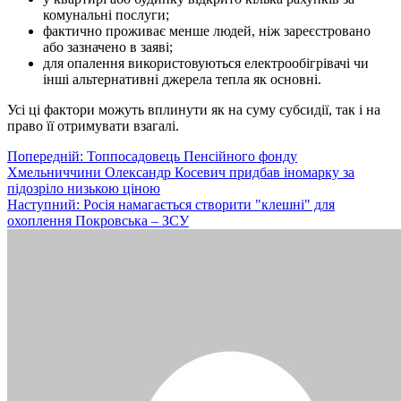
комунальні послуги;
фактично проживає менше людей, ніж зареєстровано
або зазначено в заяві;
для опалення використовуються електрообігрівачі чи
інші альтернативні джерела тепла як основні.
Усі ці фактори можуть вплинути як на суму субсидії, так і на
право її отримувати взагалі.
Навігація
Попередній:
Топпосадовець Пенсійного фонду
Хмельниччини Олександр Косевич придбав іномарку за
записів
підозріло низькою ціною
Наступний:
Росія намагається створити "клешні" для
охоплення Покровська – ЗСУ