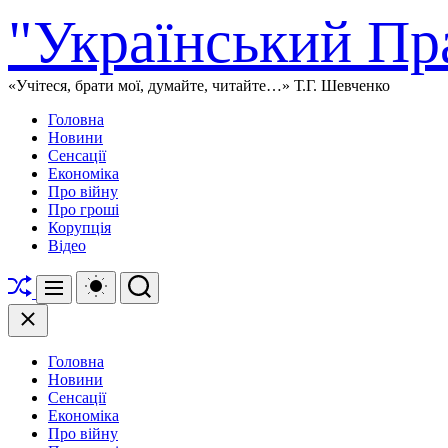
Перейти
"Український Пр
до
вмісту
«Учітеся, брати мої, думайте, читайте…» Т.Г. Шевченко
Головна
Новини
Сенсації
Економіка
Про війну
Про гроші
Корупція
Відео
Перетасувати
Перемикач
Пошук
Меню
кольорового
режиму
Закрити
Головна
Новини
Сенсації
Економіка
Про війну