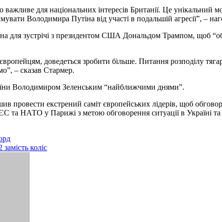
о важливе для національних інтересів Британії. Це унікальний м
имувати Володимира Путіна від участі в подальшій агресії”, – на
она для зустрічі з президентом США Дональдом Трампом, щоб “
опейцям, доведеться зробити більше. Питання розподілу тягаря 
мо”, – сказав Стармер.
раїни Володимиром Зеленським “найближчими днями”.
в провести екстрений саміт європейських лідерів, щоб обговор
ЄС та НАТО у Парижі з метою обговорення ситуації в Україні та 
орд
 замість коліс