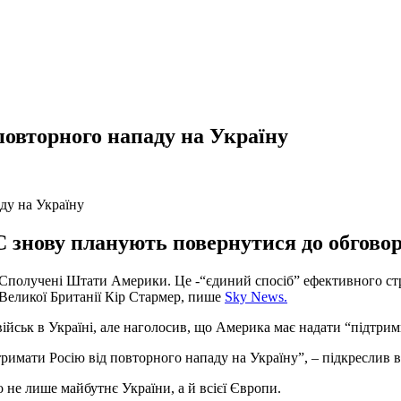
повторного нападу на Україну
 знову планують повернутися до обговор
 Сполучені Штати Америки. Це -“єдиний спосіб” ефективного стр
р Великої Британії Кір Стармер, пише
Sky News.
ійськ в Україні, але наголосив, що Америка має надати “підтри
римати Росію від повторного нападу на Україну”, – підкреслив в
 не лише майбутнє України, а й всієї Європи.