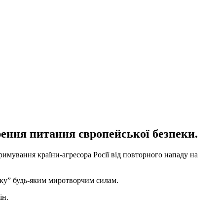
ення питання європейської безпеки.
имування країни-агресора Росії від повторного нападу на
мку” будь-яким миротворчим силам.
ін.