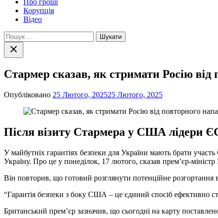
Про гроші
Корупція
Відео
Пошук:
Закрити
пошук
Стармер сказав, як стримати Росію від 
Опубліковано
25 Лютого, 2025
25 Лютого, 2025
Після візиту Стармера у США лідери ЄС
У майбутніх гарантіях безпеки для України мають брати участь
Україну. Про це у понеділок, 17 лютого, сказав премʼєр-мініст
Він повторив, що готовий розглянути потенційне розгортання в
“Гарантія безпеки з боку США – це єдиний спосіб ефективно ст
Британський премʼєр зазначив, що сьогодні на карту поставлено