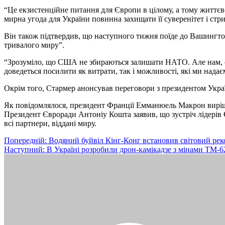
“Це екзистенційне питання для Європи в цілому, а тому життєв
мирна угода для України повинна захищати її суверенітет і стр
Він також підтвердив, що наступного тижня поїде до Вашингт
тривалого миру”.
“Зрозуміло, що США не збираються залишати НАТО. Але нам, євр
доведеться посилити як витрати, так і можливості, які ми надає
Окрім того, Стармер анонсував переговори з президентом Ук
Як повідомлялося, президент Франції Емманюель Макрон виріши
Президент Євроради Антоніу Кошта заявив, що зустріч лідерів 
всі партнери, віддані миру.
Навігація
Попередній:
Водяний буйвіл Кінг-Конг встановив світовий рек
Наступний:
В Україні розробили дрон-камікадзе з мінами ТМ-62
записів