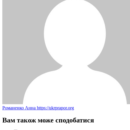
Романенко Анна
https://ukrprapor.org
Вам також може сподобатися