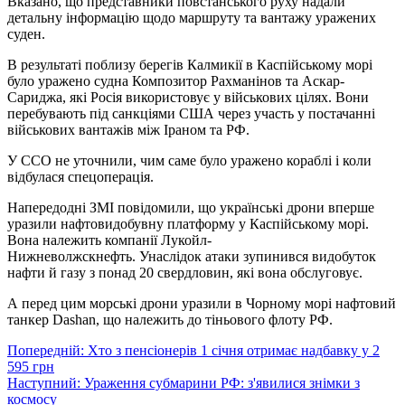
Вказано, що представники повстанського руху надали
детальну інформацію щодо маршруту та вантажу уражених
суден.
В результаті поблизу берегів Калмикії в Каспійському морі
було уражено судна Композитор Рахманінов та Аскар-
Сариджа, які Росія використовує у військових цілях. Вони
перебувають під санкціями США через участь у постачанні
військових вантажів між Іраном та РФ.
У ССО не уточнили, чим саме було уражено кораблі і коли
відбулася спецоперація.
Напередодні ЗМІ повідомили, що українські дрони вперше
уразили нафтовидобувну платформу у Каспійському морі.
Вона належить компанії Лукойл-
Нижневолжскнефть. Унаслідок атаки зупинився видобуток
нафти й газу з понад 20 свердловин, які вона обслуговує.
А перед цим морські дрони уразили в Чорному морі нафтовий
танкер Dashan, що належить до тіньового флоту РФ.
Навігація
Попередній:
Хто з пенсіонерів 1 січня отримає надбавку у 2
595 грн
записів
Наступний:
Ураження субмарини РФ: з'явилися знімки з
космосу