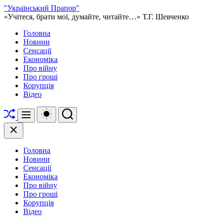
Перейти
"Український Прапор"
до
«Учітеся, брати мої, думайте, читайте…» Т.Г. Шевченко
вмісту
Головна
Новини
Сенсації
Економіка
Про війну
Про гроші
Корупція
Відео
Перетасувати
Перемикач
Пошук
Меню
кольорового
режиму
Закрити
Головна
Новини
Сенсації
Економіка
Про війну
Про гроші
Корупція
Відео