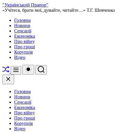
Перейти
"Український Прапор"
до
«Учітеся, брати мої, думайте, читайте…» Т.Г. Шевченко
вмісту
Головна
Новини
Сенсації
Економіка
Про війну
Про гроші
Корупція
Відео
Перетасувати
Перемикач
Пошук
Меню
кольорового
режиму
Закрити
Головна
Новини
Сенсації
Економіка
Про війну
Про гроші
Корупція
Відео