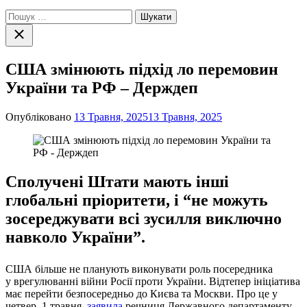
Пошук:
Закрити
пошук
США змінюють підхід ло перемовин
України та РФ – Держдеп
Опубліковано
13 Травня, 2025
13 Травня, 2025
Сполучені Штати мають інші
глобальні пріоритети, і “не можуть
зосереджувати всі зусилля виключно
навколо України”.
США більше не планують виконувати роль посередника
у врегулюванні війни Росії проти України. Відтепер ініціатива
має перейти безпосередньо до Києва та Москви. Про це у
четвер, 1 травня,
заявила
речниця Державного департаменту