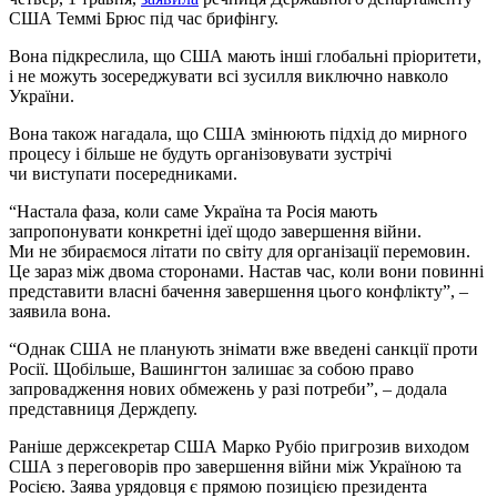
США Теммі Брюс під час брифінгу.
Вона підкреслила, що США мають інші глобальні пріоритети,
і не можуть зосереджувати всі зусилля виключно навколо
України.
Вона також нагадала, що США змінюють підхід до мирного
процесу і більше не будуть організовувати зустрічі
чи виступати посередниками.
“Настала фаза, коли саме Україна та Росія мають
запропонувати конкретні ідеї щодо завершення війни.
Ми не збираємося літати по світу для організації перемовин.
Це зараз між двома сторонами. Настав час, коли вони повинні
представити власні бачення завершення цього конфлікту”, –
заявила вона.
“Однак США не планують знімати вже введені санкції проти
Росії. Щобільше, Вашингтон залишає за собою право
запровадження нових обмежень у разі потреби”, – додала
представниця Держдепу.
Раніше держсекретар США Марко Рубіо пригрозив виходом
США з переговорів про завершення війни між Україною та
Росією. Заява урядовця є прямою позицією президента