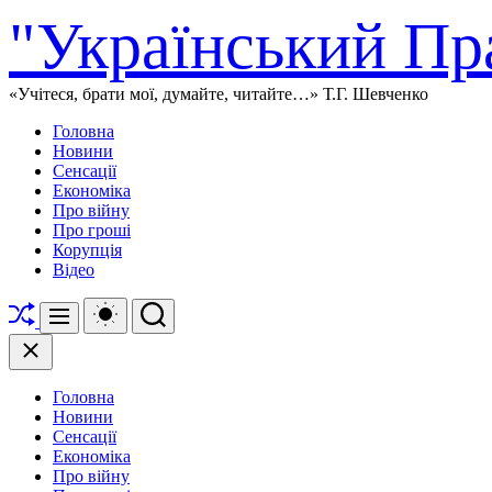
Перейти
"Український Пр
до
вмісту
«Учітеся, брати мої, думайте, читайте…» Т.Г. Шевченко
Головна
Новини
Сенсації
Економіка
Про війну
Про гроші
Корупція
Відео
Перетасувати
Перемикач
Пошук
Меню
кольорового
режиму
Закрити
Головна
Новини
Сенсації
Економіка
Про війну