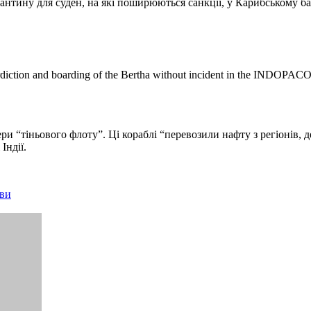
тину для суден, на які поширюються санкції, у Карибському бас
terdiction and boarding of the Bertha without incident in the INDOPACO
ри “тіньового флоту”. Ці кораблі “перевозили нафту з регіонів, 
Індії.
тви