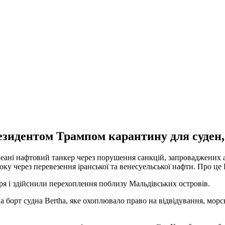
езидентом Трампом карантину для суден,
океані нафтовий танкер через порушення санкцій, запроваджених
 року через перевезення іранської та венесуельської нафти. Про ц
ря і здійснили перехоплення поблизу Мальдівських островів.
 борт судна Bertha, яке охоплювало право на відвідування, морсь