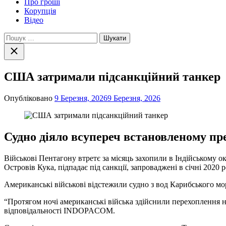
Про гроші
Корупція
Відео
Пошук:
Закрити
пошук
США затримали підсанкційний танкер
Опубліковано
9 Березня, 2026
9 Березня, 2026
Судно діяло всупереч встановленому пр
Військові Пентагону втретє за місяць захопили в Індійському 
Островів Кука, підпадає під санкції, запроваджені в січні 2020
Американські військові відстежили судно з вод Карибського мо
“Протягом ночі американські війська здійснили перехоплення на
відповідальності INDOPACOM.