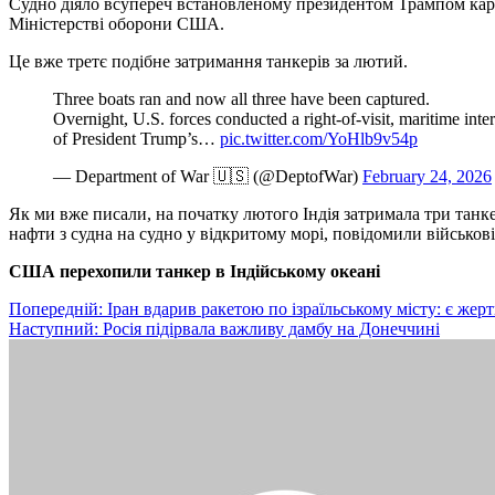
Судно діяло всупереч встановленому президентом Трампом каран
Міністерстві оборони США.
Це вже третє подібне затримання танкерів за лютий.
Three boats ran and now all three have been captured.
Overnight, U.S. forces conducted a right-of-visit, maritime in
of President Trump’s…
pic.twitter.com/YoHlb9v54p
— Department of War 🇺🇸 (@DeptofWar)
February 24, 2026
Як ми вже писали, на початку лютого Індія затримала три танке
нафти з судна на судно у відкритому морі, повідомили військові 
США перехопили танкер в Індійському океані
Навігація
Попередній:
Іран вдарив ракетою по ізраїльському місту: є жер
Наступний:
Росія підірвала важливу дамбу на Донеччині
записів