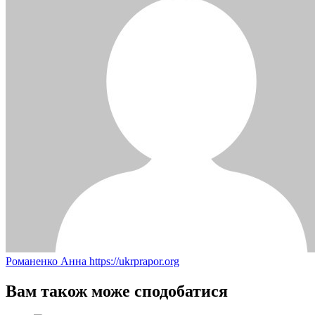
Романенко Анна
https://ukrprapor.org
Вам також може сподобатися