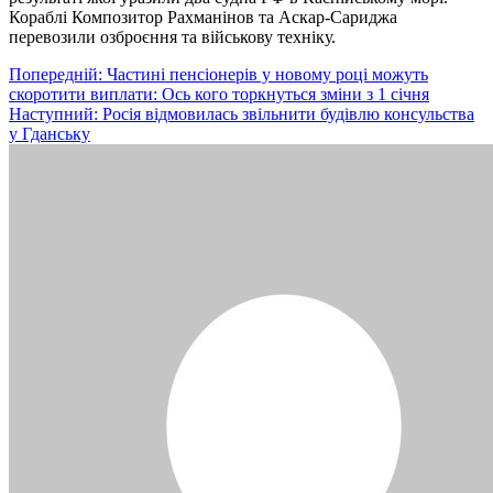
Кораблі Композитор Рахманінов та Аскар-Сариджа
перевозили озброєння та військову техніку.
Навігація
Попередній:
Частині пенсіонерів у новому році можуть
скоротити виплати: Ось кого торкнуться зміни з 1 січня
записів
Наступний:
Росія відмовилась звільнити будівлю консульства
у Гданську