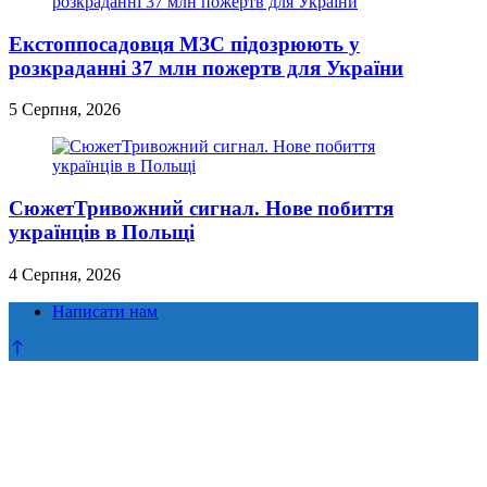
Екстоппосадовця МЗС підозрюють у
розкраданні 37 млн пожертв для України
5 Серпня, 2026
СюжетТривожний сигнал. Нове побиття
українців в Польщі
4 Серпня, 2026
Написати нам
Прокрутка
до
верху