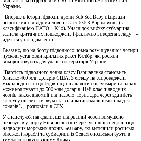
військової контррозвідки СБУ та Військово-морських сил
України.
“Вперше в історії підводні дрони Sub Sea Baby підірвали
російський підводний човен класу 636.3 Варшавянка (за
класифікацією НАТО – Kilo). Унаслідок вибуху субмарина
зазнала критичних пошкоджень і фактично виведена з ладу”, –
йдеться у повідомленні.
Вказано, що на борту підводного човна розміщувалися чотири
пускові установки крилатих ракет Калібр, які росіяни
використовують для ударів по території України.
“Вартість підводного човна класу Варшавянка становить
близько 400 млн доларів США. З огляду на запроваджені
міжнародні санкції будівництво аналогічної субмарини наразі
може коштувати до 500 млн доларів. Цей клас підводних
човнів також відомий під назвою Чорна діра через здатність
корпусу поглинати звуки та залишатися малопомітним для
сонарів”, – розповіли в СБУ.
У спецслужбі нагадали, що підірваний човен вимушено
перебував у порту Новоросійська через успішні спецоперації
надводних морських дронів SeaBaby, які витіснили російські
військові кораблі та субмарини із Севастопольської бухти в
тимчасово окупованому Криму.