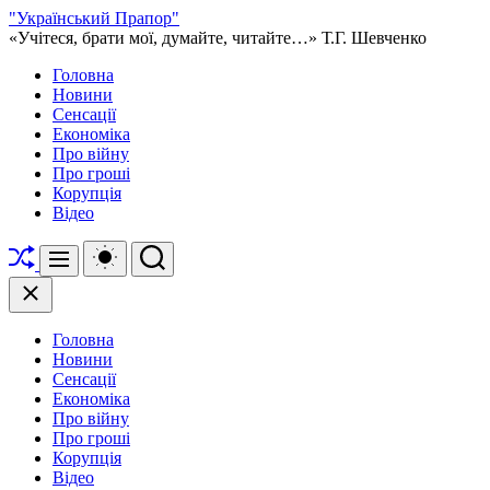
Перейти
"Український Прапор"
до
«Учітеся, брати мої, думайте, читайте…» Т.Г. Шевченко
вмісту
Головна
Новини
Сенсації
Економіка
Про війну
Про гроші
Корупція
Відео
Перетасувати
Перемикач
Пошук
Меню
кольорового
режиму
Закрити
Головна
Новини
Сенсації
Економіка
Про війну
Про гроші
Корупція
Відео