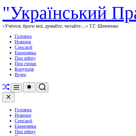
Перейти
"Український Пр
до
вмісту
«Учітеся, брати мої, думайте, читайте…» Т.Г. Шевченко
Головна
Новини
Сенсації
Економіка
Про війну
Про гроші
Корупція
Відео
Перетасувати
Перемикач
Пошук
Меню
кольорового
режиму
Закрити
Головна
Новини
Сенсації
Економіка
Про війну