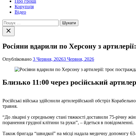
Про гроші
Корупція
Відео
Пошук:
Закрити
пошук
Росіяни вдарили по Херсону з артилерії
Опубліковано
3 Червня, 2026
3 Червня, 2026
Близько 11:00 через російський артиле
Російські війська здійснили артилерійський обстріл Корабельн
травня.
“До лікарні у середньому стані тяжкості доставили 75-річну жін
поранення грудної клітини та руки”, – йдеться в повідомленні.
Також бригада “швидкої” на місці надала медичну допомогу 63-р