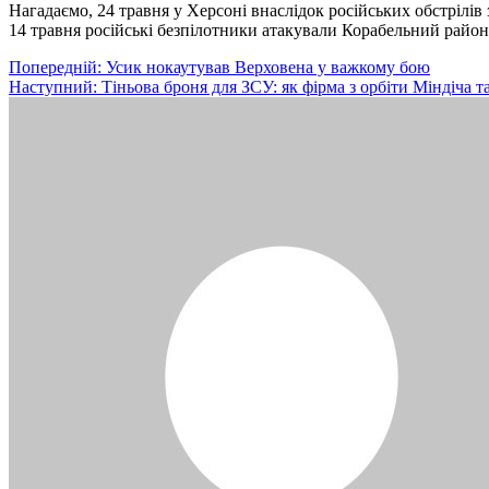
Нагадаємо, 24 травня у Херсоні внаслідок російських обстрілів
14 травня російські безпілотники атакували Корабельний район
Навігація
Попередній:
Усик нокаутував Верховена у важкому бою
Наступний:
Тіньова броня для ЗСУ: як фірма з орбіти Міндіча 
записів