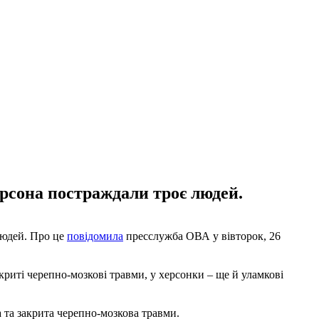
ерсона постраждали троє людей.
людей. Про це
повідомила
пресслужба ОВА у вівторок, 26
акриті черепно-мозкові травми, у херсонки – ще й уламкові
а та закрита черепно-мозкова травми.