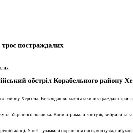
: троє постраждалих
рійський обстріл Корабельного району Х
ого району Херсона. Внаслідок ворожої атаки постраждали троє 
ку та 55-річного чоловіка. Вони отримали контузії, вибухові та з
ічній жінці. У неї – уламкові поранення ноги, контузія, вибухов