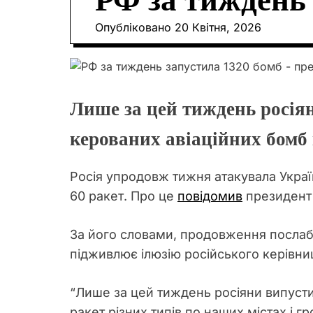
РФ за тиждень 
Опубліковано
20 Квітня, 2026
Лише за цей тиждень росіян
керованих авіаційних бомб 
Росія упродовж тижня атакувала Украї
60 ракет. Про це
повідомив
президент 
За його словами, продовження послаблен
підживлює ілюзію російського керівни
“Лише за цей тиждень росіяни випусти
ракет різних типів по наших містах і г