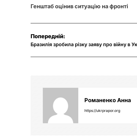
Генштаб оцінив ситуацію на фронті
Н
Попередній:
а
Бразилія зробила різку заяву про війну в Ук
в
і
г
а
Романенко Анна
ц
https://ukrprapor.org
і
я