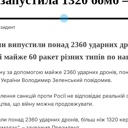
запустила 1320 бомб 
и випустили понад 2360 ударних др
і майже 60 ракет різних типів по на
ну за допомогою майже 2360 ударних дронів, пон
України Володимир Зеленський повідомив.
ня санкцій проти Росії не відповідає реальній сит
цтва, що війну можна продовжувати.
ли понад 2360 ударних дронів, більш ніж 1320 ке
ромадах”, – зауважив Президент.