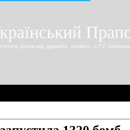
країнський Прап
Учітеся, брати мої, думайте, читайте…» Т.Г. Шевчен
Про війну
Про гроші
Корупція
Відео