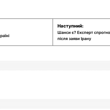
Наступний:
Шанси є? Експерт спрогноз
раїні
після заяви Ірану