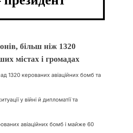
– президент
В
Ч
А
К
Т
О
И
Л
Ь
О
Р
О
онів, більш ніж 1320
В
О
ших містах і громадах
Г
О
Р
Е
ад 1320 керованих авіаційних бомб та
Ж
И
М
У
уації у війні й дипломатії та
рованих авіаційних бомб і майже 60