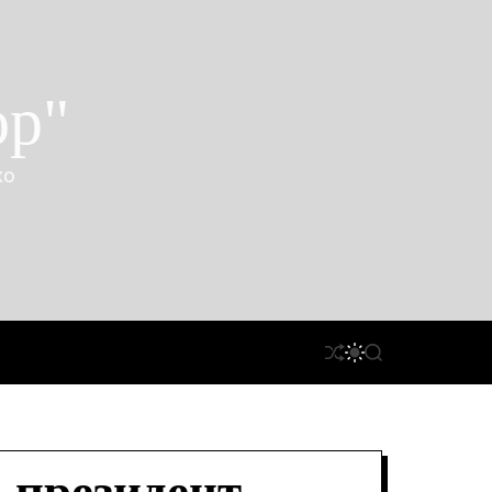
ор"
ко
П
П
П
Е
Е
О
Р
Р
Ш
Е
Е
У
Т
М
К
А
И
С
К
У
А