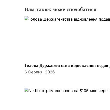
з
Вам також може сподобатися
а
п
и
с
і
Голова Держагентства відновлення подав 
в
6 Серпня, 2026