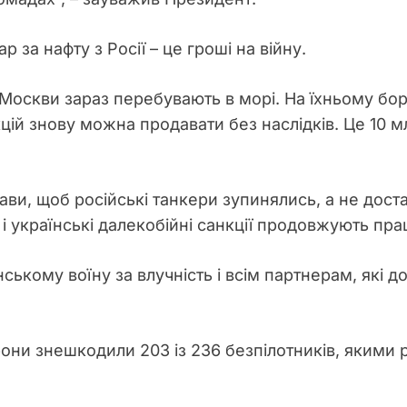
за нафту з Росії – це гроші на війну.
у Москви зараз перебувають в морі. На їхньому бор
ій знову можна продавати без наслідків. Це 10 м
ви, щоб російські танкери зупинялись, а не доста
і українські далекобійні санкції продовжують пра
ькому воїну за влучність і всім партнерам, які 
они знешкодили 203 із 236 безпілотників, якими р