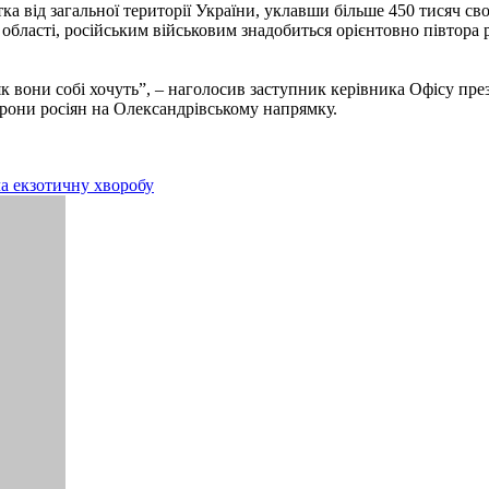
а від загальної території України, уклавши більше 450 тисяч сво
 області, російським військовим знадобиться орієнтовно півтора 
як вони собі хочуть”, – наголосив заступник керівника Офісу пре
рони росіян на Олександрівському напрямку.
ла екзотичну хворобу