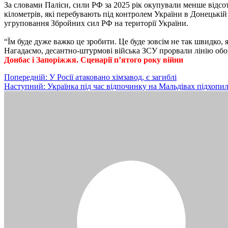
За словами Паліси, сили РФ за 2025 рік окупували менше відсотк
кілометрів, які перебувають під контролем України в Донецькій
угруповання Збройних сил РФ на території України.
“Їм буде дуже важко це зробити. Це буде зовсім не так швидко, 
Нагадаємо, десантно-штурмові війська ЗСУ прорвали лінію обо
Донбас і Запоріжжя. Сценарії п’ятого року війни
Навігація
Попередній:
У Росії атаковано хімзавод, є загиблі
Наступний:
Українка під час відпочинку на Мальдівах підхопи
записів