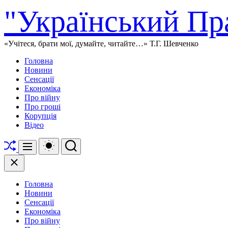
Перейти
"Український Пр
до
вмісту
«Учітеся, брати мої, думайте, читайте…» Т.Г. Шевченко
Головна
Новини
Сенсації
Економіка
Про війну
Про гроші
Корупція
Відео
Перетасувати
Перемикач
Пошук
Меню
кольорового
режиму
Закрити
Головна
Новини
Сенсації
Економіка
Про війну