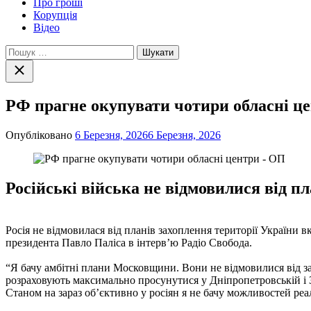
Про гроші
Корупція
Відео
Пошук:
Закрити
пошук
РФ прагне окупувати чотири обласні ц
Опубліковано
6 Березня, 2026
6 Березня, 2026
Російські війська не відмовилися від п
Росія не відмовилася від планів захоплення території Україн
президента Павло Паліса в інтерв’ю Радіо Свобода.
“Я бачу амбітні плани Московщини. Вони не відмовилися від за
розраховують максимально просунутися у Дніпропетровській і З
Станом на зараз об’єктивно у росіян я не бачу можливостей реал