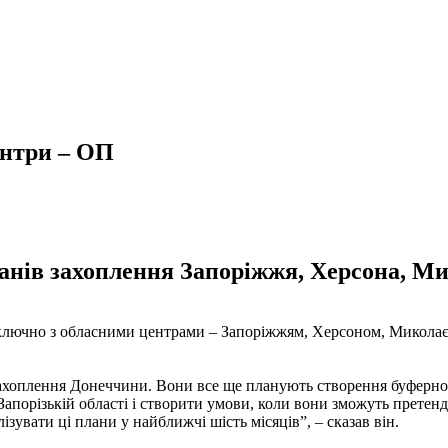
ентри – ОП
ланів захоплення Запоріжжя, Херсона, М
и включно з обласними центрами – Запоріжжям, Херсоном, Микола
хоплення Донеччини. Вони все ще планують створення буферної з
апорізькій області і створити умови, коли вони зможуть претен
ізувати ці плани у найближчі шість місяців”, – сказав він.