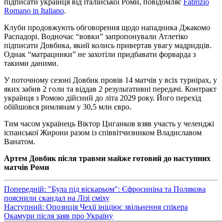
підписати українця від італійської Роми, повідомляє
Fabrizio
Romano in Italiano
.
Клуби продовжують обговорення щодо нападника Джакомо
Распадорі. Водночас “вовки” запропонували Атлетіко
підписати Довбика, який колись привертав увагу мадридців.
Однак “матрацники” не захотіли придбавати форварда з
такими даними.
У поточному сезоні Довбик провів 14 матчів у всіх турнірах, у
яких забив 2 голи та віддав 2 результативні передачі. Контракт
українця з Ромою дійсний до літа 2029 року. Його перехід
обійшовся римлянам у 30,5 млн євро.
Тим часом українець Віктор Циганков взяв участь у челенджі
іспанської Жирони разом із співвітчизником Владиславом
Ванатом.
Артем Довбик після травми майже готовий до наступних
матчів Роми
Навігація
Попередній:
"Була під віскарьом": Єфросиніна та Полякова
пояснили скандал на Лізі сміху
записів
Наступний:
Опозиція Чехії ініціює звільнення спікера
Окамури після заяв про Україну