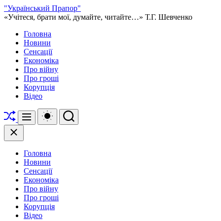
Перейти
"Український Прапор"
до
«Учітеся, брати мої, думайте, читайте…» Т.Г. Шевченко
вмісту
Головна
Новини
Сенсації
Економіка
Про війну
Про гроші
Корупція
Відео
Перетасувати
Перемикач
Пошук
Меню
кольорового
режиму
Закрити
Головна
Новини
Сенсації
Економіка
Про війну
Про гроші
Корупція
Відео