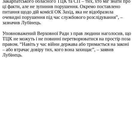
Закарпатського обласного ТЦК та СП – тих, хто міг знати про
ці факти, але не зупинив порушення. Окремо поставлено
питання щодо дій комісії ОК Захід, яка не відобразила
очевидні порушення під час службового розслідування”, –
зазначив Лубінець.
Уповноважений Верховної Ради з прав людини наголосив, що
ТЦК не можуть і не повинні перетворюватися на простір поза
правом. “Навіть у час війни держава або тримається на законі
– або втрачає довіру тих, кого вона захищає”, – заявив
Лубінець.