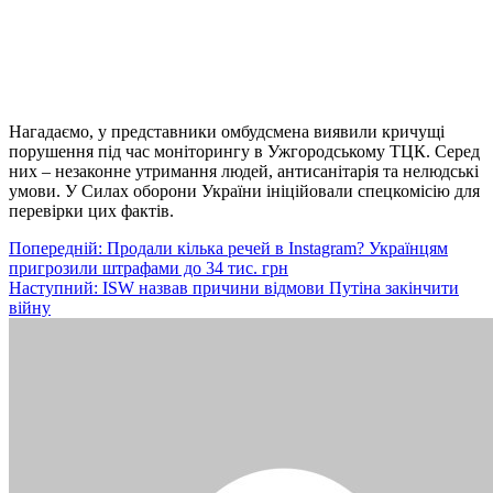
Нагадаємо, у представники омбудсмена виявили кричущі
порушення під час моніторингу в Ужгородському ТЦК. Серед
них – незаконне утримання людей, антисанітарія та нелюдські
умови. У Силах оборони України ініційовали спецкомісію для
перевірки цих фактів.
Навігація
Попередній:
Продали кілька речей в Instagram? Українцям
пригрозили штрафами до 34 тис. грн
записів
Наступний:
ISW назвав причини відмови Путіна закінчити
війну