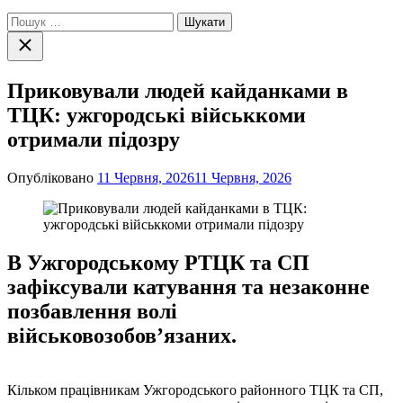
Пошук:
Закрити
пошук
Приковували людей кайданками в
ТЦК: ужгородські військкоми
отримали підозру
Опубліковано
11 Червня, 2026
11 Червня, 2026
В Ужгородському РТЦК та СП
зафіксували катування та незаконне
позбавлення волі
військовозобов’язаних.
Кільком працівникам Ужгородського районного ТЦК та СП,