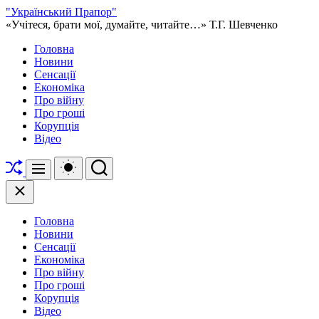
Перейти
"Український Прапор"
до
«Учітеся, брати мої, думайте, читайте…» Т.Г. Шевченко
вмісту
Головна
Новини
Сенсації
Економіка
Про війну
Про гроші
Корупція
Відео
Перетасувати
Перемикач
Пошук
Меню
кольорового
режиму
Закрити
Головна
Новини
Сенсації
Економіка
Про війну
Про гроші
Корупція
Відео