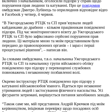
включно з начальником, оголосили підозри у справі щодо
порушення прав людини та катуванні. Про це
повідомив
омбудсман Дмитро Лубінець та оприлюднив відповідне відео
в Facebook у четвер, 4 червня.
“В Ужгородському РТЦК та СП прив’язували людей
кайданками до драбини – кільком працівникам повідомлені
підозри. Під час моніторингового візиту до Ужгородського
РТЦК та СП було зафіксовано серйозні порушення прав
людини. Ці матеріали мною та моїм представником було
передано до правоохоронних органів – і зараз є перші
процесуальні рішення”, – написав він.
За словами омбудсмана, т.в.о. начальника Ужгородського
РТЦК та СП та начальнику групи військового обліку
повідомлено про підозру у перевищенні службових
повноважень і незаконному позбавленні волі.
Окремо інструктору РТЦК повідомлено про підозру у
катуванні військовозобов’язаного. Йдеться про незаконне
утримання людей і застосування фізичного насильства. Усі
фігуранти затримані, вирішується питання запобіжних заходів.
“Також саме ми, мій представник Андрій Крючков під моїм
керівництвом, ініціював перевірку щодо посадових осіб