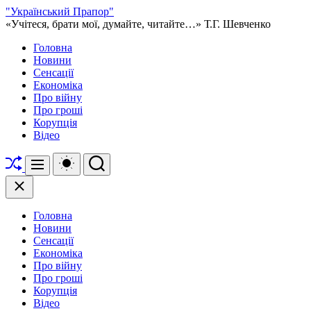
Перейти
"Український Прапор"
до
«Учітеся, брати мої, думайте, читайте…» Т.Г. Шевченко
вмісту
Головна
Новини
Сенсації
Економіка
Про війну
Про гроші
Корупція
Відео
Перетасувати
Перемикач
Пошук
Меню
кольорового
режиму
Закрити
Головна
Новини
Сенсації
Економіка
Про війну
Про гроші
Корупція
Відео