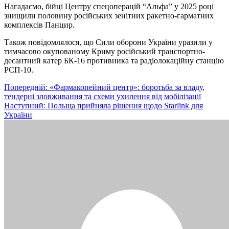
Нагадаємо, бійці Центру спецоперацій “Альфа” у 2025 році
знищили половину російських зенітних ракетно-гарматних
комплексів Панцир.
Також повідомлялося, що Сили оборони України уразили у
тимчасово окупованому Криму російський транспортно-
десантний катер БК-16 противника та радіолокаційну станцію
РСП-10.
Навігація
Попередній:
«Фармакопейний центр»: боротьба за владу,
тендерні зловживання та схеми ухилення від мобілізації
записів
Наступний:
Польща прийняла рішення щодо Starlink для
України