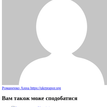
Романенко Анна
https://ukrprapor.org
Вам також може сподобатися