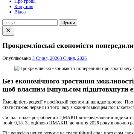
Про гроші
Корупція
Відео
Пошук:
Закрити
пошук
Прокремлівські економісти попередили 
Опубліковано
3 Січня, 2026
3 Січня, 2026
Без економічного зростання можливості
щоб власним імпульсом підштовхнути е
Ймовірність рецесії у російській економіці швидко зростає. П
статистикою червня і з того часу з кожним місяцем посилюється
Сигнал подає розроблений ЦМАКП випереджальний індикатор вхо
поріг 0,18. За оцінкою ЦМАКП, до липня 2026 року включно рос
Під рецесією центр розуміє не традиційний спад протягом двох