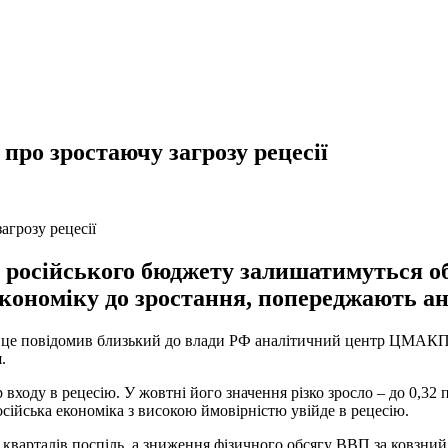
про зростаючу загрозу рецесії
 російського бюджету залишатимуться обм
кономіку до зростання, попереджають ан
ро це повідомив близький до влади РФ аналітичний центр ЦМАКП. 
.
ду в рецесію. У жовтні його значення різко зросло – до 0,32 п
ійська економіка з високою ймовірністю увійде в рецесію.
 кварталів поспіль, а зниження фізичного обсягу ВВП за ковзни