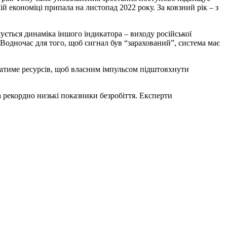
ій економіці припала на листопад 2022 року. За ковзний рік – з
ється динаміка іншого індикатора – виходу російської
. Водночас для того, щоб сигнал був “зарахований”, система має
атиме ресурсів, щоб власним імпульсом підштовхнути
 рекордно низькі показники безробіття. Експерти