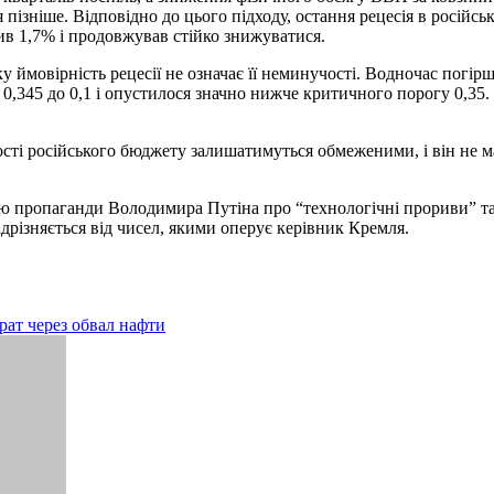
ізніше. Відповідно до цього підходу, остання рецесія в російськ
ив 1,7% і продовжував стійко знижуватися.
овірність рецесії не означає її неминучості. Водночас погіршу
з 0,345 до 0,1 і опустилося значно нижче критичного порогу 0,35
сті російського бюджету залишатимуться обмеженими, і він не м
лю пропаганди Володимира Путіна про “технологічні прориви” та
ідрізняється від чисел, якими оперує керівник Кремля.
рат через обвал нафти