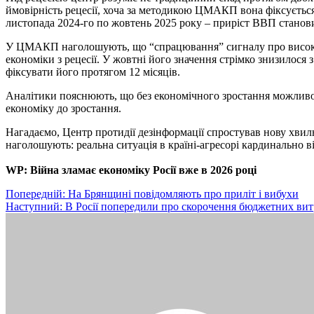
ймовірність рецесії, хоча за методикою ЦМАКП вона фіксується п
листопада 2024-го по жовтень 2025 року – приріст ВВП станов
У ЦМАКП наголошують, що “спрацювання” сигналу про високу йм
економіки з рецесії. У жовтні його значення стрімко знизилося 
фіксувати його протягом 12 місяців.
Аналітики пояснюють, що без економічного зростання можливо
економіку до зростання.
Нагадаємо, Центр протидії дезінформації спростував нову хви
наголошують: реальна ситуація в країні-агресорі кардинально в
WP: Війна зламає економіку Росії вже в 2026 році
Навігація
Попередній:
На Брянщині повідомляють про приліт і вибухи
Наступний:
В Росії попередили про скорочення бюджетних вит
записів