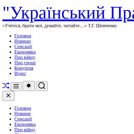
Перейти
"Український Пр
до
вмісту
«Учітеся, брати мої, думайте, читайте…» Т.Г. Шевченко
Головна
Новини
Сенсації
Економіка
Про війну
Про гроші
Корупція
Відео
Перетасувати
Перемикач
Пошук
Меню
кольорового
режиму
Закрити
Головна
Новини
Сенсації
Економіка
Про війну