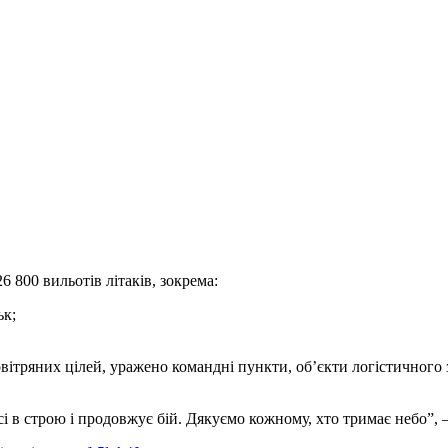
 800 вильотів літаків, зокрема:
ьк;
ітряних цілей, уражено командні пункти, об’єкти логістичного з
 в строю і продовжує бій. Дякуємо кожному, хто тримає небо”, 