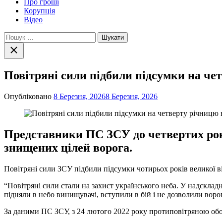
Про гроші
Корупція
Відео
Пошук:
Закрити
пошук
Повітряні сили підбили підсумки на че
Опубліковано
8 Березня, 2026
8 Березня, 2026
Представники ПС ЗСУ до четвертих рок
знищених цілей ворога.
Повітряні сили ЗСУ підбили підсумки чотирьох років великої ві
“Повітряні сили стали на захист українського неба. У надскла
підняли в небо винищувачі, вступили в бій і не дозволили воро
За даними ПС ЗСУ, з 24 лютого 2022 року протиповітряною об