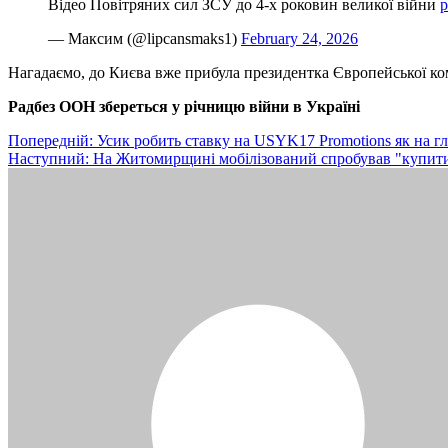
Відео Повітряних сил ЗСУ до 4-х роковин великої війни
p
— Максим (@lipcansmaks1)
February 24, 2026
Нагадаємо, до Києва вже прибула президентка Європейської ком
Радбез ООН збереться у річницю війни в Україні
Навігація
Попередній:
Усик робить ставку на USYK17 Promotions як на г
Наступний:
На Житомирщині мобілізований спробував "купити
записів