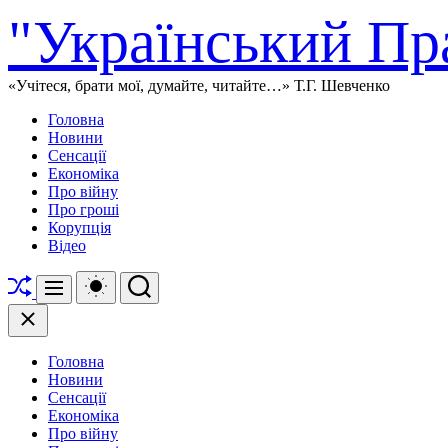
Перейти
"Український Пр
до
вмісту
«Учітеся, брати мої, думайте, читайте…» Т.Г. Шевченко
Головна
Новини
Сенсації
Економіка
Про війну
Про гроші
Корупція
Відео
Перетасувати
Перемикач
Пошук
Меню
кольорового
режиму
Закрити
Головна
Новини
Сенсації
Економіка
Про війну