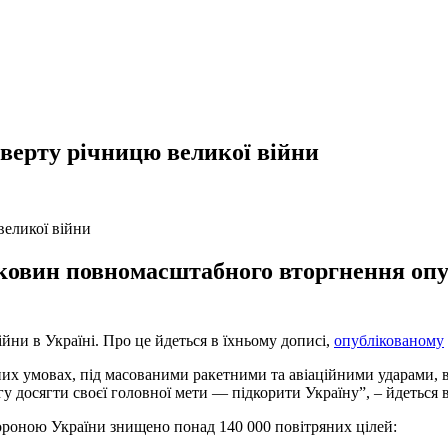
тверту річницю великої війни
овин повномасштабного вторгнення опуб
йни в Україні. Про це йдеться в їхньому дописі,
опублікованому
дних умовах, під масованими ракетними та авіаційними ударами, 
гу досягти своєї головної мети — підкорити Україну”, – йдеться 
ороною України знищено понад 140 000 повітряних цілей: