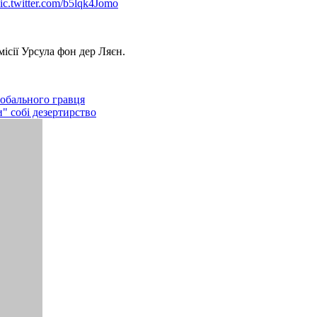
ic.twitter.com/b5lqk4Jomo
ісії Урсула фон дер Ляєн.
лобального гравця
" собі дезертирство