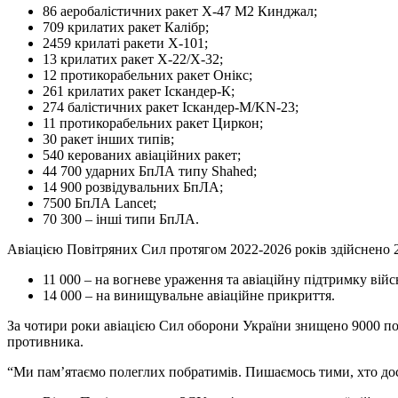
86 аеробалістичних ракет Х-47 М2 Кинджал;
709 крилатих ракет Калібр;
2459 крилаті ракети Х-101;
13 крилатих ракет Х-22/Х-32;
12 протикорабельних ракет Онікс;
261 крилатих ракет Іскандер-К;
274 балістичних ракет Іскандер-М/KN-23;
11 протикорабельних ракет Циркон;
30 ракет інших типів;
540 керованих авіаційних ракет;
44 700 ударних БпЛА типу Shahed;
14 900 розвідувальних БпЛА;
7500 БпЛА Lancet;
70 300 – інші типи БпЛА.
Авіацією Повітряних Сил протягом 2022-2026 років здійснено 26
11 000 – на вогневе ураження та авіаційну підтримку війс
14 000 – на винищувальне авіаційне прикриття.
За чотири роки авіацією Сил оборони України знищено 9000 пов
противника.
“Ми пам’ятаємо полеглих побратимів. Пишаємось тими, хто досі