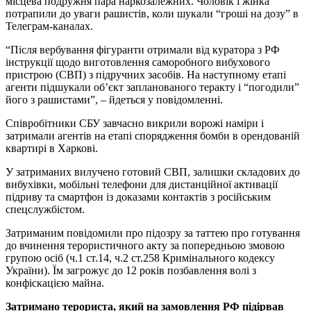
місцева подружня пара наркозалежних. Чоловік і жінка
потрапили до уваги рашистів, коли шукали “гроші на дозу” в
Телеграм-каналах.
“Після вербування фігуранти отримали від куратора з РФ
інструкції щодо виготовлення саморобного вибухового
пристрою (СВП) з підручних засобів. На наступному етапі
агенти підшукали об’єкт запланованого теракту і “погодили”
його з рашистами”, – йдеться у повідомленні.
Співробітники СБУ завчасно викрили ворожі наміри і
затримали агентів на етапі спорядження бомби в орендованій
квартирі в Харкові.
У затриманих вилучено готовий СВП, залишки складових до
вибухівки, мобільні телефони для дистанційної активації
підриву та смартфон із доказами контактів з російським
спецслужбістом.
Затриманим повідомили про підозру за таттею про готування
до вчинення терористичного акту за попередньою змовою
групою осіб (ч.1 ст.14, ч.2 ст.258 Кримінального кодексу
України). Їм загрожує до 12 років позбавлення волі з
конфіскацією майна.
Затримано терориста, який на замовлення РФ підірвав