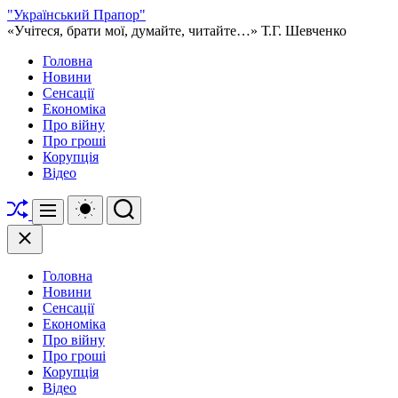
Перейти
"Український Прапор"
до
«Учітеся, брати мої, думайте, читайте…» Т.Г. Шевченко
вмісту
Головна
Новини
Сенсації
Економіка
Про війну
Про гроші
Корупція
Відео
Перетасувати
Перемикач
Пошук
Меню
кольорового
режиму
Закрити
Головна
Новини
Сенсації
Економіка
Про війну
Про гроші
Корупція
Відео