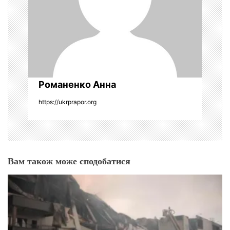
в
Романенко Анна
https://ukrprapor.org
Вам також може сподобатися