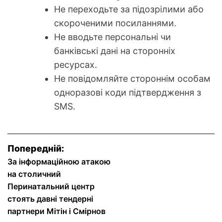
Не переходьте за підозрілими або
скороченими посиланнями.
Не вводьте персональні чи
банківські дані на сторонніх
ресурсах.
Не повідомляйте стороннім особам
одноразові коди підтвердження з
SMS.
Н
Попередній:
За інформаційною атакою
а
на столичний
в
Перинатальний центр
стоять давні тендерні
і
партнери Мітін і Смірнов