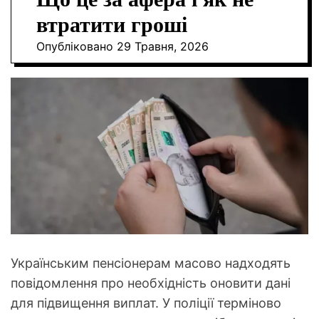
О
втратити гроші
Р
О
Опубліковано
29 Травня, 2026
В
О
Г
О
Р
Е
Ж
И
М
У
Українським пенсіонерам масово надходять
повідомлення про необхідність оновити дані
для підвищення виплат. У поліції терміново