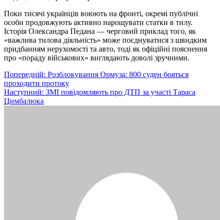
Поки тисячі українців воюють на фронті, окремі публічні
особи продовжують активно нарощувати статки в тилу.
Історія Олександра Педана — черговий приклад того, як
«важлива тилова діяльність» може поєднуватися з швидким
придбанням нерухомості та авто, тоді як офіційні пояснення
про «пораду військових» виглядають доволі зручними.
Навігація
Попередній:
Розблокування Ормуза: 800 суден бояться
проходити протоку
записів
Наступний:
ЗМІ повідомляють про ДТП за участі Тараса
Цимбалюка