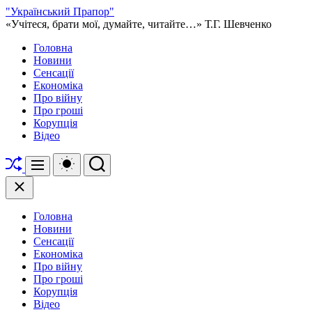
Перейти
"Український Прапор"
до
«Учітеся, брати мої, думайте, читайте…» Т.Г. Шевченко
вмісту
Головна
Новини
Сенсації
Економіка
Про війну
Про гроші
Корупція
Відео
Перетасувати
Перемикач
Пошук
Меню
кольорового
режиму
Закрити
Головна
Новини
Сенсації
Економіка
Про війну
Про гроші
Корупція
Відео