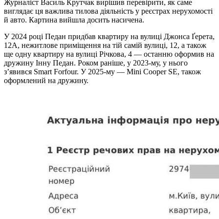
Журналіст Василь Крутчак вирішив перевірити, як саме
виглядає ця важлива тилова діяльність у реєстрах нерухомості
й авто. Картина вийшла досить насичена.
У 2024 році Педан придбав квартиру на вулиці Джонса Ґерета,
12А, нежитлове приміщення на тій самій вулиці, 12, а також
ще одну квартиру на вулиці Річкова, 4 — останню оформив на
дружину Інну Педан. Роком раніше, у 2023-му, у нього
з’явився Smart Forfour. У 2025-му — Mini Cooper SE, також
оформлений на дружину.