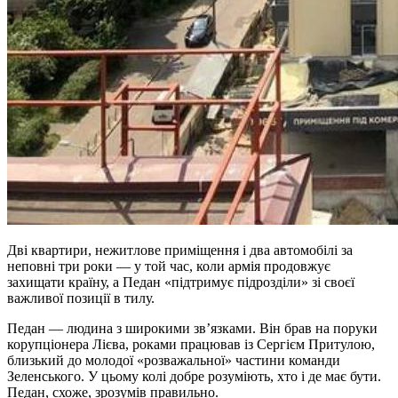
Дві квартири, нежитлове приміщення і два автомобілі за
неповні три роки — у той час, коли армія продовжує
захищати країну, а Педан «підтримує підрозділи» зі своєї
важливої позиції в тилу.
Педан — людина з широкими зв’язками. Він брав на поруки
корупціонера Лієва, роками працював із Сергієм Притулою,
близький до молодої «розважальної» частини команди
Зеленського. У цьому колі добре розуміють, хто і де має бути.
Педан, схоже, зрозумів правильно.