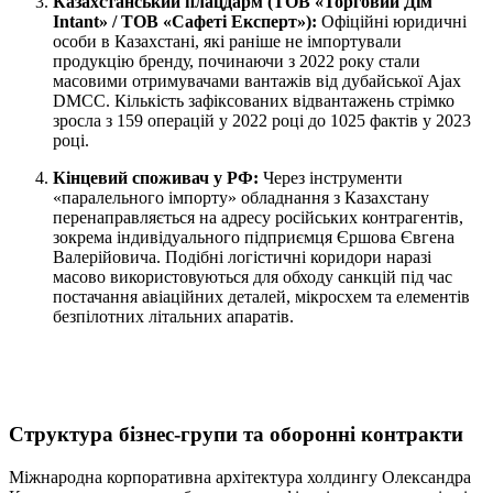
Казахстанський плацдарм (ТОВ «Торговий Дім
Intant» / ТОВ «Сафеті Експерт»):
Офіційні юридичні
особи в Казахстані, які раніше не імпортували
продукцію бренду, починаючи з 2022 року стали
масовими отримувачами вантажів від дубайської Ajax
DMCC. Кількість зафіксованих відвантажень стрімко
зросла з 159 операцій у 2022 році до 1025 фактів у 2023
році.
Кінцевий споживач у РФ:
Через інструменти
«паралельного імпорту» обладнання з Казахстану
перенаправляється на адресу російських контрагентів,
зокрема індивідуального підприємця Єршова Євгена
Валерійовича. Подібні логістичні коридори наразі
масово використовуються для обходу санкцій під час
постачання авіаційних деталей, мікросхем та елементів
безпілотних літальних апаратів.
Структура бізнес-групи та оборонні контракти
Міжнародна корпоративна архітектура холдингу Олександра