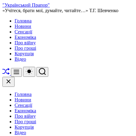
Перейти
"Український Прапор"
до
«Учітеся, брати мої, думайте, читайте…» Т.Г. Шевченко
вмісту
Головна
Новини
Сенсації
Економіка
Про війну
Про гроші
Корупція
Відео
Перетасувати
Перемикач
Пошук
Меню
кольорового
режиму
Закрити
Головна
Новини
Сенсації
Економіка
Про війну
Про гроші
Корупція
Відео