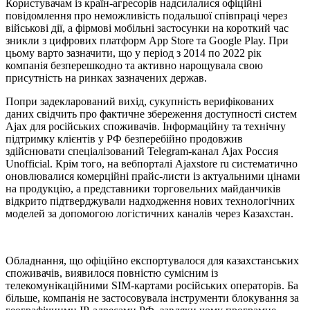
Користувачам із країн-агресорів надсилалися офіційні
повідомлення про неможливість подальшої співпраці через
військові дії, а фірмові мобільні застосунки на короткий час
зникли з цифрових платформ App Store та Google Play. При
цьому варто зазначити, що у період з 2014 по 2022 рік
компанія безперешкодно та активно нарощувала свою
присутність на ринках зазначених держав.
Попри задекларований вихід, сукупність верифікованих
даних свідчить про фактичне збереження доступності систем
Ajax для російських споживачів. Інформаційну та технічну
підтримку клієнтів у РФ безперебійно продовжив
здійснювати спеціалізований Telegram-канал Ajax Россия
Unofficial. Крім того, на вебпорталі Ajaxstore ru систематично
оновлювалися комерційні прайс-листи із актуальними цінами
на продукцію, а представники торговельних майданчиків
відкрито підтверджували надходження нових технологічних
моделей за допомогою логістичних каналів через Казахстан.
Обладнання, що офіційно експортувалося для казахстанських
споживачів, виявилося повністю сумісним із
телекомунікаційними SIM-картами російських операторів. Ба
більше, компанія не застосовувала інструменти блокування за