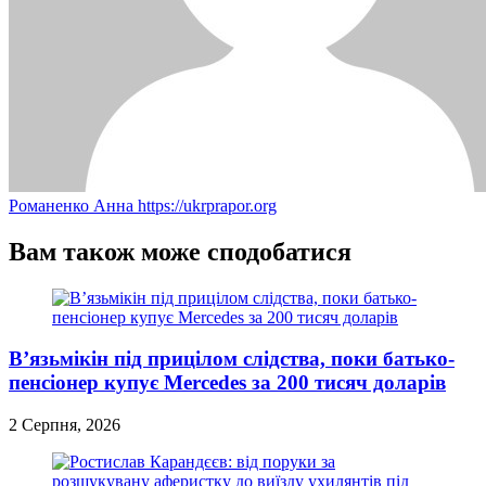
Романенко Анна
https://ukrprapor.org
Вам також може сподобатися
В’язьмікін під прицілом слідства, поки батько-
пенсіонер купує Mercedes за 200 тисяч доларів
2 Серпня, 2026