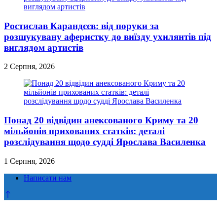
Ростислав Карандєєв: від поруки за
розшукувану аферистку до виїзду ухилянтів під
виглядом артистів
2 Серпня, 2026
Понад 20 відвідин анексованого Криму та 20
мільйонів прихованих статків: деталі
розслідування щодо судді Ярослава Василенка
1 Серпня, 2026
Написати нам
Прокрутка
до
верху