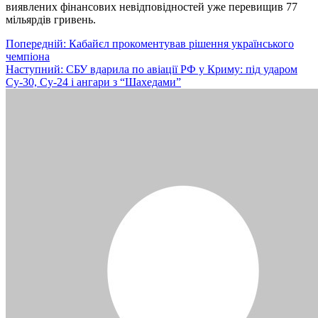
виявлених фінансових невідповідностей уже перевищив 77
мільярдів гривень.
Навігація
Попередній:
Кабайєл прокоментував рішення українського
чемпіона
записів
Наступний:
СБУ вдарила по авіації РФ у Криму: під ударом
Су-30, Су-24 і ангари з “Шахедами”