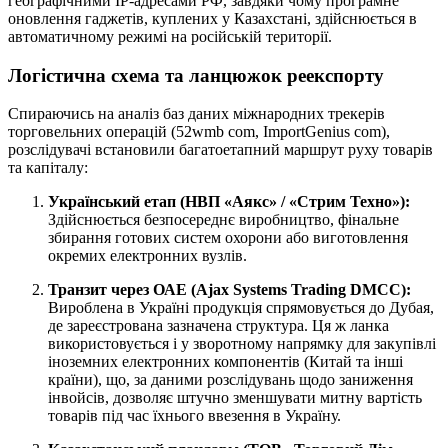
географічними IP-адресами РФ, завдяки чому програмне
оновлення гаджетів, куплених у Казахстані, здійснюється в
автоматичному режимі на російській території.
Логістична схема та ланцюжок реекспорту
Спираючись на аналіз баз даних міжнародних трекерів
торговельних операцій (52wmb com, ImportGenius com),
розслідувачі встановили багатоетапний маршрут руху товарів
та капіталу:
Український етап (НВП «Аякс» / «Стрим Техно»):
Здійснюється безпосереднє виробництво, фінальне
збирання готових систем охорони або виготовлення
окремих електронних вузлів.
Транзит через ОАЕ (Ajax Systems Trading DMCC):
Вироблена в Україні продукція спрямовується до Дубая,
де зареєстрована зазначена структура. Ця ж ланка
використовується і у зворотному напрямку для закупівлі
іноземних електронних компонентів (Китай та інші
країни), що, за даними розслідувань щодо заниження
інвойсів, дозволяє штучно зменшувати митну вартість
товарів під час їхнього ввезення в Україну.