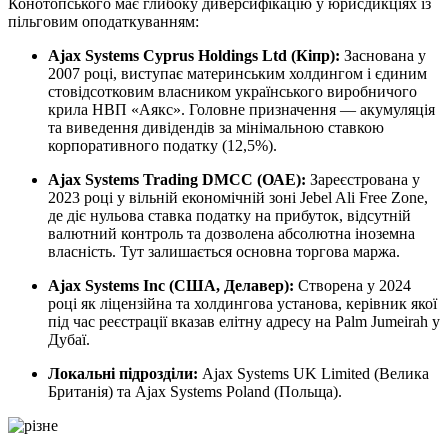
Конотопського має глибоку диверсифікацію у юрисдикціях із
пільговим оподаткуванням:
Ajax Systems Cyprus Holdings Ltd (Кіпр):
Заснована у
2007 році, виступає материнським холдингом і єдиним
стовідсотковим власником українського виробничого
крила НВП «Аякс». Головне призначення — акумуляція
та виведення дивідендів за мінімальною ставкою
корпоративного податку (12,5%).
Ajax Systems Trading DMCC (ОАЕ):
Зареєстрована у
2023 році у вільній економічній зоні Jebel Ali Free Zone,
де діє нульова ставка податку на прибуток, відсутній
валютний контроль та дозволена абсолютна іноземна
власність. Тут залишається основна торгова маржа.
Ajax Systems Inc (США, Делавер):
Створена у 2024
році як ліцензійна та холдингова установа, керівник якої
під час реєстрації вказав елітну адресу на Palm Jumeirah у
Дубаї.
Локальні підрозділи:
Ajax Systems UK Limited (Велика
Британія) та Ajax Systems Poland (Польща).