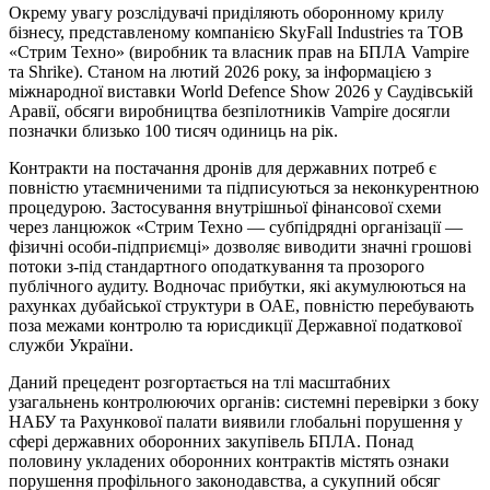
Окрему увагу розслідувачі приділяють оборонному крилу
бізнесу, представленому компанією SkyFall Industries та ТОВ
«Стрим Техно» (виробник та власник прав на БПЛА Vampire
та Shrike). Станом на лютий 2026 року, за інформацією з
міжнародної виставки World Defence Show 2026 у Саудівській
Аравії, обсяги виробництва безпілотників Vampire досягли
позначки близько 100 тисяч одиниць на рік.
Контракти на постачання дронів для державних потреб є
повністю утаємниченими та підписуються за неконкурентною
процедурою. Застосування внутрішньої фінансової схеми
через ланцюжок «Стрим Техно — субпідрядні організації —
фізичні особи-підприємці» дозволяє виводити значні грошові
потоки з-під стандартного оподаткування та прозорого
публічного аудиту. Водночас прибутки, які акумулюються на
рахунках дубайської структури в ОАЕ, повністю перебувають
поза межами контролю та юрисдикції Державної податкової
служби України.
Даний прецедент розгортається на тлі масштабних
узагальнень контролюючих органів: системні перевірки з боку
НАБУ та Рахункової палати виявили глобальні порушення у
сфері державних оборонних закупівель БПЛА. Понад
половину укладених оборонних контрактів містять ознаки
порушення профільного законодавства, а сукупний обсяг