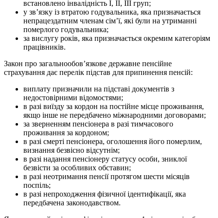
встановлено інвалідність І, ІІ, ІІІ груп;
у зв’язку із втратою годувальника, яка призначається
непрацездатним членам сім’ї, які були на утриманні
померлого годувальника;
за вислугу років, яка призначається окремим категоріям
працівників.
Закон про загальнообов’язкове державне пенсійне
страхування дає перелік підстав для припинення пенсій:
виплату призначили на підставі документів з
недостовірними відомостями;
в разі виїзду за кордон на постійне місце проживання,
якщо інше не передбачено міжнародними договорами;
за зверненням пенсіонера в разі тимчасового
проживання за кордоном;
в разі смерті пенсіонера, оголошення його померлим,
визнання безвісно відсутнім;
в разі надання пенсіонеру статусу особи, зниклої
безвісти за особливих обставин;
в разі неотримання пенсії протягом шести місяців
поспіль;
в разі непроходження фізичної ідентифікації, яка
передбачена законодавством.