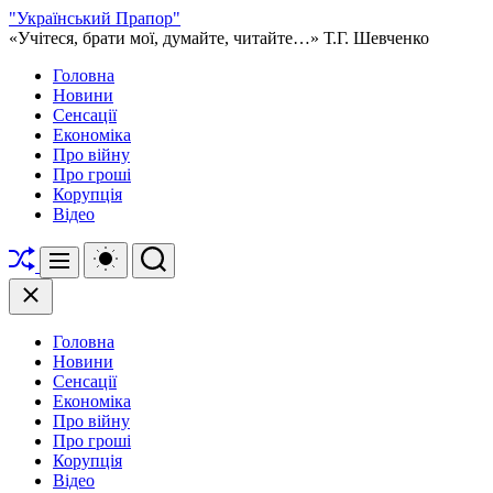
Перейти
"Український Прапор"
до
«Учітеся, брати мої, думайте, читайте…» Т.Г. Шевченко
вмісту
Головна
Новини
Сенсації
Економіка
Про війну
Про гроші
Корупція
Відео
Перетасувати
Перемикач
Пошук
Меню
кольорового
режиму
Закрити
Головна
Новини
Сенсації
Економіка
Про війну
Про гроші
Корупція
Відео