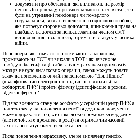
документи про обставини, які впливають на розмір
пенсії. До прикладу, про зміну кількості членів сім’ї, які
були на утриманні пенсіонера чи померлого
годувальника, визнання пенсіонера одинокою особою,
яка потребує сторонньої допомоги, виникнення права на
надбавку на догляд за непрацездатним членом сім’ї,
встановлення інвалідності, отримання статусу учасника
війни.
Пенсіонери, які тимчасово проживають за кордоном,
проживають на ТОТ чи виїхали з ТОТ і які вчасно не
пройдуть ідентифікацію або за їхнім рахунком протягом 6
місяців не було видаткових операцій, також можуть подати
заяву на поновлення онлайн за допомогою “Дія. Підпис”
(кваліфікований електронний підпис не підходить) на
вебпорталі ПФУ і пройти фізичну ідентифікацію в режимі
відеоконференції.
Під час воєнного стану не особисто у сервісний центр ПФУ, а
поштою заяву на поновлення пенсії та додаткові документи
може відправляти той, хто тимчасово проживає за кордоном
(але не той, хто проживає в росії) та отримав тимчасовий
захист або статус біженця через агресію.
Після поновлення нараховану, але не виплачену пенсію,