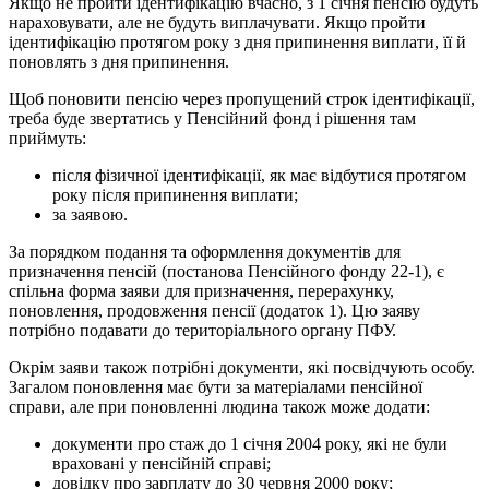
Якщо не пройти ідентифікацію вчасно, з 1 січня пенсію будуть
нараховувати, але не будуть виплачувати. Якщо пройти
ідентифікацію протягом року з дня припинення виплати, її й
поновлять з дня припинення.
Щоб поновити пенсію через пропущений строк ідентифікації,
треба буде звертатись у Пенсійний фонд і рішення там
приймуть:
після фізичної ідентифікації, як має відбутися протягом
року після припинення виплати;
за заявою.
За порядком подання та оформлення документів для
призначення пенсій (постанова Пенсійного фонду 22-1), є
спільна форма заяви для призначення, перерахунку,
поновлення, продовження пенсії (додаток 1). Цю заяву
потрібно подавати до територіального органу ПФУ.
Окрім заяви також потрібні документи, які посвідчують особу.
Загалом поновлення має бути за матеріалами пенсійної
справи, але при поновленні людина також може додати:
документи про стаж до 1 січня 2004 року, які не були
враховані у пенсійній справі;
довідку про зарплату до 30 червня 2000 року;