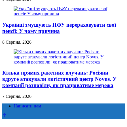
Українці змушують ПФУ перераховувати свої
пенсії: У чому причина
8 Серпня, 2026
Кілька прямих ракетних влучань: Росіяни
вдруге атакували логістичний центр Novus. У
компанії розповіли, як працюватиме мережа
7 Серпня, 2026
Написати нам
Прокрутка
до
верху