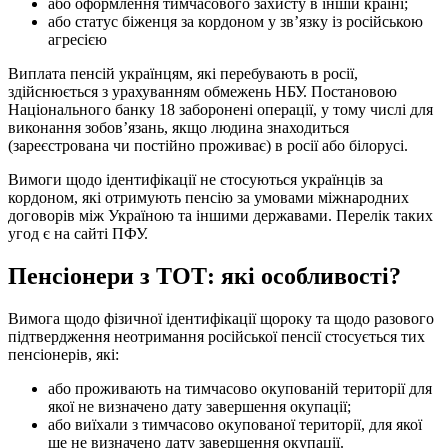
або оформлення тимчасового захисту в іншій країні;
або статус біженця за кордоном у зв’язку із російською
агресією
Виплата пенсій українцям, які перебувають в росії,
здійснюється з урахуванням обмежень НБУ. Постановою
Національного банку 18 заборонені операції, у тому числі для
виконання зобов’язань, якщо людина знаходиться
(зареєстрована чи постійно проживає) в росії або білорусі.
Вимоги щодо ідентифікації не стосуються українців за
кордоном, які отримують пенсію за умовами міжнародних
договорів між Україною та іншими державами. Перелік таких
угод є на сайті ПФУ.
Пенсіонери з ТОТ: які особливості?
Вимога щодо фізичної ідентифікації щороку та щодо разового
підтвердження неотримання російської пенсії стосується тих
пенсіонерів, які:
або проживають на тимчасово окупованій території для
якої не визначено дату завершення окупації;
або виїхали з тимчасово окупованої території, для якої
ще не визначено дату завершення окупації.