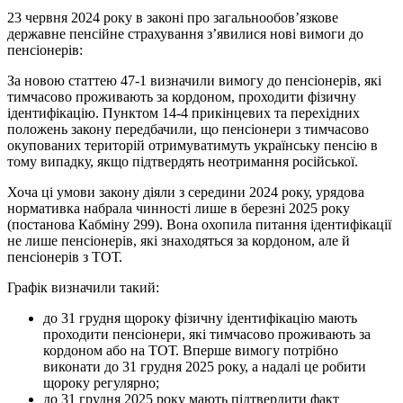
23 червня 2024 року в законі про загальнообов’язкове
державне пенсійне страхування з’явилися нові вимоги до
пенсіонерів:
За новою статтею 47-1 визначили вимогу до пенсіонерів, які
тимчасово проживають за кордоном, проходити фізичну
ідентифікацію. Пунктом 14-4 прикінцевих та перехідних
положень закону передбачили, що пенсіонери з тимчасово
окупованих територій отримуватимуть українську пенсію в
тому випадку, якщо підтвердять неотримання російської.
Хоча ці умови закону діяли з середини 2024 року, урядова
нормативка набрала чинності лише в березні 2025 року
(постанова Кабміну 299). Вона охопила питання ідентифікації
не лише пенсіонерів, які знаходяться за кордоном, але й
пенсіонерів з ТОТ.
Графік визначили такий:
до 31 грудня щороку фізичну ідентифікацію мають
проходити пенсіонери, які тимчасово проживають за
кордоном або на ТОТ. Вперше вимогу потрібно
виконати до 31 грудня 2025 року, а надалі це робити
щороку регулярно;
до 31 грудня 2025 року мають підтвердити факт