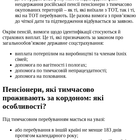
неодержання російської пенсії пенсіонери з тимчасово
окупованих територій – як ті, які виїхали з ТОТ, так і ті,
які на ТОТ перебувають. Це разова вимога з прив’язкою
до чіткої дати та підтвердження відбувається за заявою.
Окрім пенсій, вимоги щодо ідентифікації стосуються й
страхових виплат. Це ті, які призначають за законом про
загальнообов’язкове державне соцстрахування:
виплата потерпілим на виробництві та членам їхніх
сімей;
допомога по вагітності і пологах;
допомога по тимчасовій непрацездатності;
допомога на поховання.
Пенсіонери, які тимчасово
проживають за кордоном: які
особливості?
Під тимчасовим перебуванням мається на увазі:
або перебування в іншій країні не менше 183 днів
протягом календарного року;