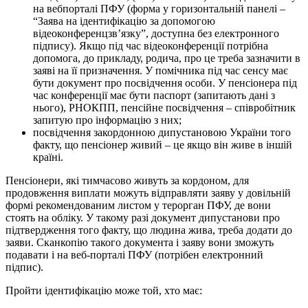
на вебпорталі ПФУ (форма у горизонтальній панелі –
“Заява на ідентифікацію за допомогою
відеоконференцзв’язку”, доступна без електронного
підпису). Якщо під час відеоконференції потрібна
допомога, до прикладу, родича, про це треба зазначити в
заяві на її призначення. У помічника під час сенсу має
бути документ про посвідчення особи. У пенсіонера під
час конференції має бути паспорт (запитають дані з
нього), РНОКПП, пенсійне посвідчення – співробітник
запитую про інформацію з них;
посвідчення закордонною дипустановою України того
факту, що пенсіонер живий – це якщо він живе в іншій
країні.
Пенсіонери, які тимчасово живуть за кордоном, для
продовження виплати можуть відправляти заяву у довільній
формі рекомендованим листом у терорган ПФУ, де вони
стоять на обліку. У такому разі документ дипустанови про
підтвердження того факту, що людина жива, треба додати до
заяви. Сканкопію такого документа і заяву вони зможуть
подавати і на веб-порталі ПФУ (потрібен електронний
підпис).
Пройти ідентифікацію може той, хто має: