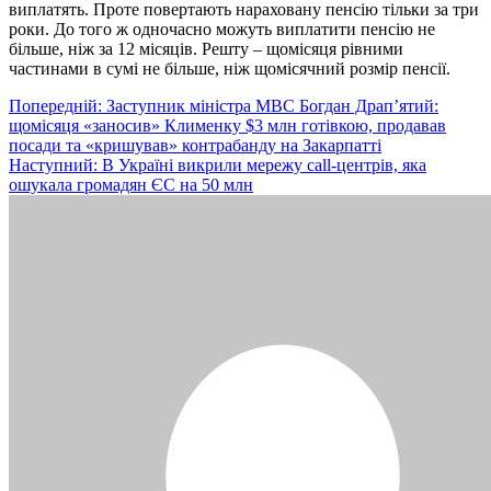
виплатять. Проте повертають нараховану пенсію тільки за три
роки. До того ж одночасно можуть виплатити пенсію не
більше, ніж за 12 місяців. Решту – щомісяця рівними
частинами в сумі не більше, ніж щомісячний розмір пенсії.
Навігація
Попередній:
Заступник міністра МВС Богдан Драп’ятий:
щомісяця «заносив» Клименку $3 млн готівкою, продавав
записів
посади та «кришував» контрабанду на Закарпатті
Наступний:
В Україні викрили мережу call-центрів, яка
ошукала громадян ЄС на 50 млн