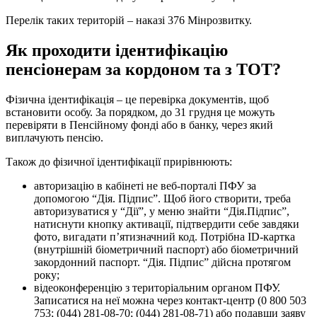
Перелік таких територій – наказі 376 Мінрозвитку.
Як проходити ідентифікацію
пенсіонерам за кордоном та з ТОТ?
Фізична ідентифікація – це перевірка документів, щоб
встановити особу. За порядком, до 31 грудня це можуть
перевіряти в Пенсійному фонді або в банку, через який
виплачують пенсію.
Також до фізичної ідентифікації прирівнюють:
авторизацію в кабінеті не веб-порталі ПФУ за
допомогою “Дія. Підпис”. Щоб його створити, треба
авторизуватися у “Дії”, у меню знайти “Дія.Підпис”,
натиснути кнопку активації, підтвердити себе завдяки
фото, вигадати п’ятизначний код. Потрібна ID-картка
(внутрішній біометричний паспорт) або біометричний
закордонний паспорт. “Дія. Підпис” дійсна протягом
року;
відеоконференцію з територіальним органом ПФУ.
Записатися на неї можна через контакт-центр (0 800 503
753; (044) 281-08-70; (044) 281-08-71) або подавши заяву