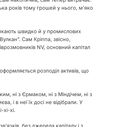
ька років тому грошей у нього, м’яко
иникають швидко й у промислових
улкан”. Сам Кріппа, звісно,
піврозмовників NV, основний капітал
у оформляється розподіл активів, що
м, ні з Єрмаком, ні з Міндічем, ні з
а, і в неї їх досі не відібрали. У
хі-хі.
’язків, без джерела капіталу і з