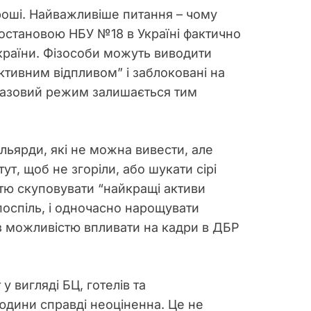
гроші. Найважливіше питання – чому
 постановою НБУ №18 в Україні фактично
країни. Фізособи можуть виводити
уктивним відпливом” і заблоковані на
 базовий режим залишається тим
ільярди, які не можна вивести, але
ут, щоб не згоріли, або шукати сірі
істю скуповувати “найкращі активи
 поспіль, і одночасно нарощувати
а з можливістю впливати на кадри в ДБР
 у вигляді БЦ, готелів та
людини справді неоціненна. Це не