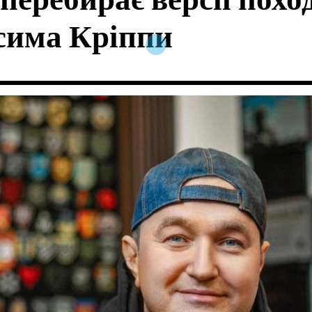
перебирає версії пох
сима Кріппи