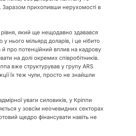
і. Заразом прихопивши нерухомості в
до рівня, який ще нещодавно здавався
у нього мільярд доларів, і це нібито
а й про потенційний вплив на кадрову
вати на долі окремих співробітників.
ріппа вже структурував у групу ARS
кції їх теж чули, просто не знайшли
дмірної уваги силовиків, у Кріппи
ляється у зовсім неочевидних секторах
отовий щедро фінансувати навіть не