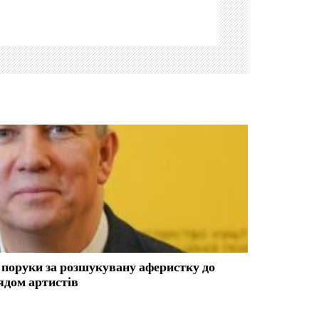
 поруки за розшукувану аферистку до
лядом артистів