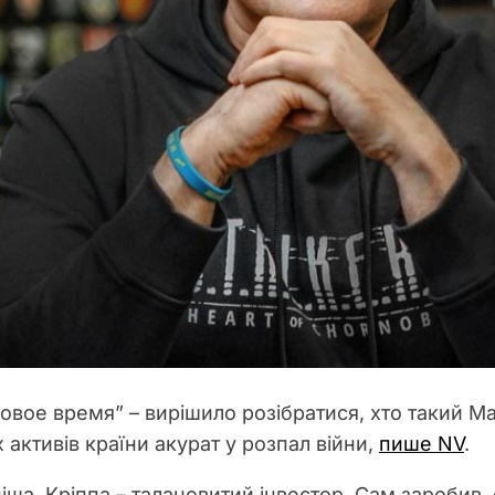
вое время” – вирішило розібратися, хто такий Ма
активів країни акурат у розпал війни,
пише NV
.
ніша. Кріппа – талановитий інвестор. Сам заробив,