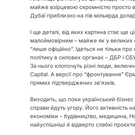
майже взірцевою скромністю просто вз
Дубаї приблизно на пів мільярда доларі
І ще деталі, від яких картина стає ще 
малоймовірним – майже як у великих ол
“лише офіційно”. Ідеться не тільки пр
політику в силових органах – ДБР і СБ
За нього клопочуть різні люди, включн
Capital. А версії про “фронтування” Єр
прямих підтверджених зв’язків.
Виходить, що поки український бізнес 
справи йдуть угору. Його активність н
економіки – будівництво, медицина, H
найуспішніші й відверто слабкі проєкти