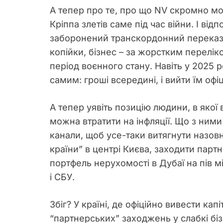
А тепер про те, про що NV скромно мо
Кріппа злетів саме під час війни. І ві
заборонений транскордонний переказ 
копійки, бізнес – за жорстким перелік
період воєнного стану. Навіть у 2025
самим: гроші всередині, і вийти їм офі
А тепер уявіть позицію людини, в якої 
можна втратити на інфляції. Що з ними 
канали, щоб усе-таки витягнути назовн
країни” в центрі Києва, заходити парт
портфель нерухомості в Дубаї на пів м
і СБУ.
Збіг? У країні, де офіційно вивести капі
“партнерських” заходжень у слабкі біз