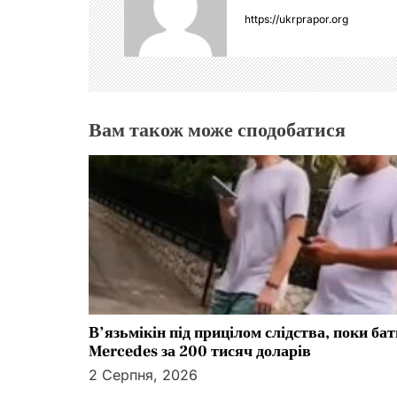
ц
https://ukrprapor.org
і
я
з
Вам також може сподобатися
а
п
и
с
і
В’язьмікін під прицілом слідства, поки ба
в
Mercedes за 200 тисяч доларів
2 Серпня, 2026