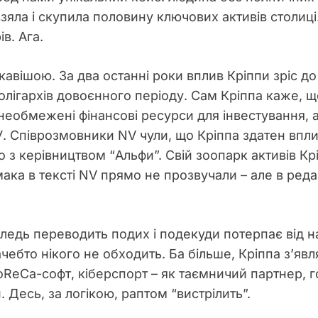
яла і скупила половину ключових активів столиц
в. Ага.
цікавішою. За два останні роки вплив Кріппи зріс 
ігархів довоєнного періоду. Сам Кріппа каже, що 
о необмежені фінансові ресурси для інвестування, 
У. Співрозмовники NV чули, що Кріппа здатен впли
о з керівництвом “Альфи”. Свій зоопарк активів К
мака в тексті NV прямо не прозвучали – але в реда
ледь переводить подих і подекуди потерпає від на
ачебто нікого не обходить. Ба більше, Кріппа з’яв
oReCa-софт, кіберспорт – як таємничий партнер, г
. Десь, за логікою, раптом “вистрілить”.