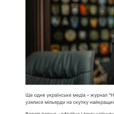
Ще одне українське медіа – журнал “Но
узялися мільярди на скупку найкращих 
Версія перша – офіційна і тому найнуд