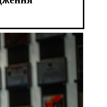
одження
В
Ч
А
К
Т
О
И
Л
Ь
О
Р
О
В
О
Г
О
Р
Е
Ж
И
М
У