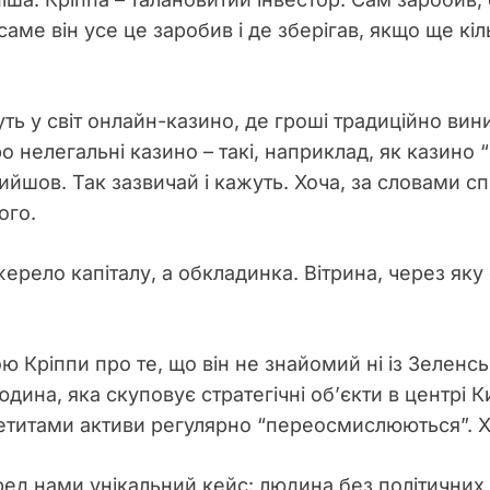
аме він усе це заробив і де зберігав, якщо ще кіл
дуть у світ онлайн-казино, де гроші традиційно в
нелегальні казино – такі, наприклад, як казино “В
ийшов. Так зазвичай і кажуть. Хоча, за словами с
ого.
джерело капіталу, а обкладинка. Вітрина, через як
Кріппи про те, що він не знайомий ні із Зеленськи
ина, яка скуповує стратегічні об’єкти в центрі Києв
етитами активи регулярно “переосмислюються”. Хі-
ед нами унікальний кейс: людина без політичних зв