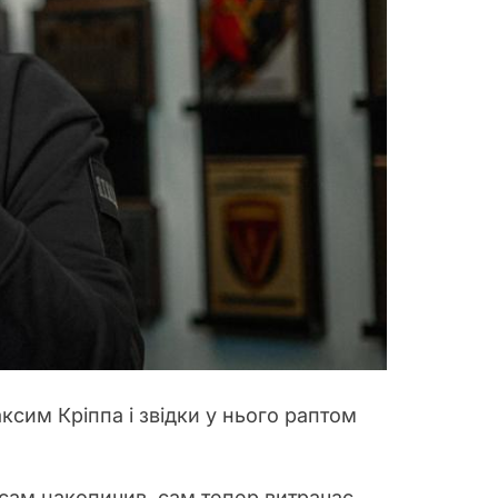
ксим Кріппа і звідки у нього раптом
 сам накопичив, сам тепер витрачає.