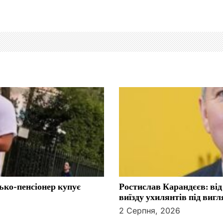
тько-пенсіонер купує
Ростислав Карандєєв: від
виїзду ухилянтів під виг
2 Серпня, 2026