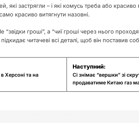
й, які застрягли – і які комусь треба або красив
 само красиво витягнути назовні.
е “звідки гроші”, а “чиї гроші через нього проходя
 підкидає читачеві всі деталі, щоб він поставив со
Наступний:
в Херсоні та на
Сі знімає “вершки” зі скру
продаватиме Китаю газ ма