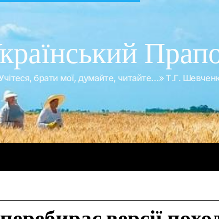
країнський Прап
Учітеся, брати мої, думайте, читайте…» Т.Г. Шевчен
Про війну
Про гроші
Корупція
Відео