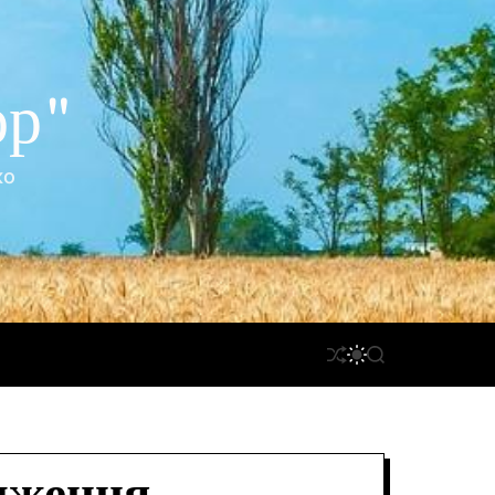
ор"
ко
П
П
П
Е
Е
О
Р
Р
Ш
Е
Е
У
Т
М
К
А
И
С
К
У
А