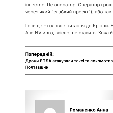
інвестор. Це оператор. Оператор гроше
через який “слабкий проєкт”), або так
І ось це – головне питання до Кріппи. Н
Але NV його, звісно, не ставить. Хоча й
Н
Попередній:
а
Дрони БПЛА атакували таксі та локомотив 
Полтавщині
в
і
г
а
Романенко Анна