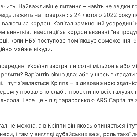
вчить. Найважливіше питання – навіть не звідки 
дповідь лежить на поверхні: з 24 лютого 2022 року
валюти за кордон. Капітал замкнений усередині 
ом винятків, інвестиції за кордон визнані “непрод
 році, коли НБУ поступово пом’якшує обмеження,
ційно майже нікуди.
всередині України застрягли сотні мільйонів або м
робити? Варіантів рівно два: або у щось вкладати т
і. І тут з’являється Кріппа – із дивовижною здатн
нером у провально слабкі проєкти по всіх галузях
ільярда. І все це – під парасолькою ARS Capital т
тал не можна, а в Кріппи він якось опиняється і тут
неси, і там у вигляді дубайських веж, роль такої 