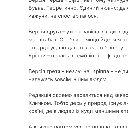
Буває. Теоретично. Єдиний нюанс: де с
кажучи, не спостерігалося.
Версія друга – уже жвавіша. Сліди ве
масштабах. Особливо якщо йдеться про 
стверджує, що давно з цього бізнесу в
Кріппи – це якраз гемблінг і софт до нь
Версія третя – незручна. Кріппа – не 
належать зовсім іншим людям.
Редакція окремо веселиться над заявою 
Кличком. Тобто десь у природі існує люд
країні, де в людей із куди меншими ап
Але якщо раптом усе це правда, то пер