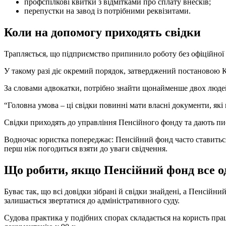
профспілкові квитки з відмітками про сплату внесків;
перепустки на завод із потрібними реквізитами.
Коли на допомогу приходять свідки
Трапляється, що підприємство припинило роботу без офіційної п
У такому разі діє окремий порядок, затверджений постановою К
За словами адвокатки, потрібно знайти щонайменше двох людей,
“Головна умова – ці свідки повинні мати власні документи, які 
Свідки приходять до управління Пенсійного фонду та дають пись
Водночас юристка попереджає: Пенсійний фонд часто ставиться 
перш ніж погодиться взяти до уваги свідчення.
Що робити, якщо Пенсійний фонд все о
Буває так, що всі довідки зібрані й свідки знайдені, а Пенсійни
залишається звертатися до адміністративного суду.
Судова практика у подібних спорах складається на користь пра