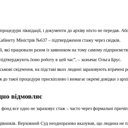
роцедури ліквідації, і документи до архіву ніхто не передав. Або
абінету Міністрів №637 – підтвердження стажу через свідків.
 які працювали разом із заявником на тому самому підприємстві
підтверджують їхню роботу в цей час”, – зазначає Ольга Брус.
мові свідчення, на підставі яких людині зараховують втрачені р
до такої процедури прискіпливо і вимагає окремі довідки з архі
дно відмовляє
й фонд все одно не зараховує стаж – часто через формальні причіп
цівників. Верховний Суд неодноразово вказував, що людина не по