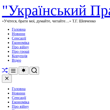
Перейти
"Український Пр
до
вмісту
«Учітеся, брати мої, думайте, читайте…» Т.Г. Шевченко
Головна
Новини
Сенсації
Економіка
Про війну
Про гроші
Корупція
Відео
Перетасувати
Перемикач
Пошук
Меню
кольорового
режиму
Закрити
Головна
Новини
Сенсації
Економіка
Про війну