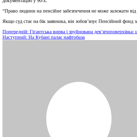
документацію у 90-х.
“Право людини на пенсійне забезпечення не може залежати від 
Якщо суд стає на бік заявника, він зобов’язує Пенсійний фонд 
Навігація
Попередній:
Гігантська вирва і зруйнована дев’ятиповерхівка:
Наступний:
На Кубані палає нафтобаза
записів