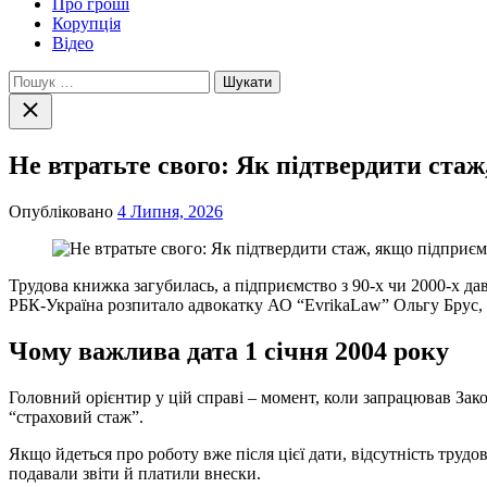
Про гроші
Корупція
Відео
Пошук:
Закрити
пошук
Не втратьте свого: Як підтвердити ста
Опубліковано
4 Липня, 2026
Трудова книжка загубилась, а підприємство з 90-х чи 2000-х давн
РБК-Україна розпитало адвокатку АО “EvrikaLaw” Ольгу Брус, 
Чому важлива дата 1 січня 2004 року
Головний орієнтир у цій справі – момент, коли запрацював Зак
“страховий стаж”.
Якщо йдеться про роботу вже після цієї дати, відсутність труд
подавали звіти й платили внески.