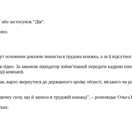
або застосунок “Дія”.
чно.
т основним доказом лишається трудова книжка, а за її відсутнос
слідно. За законом ліквідатор зобов’язаний передати кадрові пап
ії компанії.
 варто звернутися до державного архіву області, міського чи ра
ичну силу, що й записи в трудовій книжці”, – розповідає Ольга 
уках: