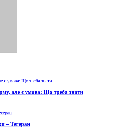
рму, але є умова: Що треба знати
ки – Тегеран