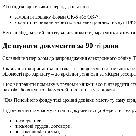
Аби підтвердити такий період, достатньо:
замовити довідку форми ОК-5 або ОК-7;
зробити це онлайн через портал електронних послуг ПФУ 
Весь період, за який сплачувалися податки, зарахують автомати
Де шукати документи за 90-ті роки
Складніше з періодом до запровадження електронного обліку. Ту
Ліквідація підприємства не означає, що документи зникають без
відомості про зарплату – до архівної установи за місцем реєстрац
Щоб виправити помилку в трудовій книжці або підтвердити стаж,
наказів або витяги з відомостей про виплату зарплати.
“Для Пенсійного фонду такі архівні довідки мають ту саму юрид
Підтвердити стаж можуть і інші документи, що збереглися на р
посвідчення;
письмові трудові договори;
розрахункові книжки;