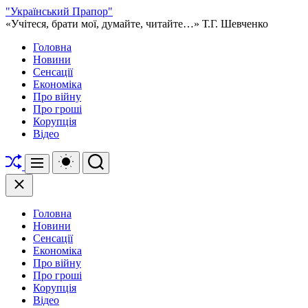
Перейти
"Український Прапор"
до
«Учітеся, брати мої, думайте, читайте…» Т.Г. Шевченко
вмісту
Головна
Новини
Сенсації
Економіка
Про війну
Про гроші
Корупція
Відео
Перетасувати
Перемикач
Пошук
Меню
кольорового
режиму
Закрити
Головна
Новини
Сенсації
Економіка
Про війну
Про гроші
Корупція
Відео