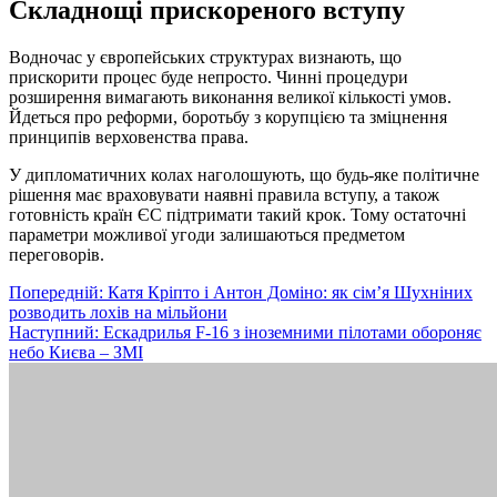
Складнощі прискореного вступу
Водночас у європейських структурах визнають, що
прискорити процес буде непросто. Чинні процедури
розширення вимагають виконання великої кількості умов.
Йдеться про реформи, боротьбу з корупцією та зміцнення
принципів верховенства права.
У дипломатичних колах наголошують, що будь-яке політичне
рішення має враховувати наявні правила вступу, а також
готовність країн ЄС підтримати такий крок. Тому остаточні
параметри можливої угоди залишаються предметом
переговорів.
Навігація
Попередній:
Катя Кріпто і Антон Доміно: як сім’я Шухніних
розводить лохів на мільйони
записів
Наступний:
Ескадрилья F-16 з іноземними пілотами обороняє
небо Києва – ЗМІ