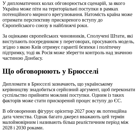
У дипломатичних колах обговорюється сценарій, за якого
Україна може піти на територіальні поступки в рамках
потенційного мирного врегулювання. Натомість країна може
отримати перспективу прискореного вступу до
Європейського союзу в найближчі роки.
За оцінками європейських чиновників, Сполучені Штати, які
виступають посередником у переговорах, просувають модель,
згідно з якою Київ отримує гарантії безпеки і політичну
підтримку, тоді як Росія може зберегти контроль над значною
частиною Донбасу.
Що обговорюють у Брюсселі
Дипломати в Брюсселі зазначають, що українському
керівництву знадобиться серйозний аргумент, щоб переконати
суспільство прийняти можливі поступки. Одним із таких
факторів може стати прискорений процес вступу до ЄС.
В обговореннях фігурує орієнтир 2027 року як потенційна
дата членства. Однак багато джерел вважають цей термін
малоймовірним і називають більш реалістичним період між
2028 і 2030 роками.