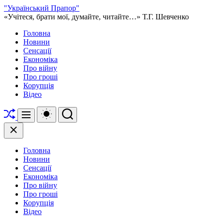
Перейти
"Український Прапор"
до
«Учітеся, брати мої, думайте, читайте…» Т.Г. Шевченко
вмісту
Головна
Новини
Сенсації
Економіка
Про війну
Про гроші
Корупція
Відео
Перетасувати
Перемикач
Пошук
Меню
кольорового
режиму
Закрити
Головна
Новини
Сенсації
Економіка
Про війну
Про гроші
Корупція
Відео