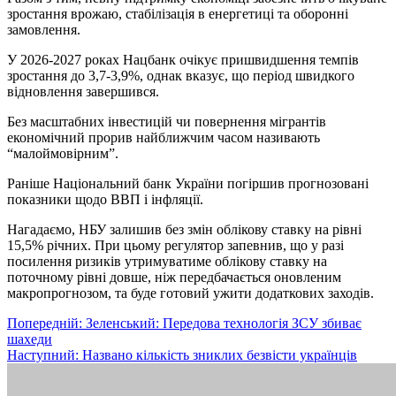
зростання врожаю, стабілізація в енергетиці та оборонні
замовлення.
У 2026-2027 роках Нацбанк очікує пришвидшення темпів
зростання до 3,7-3,9%, однак вказує, що період швидкого
відновлення завершився.
Без масштабних інвестицій чи повернення мігрантів
економічний прорив найближчим часом називають
“малоймовірним”.
Раніше Національний банк України погіршив прогнозовані
показники щодо ВВП і інфляції.
Нагадаємо, НБУ залишив без змін облікову ставку на рівні
15,5% річних. При цьому регулятор запевнив, що у разі
посилення ризиків утримуватиме облікову ставку на
поточному рівні довше, ніж передбачається оновленим
макропрогнозом, та буде готовий ужити додаткових заходів.
Навігація
Попередній:
Зеленський: Передова технологія ЗСУ збиває
шахеди
записів
Наступний:
Названо кількість зниклих безвісти українців