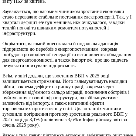
звіту НБУ за квітень.
Зауважується, що вагомим чинником зростання економіки
стало переважно стабільне постачання електроенергії. Так, у І
кварталі дефіцит е/е був меншим, ніж очікувалося, завдяки
теплій погоді та швидким ремонтам потужностей і
інфраструктури.
Окрім того, вагомий внесок мала й подальша адаптація
підприємств до перебоїв з енергопостачанням, зокрема
розбудова розподіленої генерації та встановлення обладнання
для енергоавтономності, а також імпорт е/е, про що свідчать
результати опитувань підприємств.
Втім, у звіті додали, що зростання ВВП у 2025 році
залишатиметься стриманим. Його гальмуватимуть наслідки
війни, зокрема дефіцит на ринку праці, зокрема через
збереження від’ємного сальдо міграції, посилення обстрілів і
руйнування газової інфраструктури, що збільшуватиме
залежність від імпорту, а також негативні ефекти
торговельних протистоянь у світі. Два останніх чинники
зумовили погіршення прогнозу зростання реального ВВП у
2025 році до 3,1% (порівняно з 3,6% в Інфляційному звіті за
січень 2025 року).
Разом з тим, певну підтримку економіці забезпечить очікуване