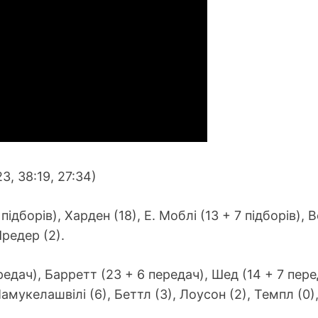
3, 38:19, 27:34)
 підборів), Харден (18), Е. Моблі (13 + 7 підборів), 
Шредер (2).
ередач), Барретт (23 + 6 передач), Шед (14 + 7 пере
мукелашвілі (6), Беттл (3), Лоусон (2), Темпл (0),