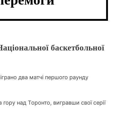
перемоги
В
Ч
А
К
Т
О
И
Л
Ь
О
Р
О
Національної баскетбольної
В
О
Г
О
Р
Е
зіграно два матчі першого раунду
Ж
И
М
У
гору над Торонто, вигравши свої серії