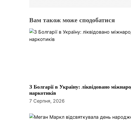
я
з
Вам також може сподобатися
а
п
и
с
і
З Болгарії в Україну: ліквідовано міжнар
в
наркотиків
7 Серпня, 2026