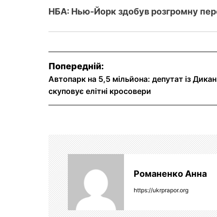
НБА: Нью-Йорк здобув розгромну пе
Н
Попередній:
Автопарк на 5,5 мільйона: депутат із Дик
а
скуповує елітні кросовери
в
і
г
а
Романенко Анна
ц
https://ukrprapor.org
і