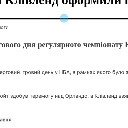
і Клівленд оформили 
ового дня регулярного чемпіонату 
 черговий ігровий день у НБА, в рамках якого було 
йт здобув перемогу над Орландо, а Клівленд взяв 
равня