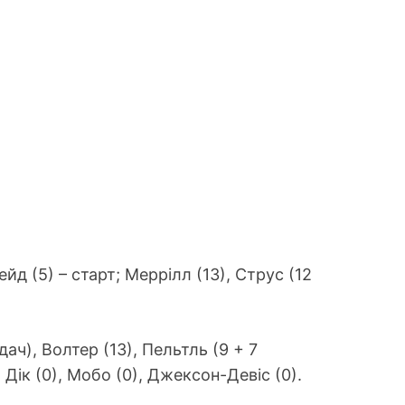
Вейд (5) – старт; Меррілл (13), Струс (12
дач), Волтер (13), Пельтль (9 + 7
 Дік (0), Мобо (0), Джексон-Девіс (0).