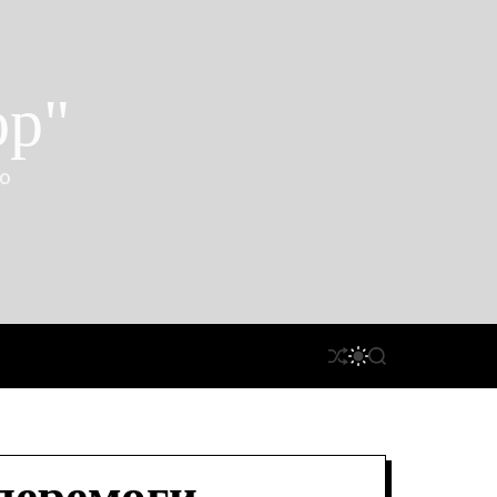
ор"
ко
П
П
П
Е
Е
О
Р
Р
Ш
Е
Е
У
Т
М
К
А
И
С
К
У
А