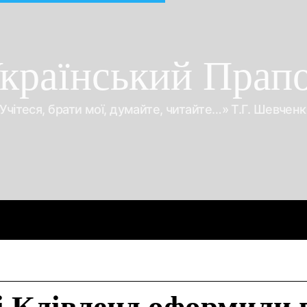
країнський Прап
Учітеся, брати мої, думайте, читайте…» Т.Г. Шевчен
Про війну
Про гроші
Корупція
Відео