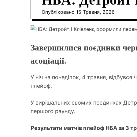
НБА: Детройт 
Опубліковано
15 Травня, 2026
Завершилися поєдинки черг
асоціації.
У ніч на понеділок, 4 травня, відбувся
плейоф.
У вирішальних сьомих поєдинках Детро
першого раунду.
Результати матчів плейоф НБА за 3 т