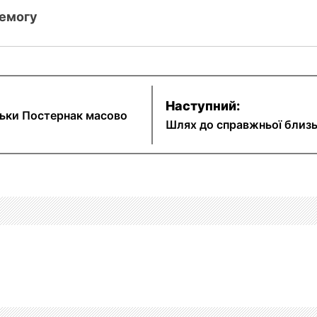
ремогу
Наступний:
аньки Постернак масово
Шлях до справжньої близьк