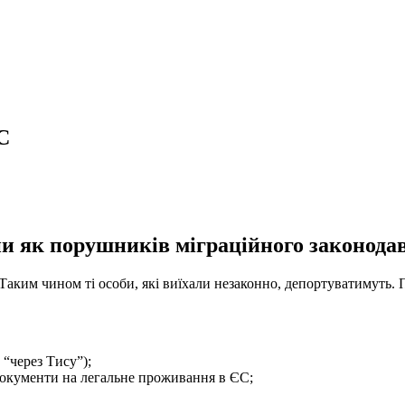
С
и як порушників міграційного законодав
аким чином ті особи, які виїхали незаконно, депортуватимуть. 
 “через Тису”);
документи на легальне проживання в ЄС;