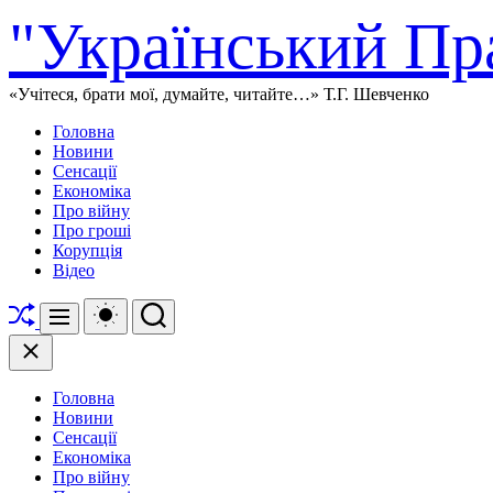
Перейти
"Український Пр
до
вмісту
«Учітеся, брати мої, думайте, читайте…» Т.Г. Шевченко
Головна
Новини
Сенсації
Економіка
Про війну
Про гроші
Корупція
Відео
Перетасувати
Перемикач
Пошук
Меню
кольорового
режиму
Закрити
Головна
Новини
Сенсації
Економіка
Про війну