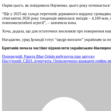
Окрім цього, як повідомила Науменко, цього року починається 
“Ще у 2025-му сальдо перетинів державного кордону громадянами 
січні-квітні 2026 року тенденція змінилася: виїздів – 4,169 млн
повномасштабної агресії”, – зазначила вона.
Хоча, додала, що для остаточних висновків про повернення наш
Нагадаємо, уряд Ірландії готує “щедрі виплати” українцям за 
Британія почала частіше відмовляти українським біженцям
Навігація
Попередній:
Ракета Blue Origin вибухнула при запуску
Наступний:
США лідирують: Оприлюднено вражаючі цифри між
записів