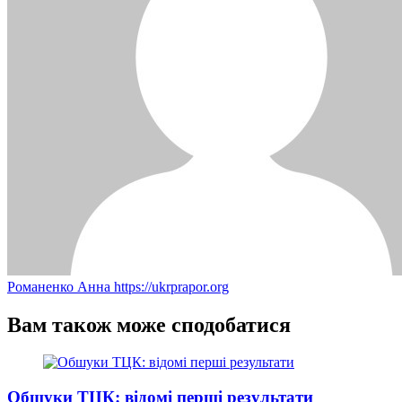
Романенко Анна
https://ukrprapor.org
Вам також може сподобатися
Обшуки ТЦК: відомі перші результати