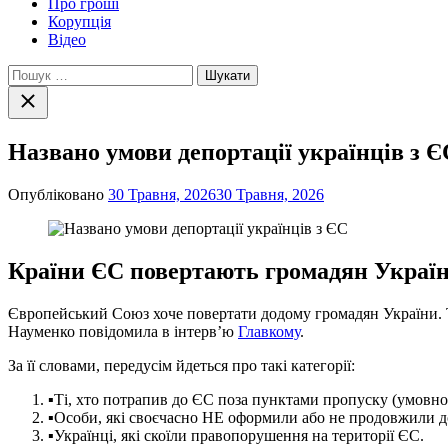
Про гроші
Корупція
Відео
Пошук:
Закрити
пошук
Названо умови депортації українців з Є
Опубліковано
30 Травня, 2026
30 Травня, 2026
Країни ЄС повертають громадян Україн
Європейський Союз хоче повертати додому громадян України. Т
Науменко повідомила в інтерв’ю
Главкому
.
За її словами, передусім йдеться про такі категорії:
▪️Ті, хто потрапив до ЄС поза пунктами пропуску (умовно
▪️Особи, які своєчасно НЕ оформили або не продовжили 
▪️Українці, які скоїли правопорушення на території ЄС.