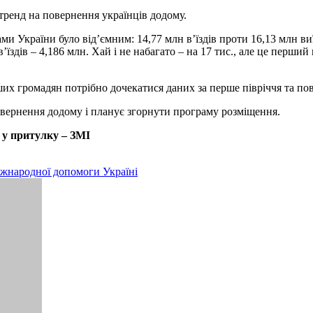
тренд на повернення українців додому.
України було від’ємним: 14,77 млн в’їздів проти 16,13 млн виїзді
, в’їздів – 4,186 млн. Хай і не набагато – на 17 тис., але це перш
их громадян потрібно дочекатися даних за перше півріччя та пов
повернення додому і планує згорнути програму розміщення.
 у притулку – ЗМІ
народної допомоги Україні