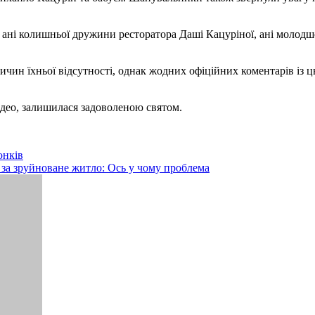
ло ані колишньої дружини ресторатора Даші Кацуріної, ані молод
чин їхньої відсутності, однак жодних офіційних коментарів із ц
відео, залишилася задоволеною святом.
юнків
 за зруйноване житло: Ось у чому проблема