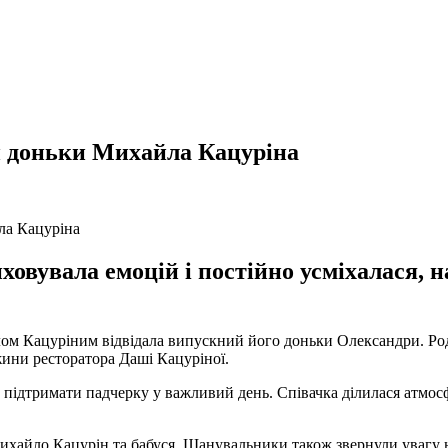
 доньки Михайла Кацуріна
ховувала емоцій і постійно усміхалася,
йлом Кацуріним відвідала випускний його доньки Олександри. Ро
ини ресторатора Даші Кацуріної.
підтримати падчерку у важливий день. Співачка ділилася атмос
Михайло Кацурін та бабуся. Шанувальники також звернули увагу 