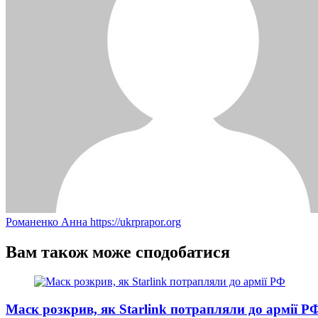
Романенко Анна
https://ukrprapor.org
Вам також може сподобатися
Маск розкрив, як Starlink потрапляли до армії Р