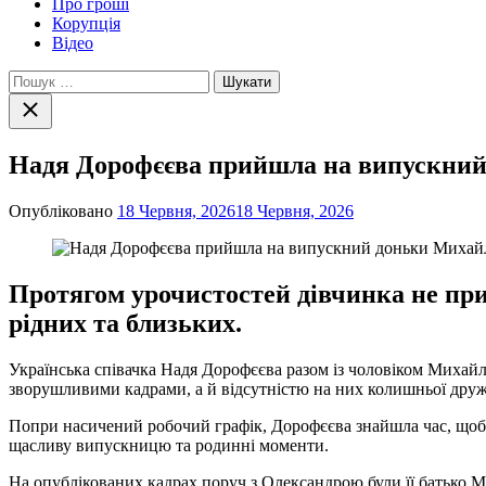
Про гроші
Корупція
Відео
Пошук:
Закрити
пошук
Надя Дорофєєва прийшла на випускний
Опубліковано
18 Червня, 2026
18 Червня, 2026
Протягом урочистостей дівчинка не при
рідних та близьких.
Українська співачка Надя Дорофєєва разом із чоловіком Миха
зворушливими кадрами, а й відсутністю на них колишньої друж
Попри насичений робочий графік, Дорофєєва знайшла час, щоб 
щасливу випускницю та родинні моменти.
На опублікованих кадрах поруч з Олександрою були її батько 