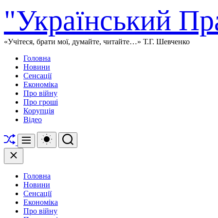
Перейти
"Український Пр
до
вмісту
«Учітеся, брати мої, думайте, читайте…» Т.Г. Шевченко
Головна
Новини
Сенсації
Економіка
Про війну
Про гроші
Корупція
Відео
Перетасувати
Перемикач
Пошук
Меню
кольорового
режиму
Закрити
Головна
Новини
Сенсації
Економіка
Про війну