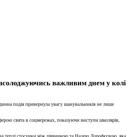
 насолоджуючись важливим днем у колі
динна подія привернула увагу шанувальників не лише
ферою свята в соцмережах, показуючи виступи школярів,
на теплі стосунки між дівчинкою та Надею Дорофєєвою, яка