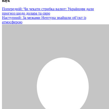
наук
Навігація
Попередній:
Чи чекати стрибка валют: Українцям дали
прогноз щодо долара та євро
записів
Наступний:
За межами Нептуна знайшли об’єкт із
атмосферою