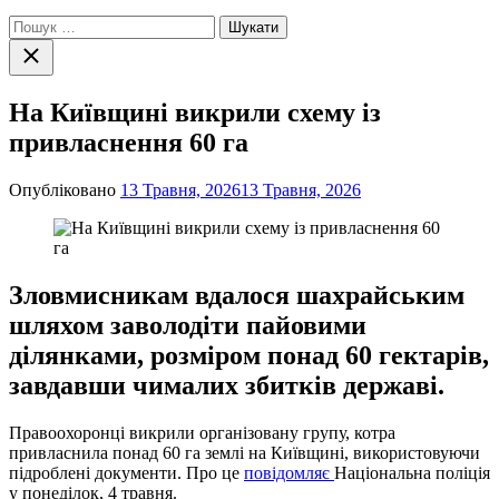
Пошук:
Закрити
пошук
На Київщині викрили схему із
привласнення 60 га
Опубліковано
13 Травня, 2026
13 Травня, 2026
Зловмисникам вдалося шахрайським
шляхом заволодіти пайовими
ділянками, розміром понад 60 гектарів,
завдавши чималих збитків державі.
Правоохоронці викрили організовану групу, котра
привласнила понад 60 га землі на Київщині, використовуючи
підроблені документи. Про це
повідомляє
Національна поліція
у понеділок, 4 травня.