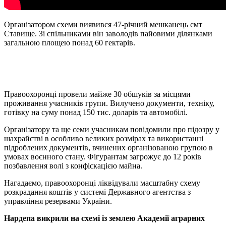
Організатором схеми виявився 47-річний мешканець смт
Ставище. Зі спільниками він заволодів пайовими ділянками
загальною площею понад 60 гектарів.
Правоохоронці провели майже 30 обшуків за місцями
проживання учасників групи. Вилучено документи, техніку,
готівку на суму понад 150 тис. доларів та автомобілі.
Організатору та ще семи учасникам повідомили про підозру у
шахрайстві в особливо великих розмірах та використанні
підроблених документів, вчинених організованою групою в
умовах воєнного стану. Фігурантам загрожує до 12 років
позбавлення волі з конфіскацією майна.
Нагадаємо, правоохоронці ліквідували масштабну схему
розкрадання коштів у системі Державного агентства з
управління резервами України.
Нардепа викрили на схемі із землею Академії аграрних