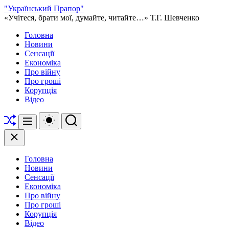
Перейти
"Український Прапор"
до
«Учітеся, брати мої, думайте, читайте…» Т.Г. Шевченко
вмісту
Головна
Новини
Сенсації
Економіка
Про війну
Про гроші
Корупція
Відео
Перетасувати
Перемикач
Пошук
Меню
кольорового
режиму
Закрити
Головна
Новини
Сенсації
Економіка
Про війну
Про гроші
Корупція
Відео