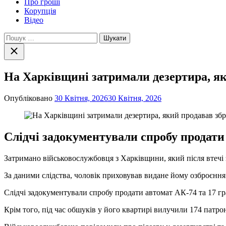
Про гроші
Корупція
Відео
Пошук:
Закрити
пошук
На Харківщині затримали дезертира, як
Опубліковано
30 Квітня, 2026
30 Квітня, 2026
Слідчі задокументували спробу продати 
Затримано військовослужбовця з Харківщини, який після втечі 
За даними слідства, чоловік приховував видане йому озброєння 
Слідчі задокументували спробу продати автомат АК-74 та 17 гран
Крім того, під час обшуків у його квартирі вилучили 174 патро