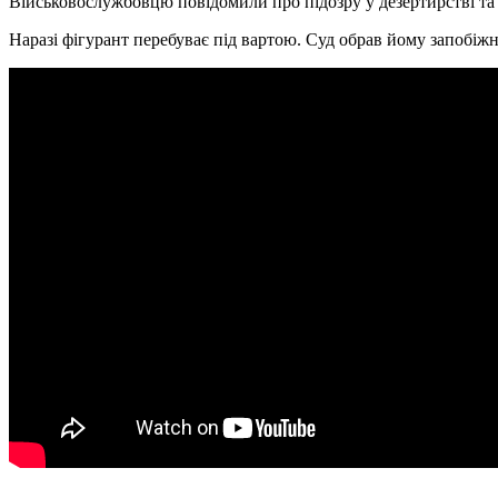
Військовослужбовцю повідомили про підозру у дезертирстві та 
Наразі фігурант перебуває під вартою. Суд обрав йому запобіжн