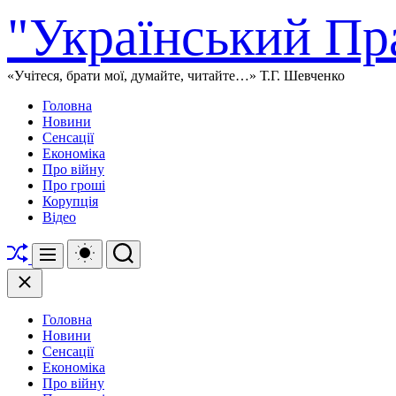
Перейти
"Український Пр
до
вмісту
«Учітеся, брати мої, думайте, читайте…» Т.Г. Шевченко
Головна
Новини
Сенсації
Економіка
Про війну
Про гроші
Корупція
Відео
Перетасувати
Перемикач
Пошук
Меню
кольорового
режиму
Закрити
Головна
Новини
Сенсації
Економіка
Про війну