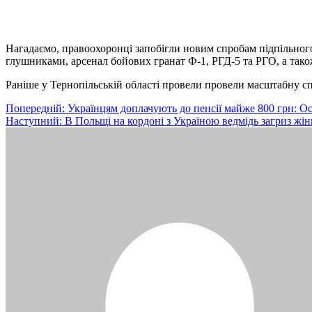
Нагадаємо, правоохоронці запобігли новим спробам підпільного
глушниками, арсенал бойових гранат Ф-1, РГД-5 та РГО, а також
Раніше у Тернопільській області провели провели масштабну сп
Навігація
Попередній:
Українцям доплачують до пенсії майже 800 грн: О
Наступний:
В Польщі на кордоні з Україною ведмідь загриз жін
записів