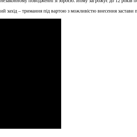
незаконному поводженні зі зброєю. Йому загрожує до 12 років п
ий захід – тримання під вартою з можливістю внесення застави п