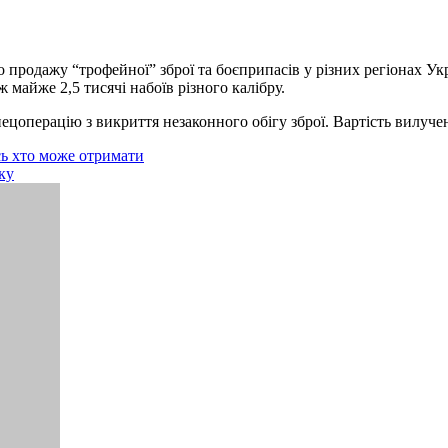
 продажу “трофейної” зброї та боєприпасів у різних регіонах Ук
 майже 2,5 тисячі набоїв різного калібру.
ецоперацію з викриття незаконного обігу зброї. Вартість вилуче
сь хто може отримати
ку