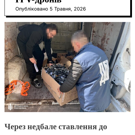
О
Опубліковано
5 Травня, 2026
Р
О
В
О
Г
О
Р
Е
Ж
И
М
У
Через недбале ставлення до