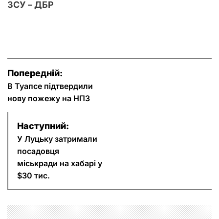
ЗСУ – ДБР
Н
Попередній:
а
В Туапсе підтвердили
нову пожежу на НПЗ
в
Наступний:
і
У Луцьку затримали
г
посадовця
міськради на хабарі у
а
$30 тис.
ц
і