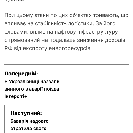
При цьому атаки по цих об’єктах тривають, що
впливає на стабільність логістики. За його
словами, вплив на нафтову інфраструктуру
спрямований на подальше зниження доходів
РФ від експорту енергоресурсів.
Н
Попередній:
а
В Укрзалізниці назвали
винного в аварії поїзда
в
Інтерсіті+:
і
Наступний:
г
Баварія надовго
втратила свого