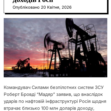
О
Опубліковано
20 Квітня, 2026
Р
О
В
О
Г
О
Р
Е
Ж
И
М
У
Командувач Силами безпілотних систем ЗСУ
Роберт Бровді “Мадяр” заявив, що внаслідок
ударів по нафтовій інфраструктурі Росія щодня
втрачає близько 100 млн доларів доходу,