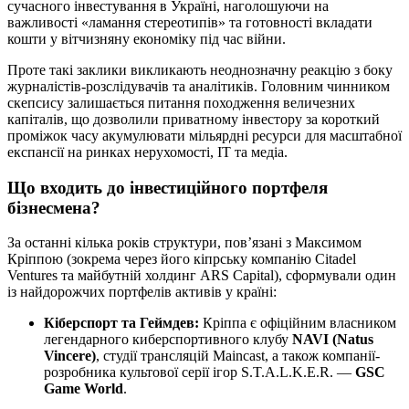
сучасного інвестування в Україні, наголошуючи на
важливості «ламання стереотипів» та готовності вкладати
кошти у вітчизняну економіку під час війни.
Проте такі заклики викликають неоднозначну реакцію з боку
журналістів-розслідувачів та аналітиків. Головним чинником
скепсису залишається питання походження величезних
капіталів, що дозволили приватному інвестору за короткий
проміжок часу акумулювати мільярдні ресурси для масштабної
експансії на ринках нерухомості, ІТ та медіа.
Що входить до інвестиційного портфеля
бізнесмена?
За останні кілька років структури, пов’язані з Максимом
Кріппою (зокрема через його кіпрську компанію Citadel
Ventures та майбутній холдинг ARS Capital), сформували один
із найдорожчих портфелів активів у країні:
Кіберспорт та Геймдев:
Кріппа є офіційним власником
легендарного киберспортивного клубу
NAVI (Natus
Vincere)
, студії трансляцій Maincast, а також компанії-
розробника культової серії ігор S.T.A.L.K.E.R. —
GSC
Game World
.