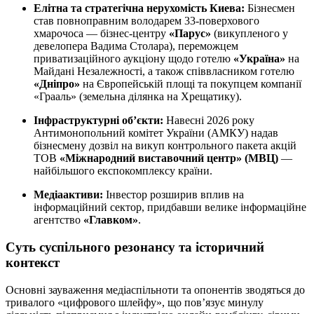
Елітна та стратегічна нерухомість Киева:
Бізнесмен
став повноправним володарем 33-поверхового
хмарочоса — бізнес-центру
«Парус»
(викупленого у
девелопера Вадима Столара), переможцем
приватизаційного аукціону щодо готелю
«Україна»
на
Майдані Незалежності, а також співвласником готелю
«Дніпро»
на Європейській площі та покупцем компанії
«Грааль» (земельна ділянка на Хрещатику).
Інфраструктурні об’єкти:
Навесні 2026 року
Антимонопольний комітет України (АМКУ) надав
бізнесмену дозвіл на викуп контрольного пакета акцій
ТОВ
«Міжнародний виставочний центр» (МВЦ)
—
найбільшого експокомплексу країни.
Медіаактиви:
Інвестор розширив вплив на
інформаційний сектор, придбавши велике інформаційне
агентство
«Главком»
.
Суть суспільного резонансу та історичний
контекст
Основні зауваження медіаспільноти та опонентів зводяться до
тривалого «цифрового шлейфу», що пов’язує минулу