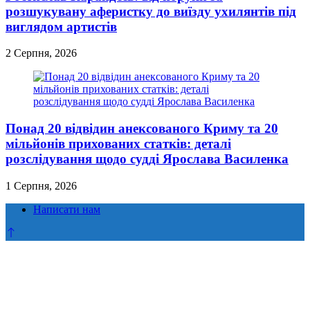
розшукувану аферистку до виїзду ухилянтів під
виглядом артистів
2 Серпня, 2026
Понад 20 відвідин анексованого Криму та 20
мільйонів прихованих статків: деталі
розслідування щодо судді Ярослава Василенка
1 Серпня, 2026
Написати нам
Прокрутка
до
верху