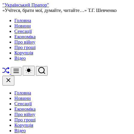
Перейти
"Український Прапор"
до
«Учітеся, брати мої, думайте, читайте…» Т.Г. Шевченко
вмісту
Головна
Новини
Сенсації
Економіка
Про війну
Про гроші
Корупція
Відео
Перетасувати
Перемикач
Пошук
Меню
кольорового
режиму
Закрити
Головна
Новини
Сенсації
Економіка
Про війну
Про гроші
Корупція
Відео