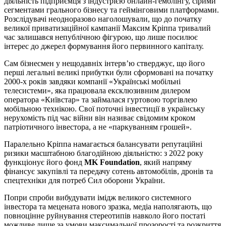
діяльність підприємця з індустрією онлайн-гемблінгу, сірими
сегментами грального бізнесу та геймінговими платформами.
Розслідувачі неодноразово наголошували, що до початку
великої приватизаційної кампанії Максим Кріппа тривалий
час залишався непублічною фігурою, що лише посилює
інтерес до джерел формування його первинного капіталу.
Сам бізнесмен у нещодавніх інтерв’ю стверджує, що його
перші легальні великі прибутки були сформовані на початку
2000-х років завдяки компанії «Українські мобільні
телесистеми», яка працювала ексклюзивним дилером
оператора «Київстар» та займалася гуртовою торгівлею
мобільною технікою. Свої поточні інвестиції в українську
нерухомість під час війни він називає свідомим кроком
патріотичного інвестора, а не «паркуванням грошей».
Паралельно Кріппа намагається балансувати репутаційні
ризики масштабною благодійною діяльністю: з 2022 року
функціонує його фонд
MK Foundation
, який напряму
фінансує закупівлі та передачу сотень автомобілів, дронів та
спецтехніки для потреб Сил оборони України.
Попри спроби вибудувати імідж великого системного
інвестора та мецената нового зразка, медіа наполягають, що
повноцінне руйнування стереотипів навколо його постаті
можливе лише за умови максимальної прозорості та розкриття