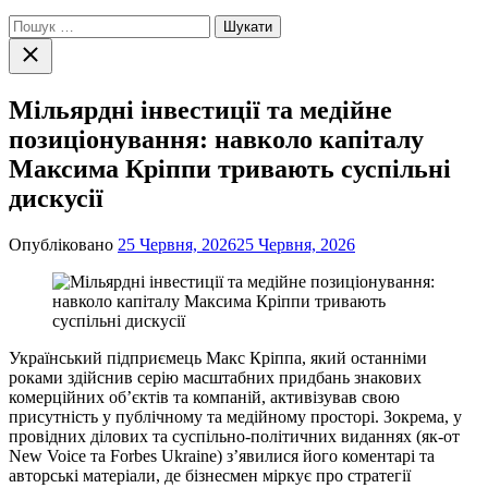
Пошук:
Закрити
пошук
Мільярдні інвестиції та медійне
позиціонування: навколо капіталу
Максима Кріппи тривають суспільні
дискусії
Опубліковано
25 Червня, 2026
25 Червня, 2026
Український підприємець Макс Кріппа, який останніми
роками здійснив серію масштабних придбань знакових
комерційних об’єктів та компаній, активізував свою
присутність у публічному та медійному просторі. Зокрема, у
провідних ділових та суспільно-політичних виданнях (як-от
New Voice та Forbes Ukraine) з’явилися його коментарі та
авторські матеріали, де бізнесмен міркує про стратегії