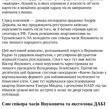
«мажорів», більшість із яких отримали у власність об’єкти
вартістю в мільйони доларів одразу після завершення
навчання у вишах.
Серед власників — донька екснардепа-зрадника Андрія
Деркача, на яку продовжують реєструвати київську
нерухомість навіть після того, як її батько отримав крісло
сенатора в РФ. Також розкішними апартаментами на
Грушевського, 9А володіють син спікера часів Януковича та
син чинного народного депутата.
Цей житловий комплекс, розташований поруч із Верховною
Радою та урядовим кварталом, є регулярним фігурантом
журналістських розслідувань. Свого часу тут мав житло
Віктор Янукович, а нині нерухомість зареєстрована на
чинного президента Володимира Зеленського. Протягом
десятиліть цей будинок слугував своєрідною «Конче-Заспою у
вертикальному форматі» для найзаможнішої політичної та
бізнесової еліти. Саме тут відбувалося прослуховування
квартир бізнесмена Тимура Міндіча, і детективи НАБУ під час
обшуків цілком могли зустріти в холах чи дворі героїв цієї
публікації.
Син спікера часів Януковича та ексголова ДАБІ