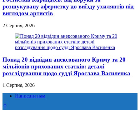
розшукувану аферистку до виїзду ухилянтів під
виглядом артистів
2 Серпня, 2026
Понад 20 відвідин анексованого Криму та 20
мільйонів прихованих статків: деталі
розслідування щодо судді Ярослава Василенка
1 Серпня, 2026
Написати нам
Прокрутка
до
верху