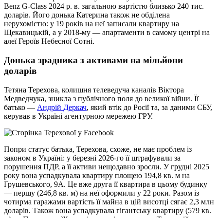
Benz G-Class 2024 р. в. загальною вартістю близько 240 тис.
доларів. Його донька Катерина також не обділена
нерухомістю: у 19 років на неї записали квартиру на
Щекавицькій, а у 2018-му — апартаменти в самому центрі на
алеї Героїв Небесної Сотні.
Донька зрадника з активами на мільйони
доларів
Тетяна Терехова, колишня телеведуча каналів Віктора
Медведчука, зникла з публічного поля до великої війни. Її
батько —
Андрій Деркач
, який втік до Росії та, за даними СБУ,
керував в Україні агентурною мережею ГРУ.
Попри статус батька, Терехова, схоже, не має проблем із
законом в Україні: у березні 2026-го її штрафували за
порушення ПДР, а її активи нещодавно зросли. У грудні 2025
року вона успадкувала квартиру площею 194,8 кв. м на
Грушевського, 9А. Це вже друга її квартира в цьому будинку
— першу (246,8 кв. м) на неї оформили у 22 роки. Разом із
чотирма гаражами вартість її майна в цій висотці сягає 2,3 млн
доларів. Також вона успадкувала гігантську квартиру (579 кв.