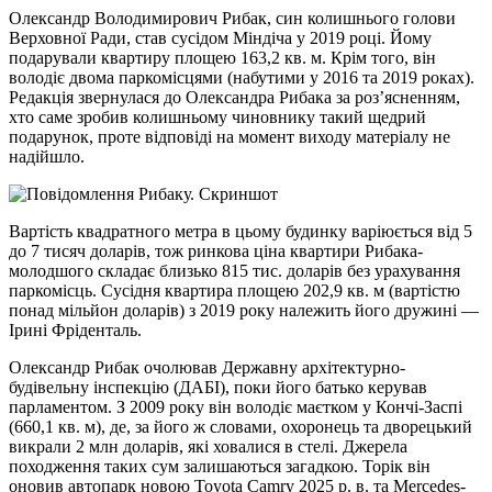
Олександр Володимирович Рибак, син колишнього голови
Верховної Ради, став сусідом Міндіча у 2019 році. Йому
подарували квартиру площею 163,2 кв. м. Крім того, він
володіє двома паркомісцями (набутими у 2016 та 2019 роках).
Редакція звернулася до Олександра Рибака за роз’ясненням,
хто саме зробив колишньому чиновнику такий щедрий
подарунок, проте відповіді на момент виходу матеріалу не
надійшло.
Вартість квадратного метра в цьому будинку варіюється від 5
до 7 тисяч доларів, тож ринкова ціна квартири Рибака-
молодшого складає близько 815 тис. доларів без урахування
паркомісць. Сусідня квартира площею 202,9 кв. м (вартістю
понад мільйон доларів) з 2019 року належить його дружині —
Ірині Фріденталь.
Олександр Рибак очолював Державну архітектурно-
будівельну інспекцію (ДАБІ), поки його батько керував
парламентом. З 2009 року він володіє маєтком у Кончі-Заспі
(660,1 кв. м), де, за його ж словами, охоронець та дворецький
викрали 2 млн доларів, які ховалися в стелі. Джерела
походження таких сум залишаються загадкою. Торік він
оновив автопарк новою Toyota Camry 2025 р. в. та Mercedes-