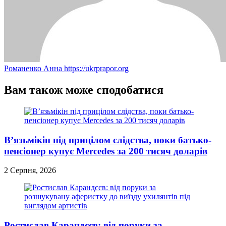
Романенко Анна
https://ukrprapor.org
Вам також може сподобатися
В’язьмікін під прицілом слідства, поки батько-
пенсіонер купує Mercedes за 200 тисяч доларів
2 Серпня, 2026
Ростислав Карандєєв: від поруки за