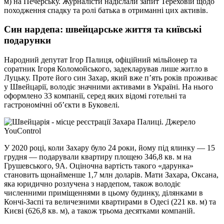
м) на Печерську. Журналісти надіслали запит Тереховій щодо
походження спадку та ролі батька в отриманні цих активів.
Син нардепа: швейцарське життя та київські
подарунки
Народний депутат Ігор Палиця, офіційний мільйонер та
соратник Ігоря Коломойського, задекларував лише житло в
Луцьку. Проте його син Захар, який вже п’ять років проживає
у Швейцарії, володіє значними активами в Україні. На нього
оформлено 33 компанії, серед яких відомі готельні та
гастрономічні об’єкти в Буковелі.
У 2020 році, коли Захару було 24 роки, йому під ялинку — 15
грудня — подарували квартиру площею 346,8 кв. м на
Грушевського, 9А. Оціночна вартість такого «дарунка»
становить щонайменше 1,7 млн доларів. Мати Захара, Оксана,
яка юридично розлучена з нардепом, також володіє
численними приміщеннями в цьому будинку, ділянками в
Кончі-Заспі та величезними квартирами в Одесі (221 кв. м) та
Києві (626,8 кв. м), а також трьома десятками компаній.