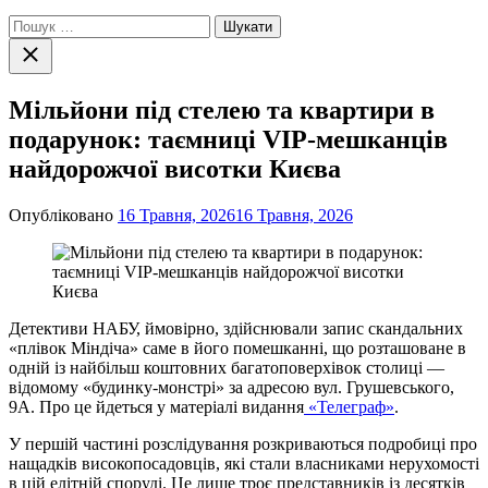
Пошук:
Закрити
пошук
Мільйони під стелею та квартири в
подарунок: таємниці VIP-мешканців
найдорожчої висотки Києва
Опубліковано
16 Травня, 2026
16 Травня, 2026
Детективи НАБУ, ймовірно, здійснювали запис скандальних
«плівок Міндіча» саме в його помешканні, що розташоване в
одній із найбільш коштовних багатоповерхівок столиці —
відомому «будинку-монстрі» за адресою вул. Грушевського,
9А. Про це йдеться у матеріалі видання
«Телеграф»
.
У першій частині розслідування розкриваються подробиці про
нащадків високопосадовців, які стали власниками нерухомості
в цій елітній споруді. Це лише троє представників із десятків