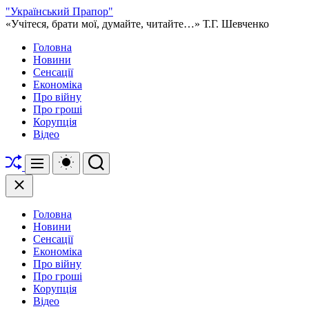
Перейти
"Український Прапор"
до
«Учітеся, брати мої, думайте, читайте…» Т.Г. Шевченко
вмісту
Головна
Новини
Сенсації
Економіка
Про війну
Про гроші
Корупція
Відео
Перетасувати
Перемикач
Пошук
Меню
кольорового
режиму
Закрити
Головна
Новини
Сенсації
Економіка
Про війну
Про гроші
Корупція
Відео