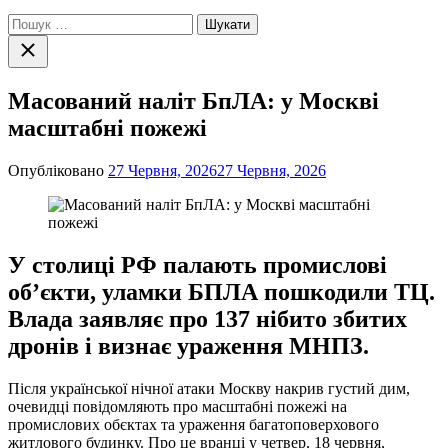
Пошук:
Закрити
пошук
Масований наліт БпЛА: у Москві
масштабні пожежі
Опубліковано
27 Червня, 2026
27 Червня, 2026
У столиці РФ палають промислові
об’єкти, уламки БПЛА пошкодили ТЦ.
Влада заявляє про 137 нібито збитих
дронів і визнає ураження МНПЗ.
Після української нічної атаки Москву накрив густий дим,
очевидці повідомляють про масштабні пожежі на
промислових обєктах та ураження багатоповерхового
житлового будинку. Про це вранці у четвер, 18 червня,