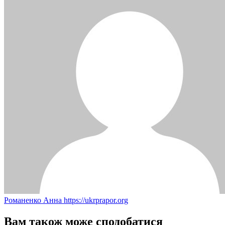
Романенко Анна
https://ukrprapor.org
Вам також може сподобатися