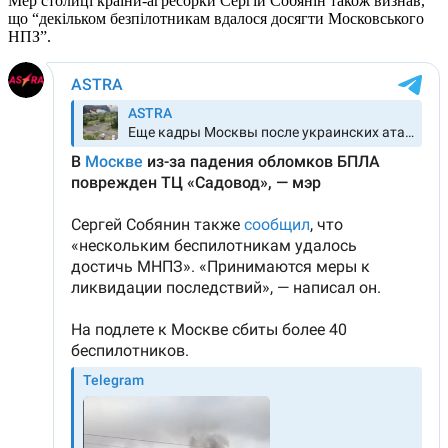
Мер столиці країни-агресорки Сергій Собянін також визнав,
що “декільком безпілотникам вдалося досягти Московського
НПЗ”.