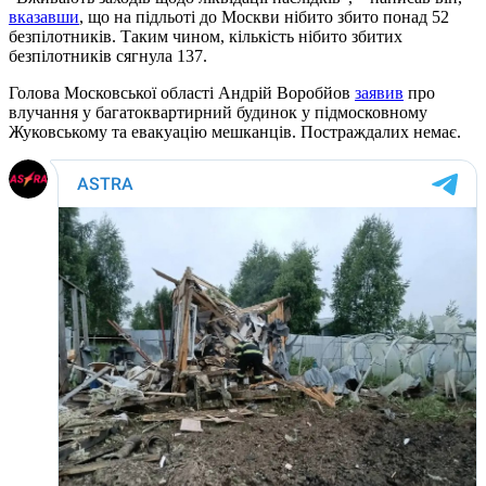
вказавши
, що на підльоті до Москви нібито збито понад 52
безпілотників. Таким чином, кількість нібито збитих
безпілотників сягнула 137.
Голова Московської області Андрій Воробйов
заявив
про
влучання у багатоквартирний будинок у підмосковному
Жуковському та евакуацію мешканців. Постраждалих немає.