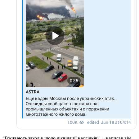
“Вживають заходів щодо ліквідації наслідків”, – написав він,