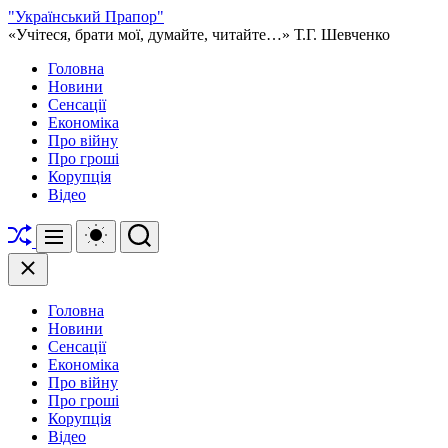
Перейти
"Український Прапор"
до
«Учітеся, брати мої, думайте, читайте…» Т.Г. Шевченко
вмісту
Головна
Новини
Сенсації
Економіка
Про війну
Про гроші
Корупція
Відео
Перетасувати
Перемикач
Пошук
Меню
кольорового
режиму
Закрити
Головна
Новини
Сенсації
Економіка
Про війну
Про гроші
Корупція
Відео