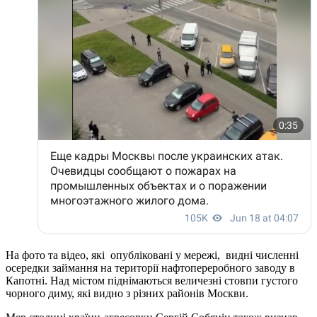
На фото та відео, які опубліковані у мережі, видні численні
осередки займання на території нафтопереробного заводу в
Капотні. Над містом піднімаються величезні стовпи густого
чорного диму, які видно з різних районів Москви.