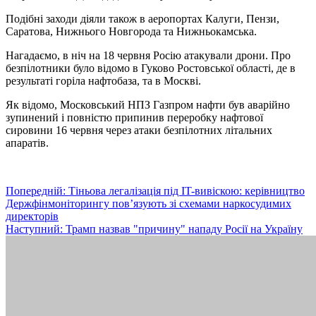
Подібні заходи діяли також в аеропортах Калуги, Пензи,
Саратова, Нижнього Новгорода та Нижньокамська.
Нагадаємо, в ніч на 18 червня Росію атакували дрони. Про
безпілотники було відомо в Гуково Ростовської області, де в
результаті горіла нафтобаза, та в Москві.
Як відомо, Московський НПЗ Газпром нафти був аварійно
зупинений і повністю припинив переробку нафтової
сировини 16 червня через ‌атаки безпілотних літальних
апаратів.
Навігація
Попередній:
Тіньова легалізація під IT-вивіскою: керівництво
Держфінмоніторингу пов’язують зі схемами наркосудимих
записів
директорів
Наступний:
Трамп назвав "причину" нападу Росії на Україну