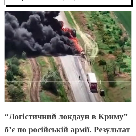
О
Р
О
В
О
Г
О
Р
Е
Ж
И
М
У
“Логістичний локдаун в Криму”
б’є по російській армії. Результат