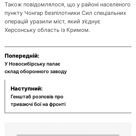
Також повідомлялося, що у районі населеного
пункту Чонгар безпілотники Сил спеціальних
операцій уразили міст, який з’єднує
Херсонську область із Кримом.
Н
Попередній:
У Новосибірську палає
а
склад оборонного заводу
в
Наступний:
і
Генштаб розповів про
г
триваючі бої на фронті
а
ц