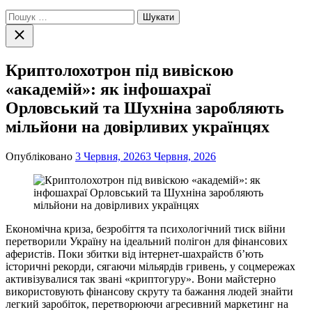
Пошук:
Закрити
пошук
Криптолохотрон під вивіскою
«академій»: як інфошахраї
Орловський та Шухніна заробляють
мільйони на довірливих українцях
Опубліковано
3 Червня, 2026
3 Червня, 2026
Економічна криза, безробіття та психологічний тиск війни
перетворили Україну на ідеальний полігон для фінансових
аферистів. Поки збитки від інтернет-шахрайств б’ють
історичні рекорди, сягаючи мільярдів гривень, у соцмережах
активізувалися так звані «криптогуру». Вони майстерно
використовують фінансову скруту та бажання людей знайти
легкий заробіток, перетворюючи агресивний маркетинг на