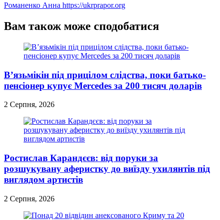
Романенко Анна
https://ukrprapor.org
Вам також може сподобатися
В’язьмікін під прицілом слідства, поки батько-
пенсіонер купує Mercedes за 200 тисяч доларів
2 Серпня, 2026
Ростислав Карандєєв: від поруки за
розшукувану аферистку до виїзду ухилянтів під
виглядом артистів
2 Серпня, 2026