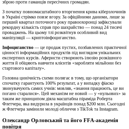
зброю проти гаманців пересічних громадян.
З початку повномасштабного вторгнення крива кіберзлочинів
в Україні стрімко повзе вгору. За офіційними даними, лише за
перший квартал поточного року правоохоронці зафіксували
рекордну кількість справ про шахрайство — понад 24 тисячі
проваджень. На цьому тлі розквітнув особливий вид
маніпуляції — криптоінфоциганство.
Інфоциганство
— це продаж пустих, позбавлених практичної
цінності інформаційних продуктів під виглядом унікальних
експертних курсів. Аферисти створюють ілюзію розкішного
життя й обіцяють навчити клієнтів «заробляти мільйони без
стартового капіталу».
Головна цинічність схеми полягає в тому, що організатори
спочатку гарантують 100% результат, а у випадку фіаско
звинувачують самих учнів: мовляв, «знання працюють, це ви
погано старалися». Цей механізм не новий — у «нульових» за
таким же принципом діяла масштабна піраміда Роберта
Флетчера, яка видурила в українців понад $200 млн. Сьогодні
ж Флетчера замінили молоді обличчя з TikTok та Instagram.
Олександр Орловський та його FFA-академія
повітря