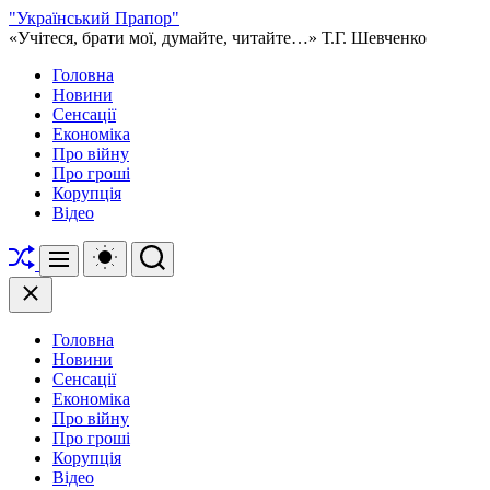
Перейти
"Український Прапор"
до
«Учітеся, брати мої, думайте, читайте…» Т.Г. Шевченко
вмісту
Головна
Новини
Сенсації
Економіка
Про війну
Про гроші
Корупція
Відео
Перетасувати
Перемикач
Пошук
Меню
кольорового
режиму
Закрити
Головна
Новини
Сенсації
Економіка
Про війну
Про гроші
Корупція
Відео