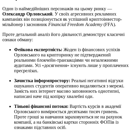
Один із наймедійніших персонажів на цьому ринку —
Олександр Орловський
. У своїх агресивних рекламних
кампаніях він позиціонується як успішний криптоінвестор-
мільйонер і засновник
Financial Freedom Academy
(FFA).
Проте детальний аналіз його діяльності демонструє класичні
ознаки обману:
Фейкова експертність:
Жоден із фінансових успіхів
Орловського на крипторинку не підтверджений
реальними блокчейн-транзакціями чи незалежними
аудитами. Усі «досягнення» існують лише у проплачених
пресрелізах.
Зачистка інформпростору:
Реальні негативні відгуки
ошуканих студентів оперативно видаляються з мережі.
Замість них інтернет масово заповнюють однотипні,
написані наче під копірку хвалебні оди.
Тіньові фінансові потоки:
Вартість курсів в академії
Орловського вимірюється десятками тисяч гривень.
Проте гроші за навчання зараховуються не на рахунок
компанії, а на банківські картки сторонніх ФОПів із
ознаками підставних осіб.