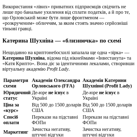
Використання «лівих» приватних підприємців свідчить не
лише про банальне ухилення від сплати податків, а й про те,
що Орловський може бути лише фронтменом —
«розкрученим» обличчям, за яким стоять значно серйозніші
тіньові гравці.
Катерина Шухніна — «близнючка» по схемі
Нещодавно на криптонебосхилі запалала ще одна «зірка» —
Катерина Шухніна
, відома під нікнеймами «Інвестанута» та
«Катя Крипто». Вона діє за ідентичними лекалами, створивши
віртуальну академію
Profit Lady
.
Параметри
Академія Олександра
Академія Катерини
схеми
Орловського (FFA)
Шухніної (Profit Lady)
Юридичний
Де-юре
не існує
в
Де-юре
не існує
в
статус
Україні
Україні
Ціна за
Від 500 до 1500 доларів
Від 500 до 1500 доларів
«курс»
США
США
Спосіб
Перекази на підставні
Перекази на підставні
оплати
ФОПи
ФОПи
Зачистка негативу,
Зачистка негативу,
Маркетинг
штучні відгуки
штучні відгуки