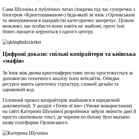
Сама Шухніна в публічних чатах (зокрема під час суперечки з
блогером «Криптошаманом») будь-який зв’язок з Орловським
та звинувачення в шахрайстві категорично заперечує. Цілком
можливо, що особисто вони навіть не знайомі, проте їхні
бізнес-процеси керуються з одного центру.
Цифрові докази: спільні копірайтери та київська
«мафія»
Зв’язок між двома криптоаферистами легко простежується за
допомогою технічного аналізу їхніх вебсайтів. Обидва
ресурси мають ідентичну структуру, схожий дизайн та
однаковий код.
Головний прокол копірайтерів знайшовся в юридичній
документації. У розділі «Terms of use» (Умови використання)
на сайті Катерини Шухніної розробники забули змінити дані й
просто скопіювали текст, де чорним по білому було вказано
назву платформи Орловського.