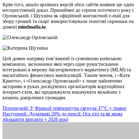
Крім того, аналіз архівних версій обох сайтів виявив ще один
неспростовний доказ. Принаймні до серпня поточного року і
Орловський, і Шухніна як офіційний контактний e-mail для
збору грошей та скарг використовували поштові скриньки на
домені
mindmafia.io
.
Цей домен напряму пов’язаний із сумнівною київською
компанією, засновники якої через одне рукостискання
інтегровані в мережу багаторівневого маркетингу (MLM) та
масштабних фінансових маніпуляцій. Таким чином, і «Катя
Крипто», і «Олександр Орловський» є лише найнятими
акторами в руках досвідчених організаторів корупційних
інтернет-схем, які продовжують викачувати мільйони з
кишень довірливих громадян.
Навігація
Попередній:
У Франції температура сягнула 37°C у травні
Наступний:
Додаткові 20% до пенсії: Ось хто та як може
записів
збільшити виплати у 2026 році