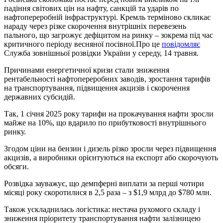
падіння світових цін на нафту, санкцій та ударів по
нафтопереробній інфраструктурі. Кремль терміново скликає
нараду через різке скорочення внутрішніх перевезень
пального, що загрожує дефіцитом на ринку – зокрема під час
критичного періоду весняної посівної.Про це
повідомляє
Служба зовнішньої розвідки України у середу, 14 травня.
Причинами енергетичної кризи стали зниження
рентабельності нафтопереробних заводів, зростання тарифів
на транспортування, підвищення акцизів і скорочення
державних субсидій.
Так, 1 січня 2025 року тарифи на прокачування нафти зросли
майже на 10%, що вдарило по прибутковості внутрішнього
ринку.
Згодом ціни на бензин і дизель різко зросли через підвищення
акцизів, а виробники орієнтуються на експорт або скорочують
обсяги.
Розвідка зауважує, що демпферні виплати за перші чотири
місяці року скоротилися в 2,5 раза – з $1,9 млрд до $780 млн.
Також ускладнилась логістика: нестача рухомого складу і
зниження пріоритету транспортування нафти залізницею