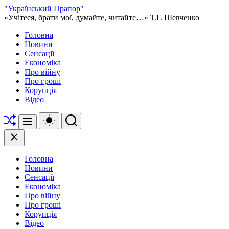
Перейти
"Український Прапор"
до
«Учітеся, брати мої, думайте, читайте…» Т.Г. Шевченко
вмісту
Головна
Новини
Сенсації
Економіка
Про війну
Про гроші
Корупція
Відео
Перетасувати
Перемикач
Пошук
Меню
кольорового
режиму
Закрити
Головна
Новини
Сенсації
Економіка
Про війну
Про гроші
Корупція
Відео