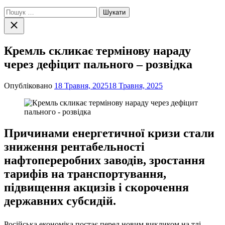
Пошук:
Закрити
пошук
Кремль скликає термінову нараду
через дефіцит пального – розвідка
Опубліковано
18 Травня, 2025
18 Травня, 2025
Причинами енергетичної кризи стали
зниження рентабельності
нафтопереробних заводів, зростання
тарифів на транспортування,
підвищення акцизів і скорочення
державних субсидій.
Російська економіка постає перед новим викликом на тлі