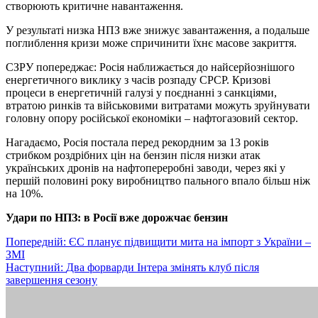
створюють критичне навантаження.
У результаті низка НПЗ вже знижує завантаження, а подальше
поглиблення кризи може спричинити їхнє масове закриття.
СЗРУ попереджає: Росія наближається до найсерйознішого
енергетичного виклику з часів розпаду СРСР. Кризові
процеси в енергетичній галузі у поєднанні з санкціями,
втратою ринків та військовими витратами можуть зруйнувати
головну опору російської економіки – нафтогазовий сектор.
Нагадаємо, Росія постала перед рекордним за 13 років
стрибком роздрібних цін на бензин після низки атак
українських дронів на нафтопереробні заводи, через які у
першій половині року виробництво пального впало більш ніж
на 10%.
Удари по НПЗ: в Росії вже дорожчає бензин
Навігація
Попередній:
ЄС планує підвищити мита на імпорт з України –
ЗМІ
записів
Наступний:
Два форварди Інтера змінять клуб після
завершення сезону