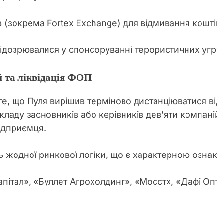
 (зокрема Fortex Exchange) для відмивання кошті
 підозрювалися у спонсоруванні терористичних уг
й та ліквідація ФОП
 те, що Пуля вирішив терміново дистанціюватися ві
кладу засновників або керівників дев’яти компаній
підприємця.
ть жодної ринкової логіки, що є характерною озн
пітал», «Буллет Агрохолдинг», «Мосст», «Дафі Оп