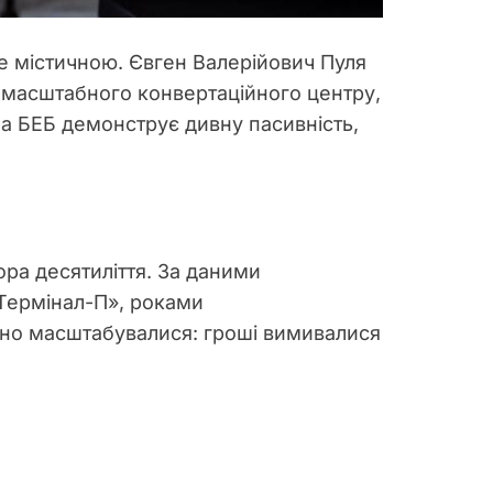
же містичною. Євген Валерійович Пуля
м масштабного конвертаційного центру,
 а БЕБ демонструє дивну пасивність,
ора десятиліття. За даними
«Термінал-П», роками
чно масштабувалися: гроші вимивалися