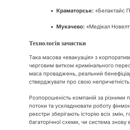
Краматорськ:
«Белактайс П
Мукачево:
«Медікал Новелті
Технологія зачистки
Така масова «евакуація» з корпорати
черговим витком кримінального перес
маса проваджень, реальний бенефіціар 
стверджувати про свою непричетність
Розпорошеність компаній за різними 
потоки та ускладнювати роботу фінмоні
реєстри зберігають історію всіх змін,
багаторічної схеми, чи система знову 