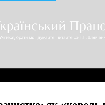
країнський Прап
Учітеся, брати мої, думайте, читайте…» Т.Г. Шевчен
Про війну
Про гроші
Корупція
Відео