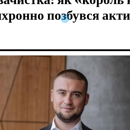
ачистка: як «король 
хронно позбувся акти