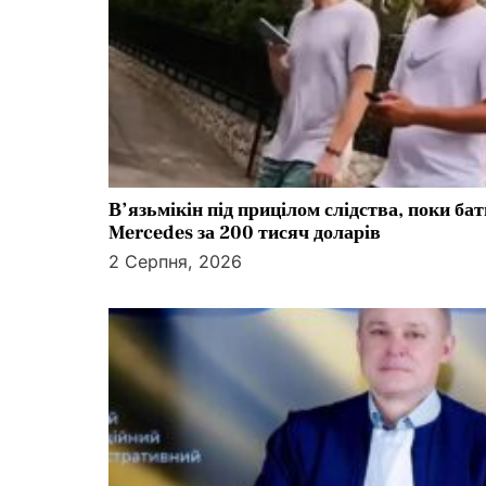
а
п
и
с
В’язьмікін під прицілом слідства, поки ба
і
Mercedes за 200 тисяч доларів
в
2 Серпня, 2026