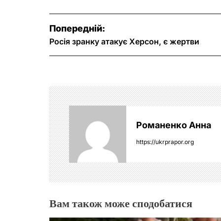
Н
Попередній:
а
Росія зранку атакує Херсон, є жертви
в
і
г
Романенко Анна
а
https://ukrprapor.org
ц
і
я
Вам також може сподобатися
з