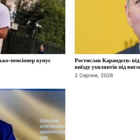
тько-пенсіонер купує
Ростислав Карандєєв: від
виїзду ухилянтів під виг
2 Серпня, 2026