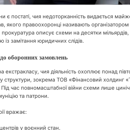
їни є постаті, чия недоторканність видається май
ав, якого правоохоронці називають організаторо
и прокуратура описує схеми на десятки мільярдів,
 із замітання юридичних слідів.
 до оборонних замовлень
 екстракласу, чия діяльність охоплює понад півт
му структури, зокрема ТОВ «Фінансовий холдинг 
. Під час повномасштабної війни схеми лише цині
уніцію та патрони.
рії вражає:
центрів у воєнний стан.