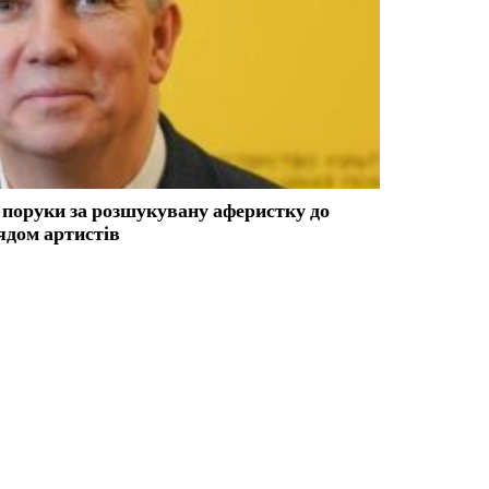
 поруки за розшукувану аферистку до
лядом артистів