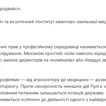
родвайс».
» та екзотичний «Інститут квантово-хвильової ме
вних прав у професійному середовищі називаєтьс
лідування. Механізм простий: коли навколо юрид
змінює директорів на «номіналів» або ліквідує з
.
профілями — від агросектору до медицини — дозв
торингу. Проте синхронність нинішніх дій Пулі є
 головним питанням залишається позиція держави:
виявиться «сліпою» до діяльності одного з найвід