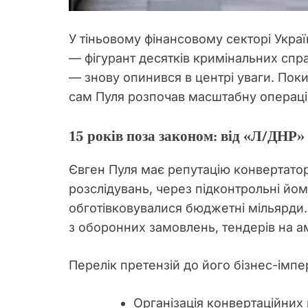
У тіньовому фінансовому секторі Укра
— фігурант десятків кримінальних спр
— знову опинився в центрі уваги. Пок
сам Пуля розпочав масштабну операцію
15 років поза законом: від «Л/ДНР»
Євген Пуля має репутацію конвертатора
розслідувань, через підконтрольні йо
обготівковувалися бюджетні мільярди
з оборонних замовлень, тендерів на ам
Перелік претензій до його бізнес-імпе
Організація конвертаційних 