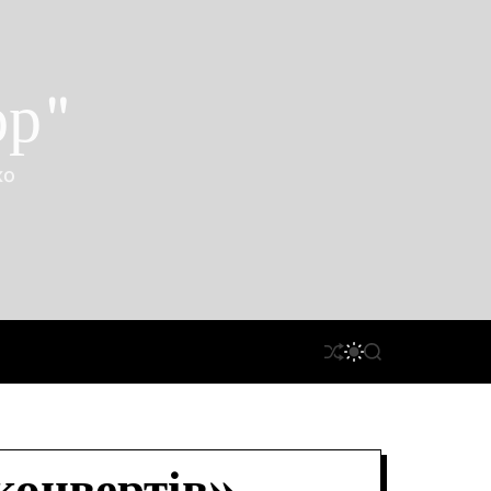
ор"
ко
П
П
П
Е
Е
О
Р
Р
Ш
Е
Е
У
Т
М
К
А
И
С
К
У
А