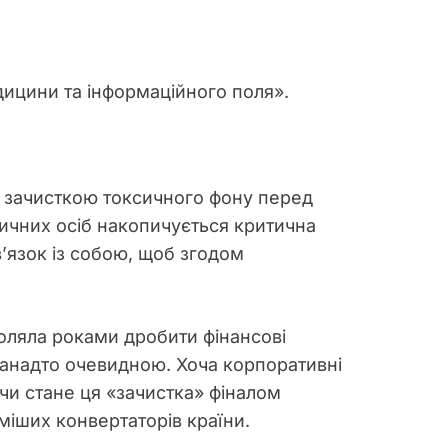
дицини та інформаційного поля».
я зачисткою токсичного фону перед
ичних осіб накопичується критична
в’язок із собою, щоб згодом
оляла роками дробити фінансові
 занадто очевидною. Хоча корпоративні
 чи стане ця «зачистка» фіналом
оміших конвертаторів країни.