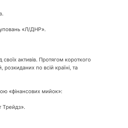
в.
руповань «Л/ДНР».
д своїх активів. Протягом короткого
, розкиданих по всій країні, та
акою «фінансових мийок»:
т Трейдз».