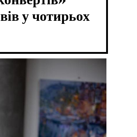
конвертів»
В
Ч
А
К
вів у чотирьох
Т
О
И
Л
Ь
О
Р
О
В
О
Г
О
Р
Е
Ж
И
М
У